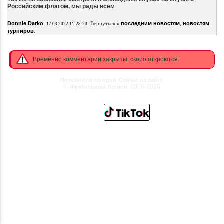
Российским флагом, мы рады всем
,
.
Donnie Darko
Вернуться к
последним новостям
,
новостям
17.03.2022 11:28:20
.
турниров
Временно комментарии закрыты, скоро откроются.
Посетители сегодня
Сейчас на сайте
©
2008-2026
Футбольный Легион