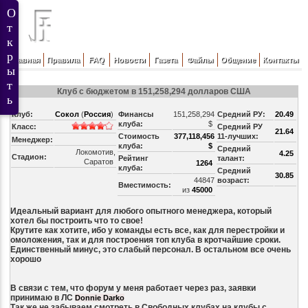
Главная
Правила
FAQ
Новости
Газета
Файлы
Общение
Контакты
Клуб с бюджетом в 151,258,294 долларов США
Клуб:
Сокол
(
Россия
)
Финансы
151,258,294
Средний РУ:
20.49
клуба:
$
Класс:
Средний РУ
21.64
Стоимость
377,118,456
11-лучших:
Менеджер:
клуба:
$
Средний
Локомотив,
4.25
Стадион:
Рейтинг
талант:
Саратов
1264
клуба:
Средний
30.85
44847
возраст:
Вместимость:
из
45000
Идеальный вариант для любого опытного менеджера, который
хотел бы построить что то свое!
Крутите как хотите, ибо у команды есть все, как для перестройки и
омоложения, так и для построения топ клуба в кротчайшие сроки.
Единственный минус, это слабый персонал. В остальном все очень
хорошо
В связи с тем, что форум у меня работает через раз, заявки
принимаю в ЛС
Donnie Darko
Так же не забываем смотреть в Свободных клубах на клубы с