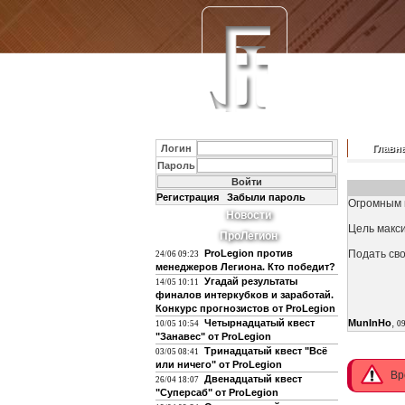
Логин
Главн
Пароль
Регистрация
Забыли пароль
Огромным 
Новости
Цель макси
ПроЛегион
ProLegion против
Подать св
24/06 09:23
менеджеров Легиона. Кто победит?
Угадай результаты
14/05 10:11
финалов интеркубков и заработай.
Конкурс прогнозистов от ProLegion
,
Четырнадцатый квест
MunInHo
10/05 10:54
09
"Занавес" от ProLegion
Тринадцатый квест "Всё
03/05 08:41
или ничего" от ProLegion
Вр
Двенадцатый квест
26/04 18:07
"Суперсаб" от ProLegion