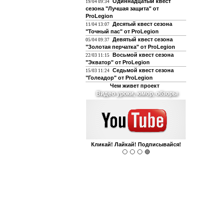
Одиннадцатый квест
19/04 09:34
сезона "Лучшая защита" от
ProLegion
Десятый квест сезона
11/04 13:07
"Точный пас" от ProLegion
Девятый квест сезона
05/04 09:37
"Золотая перчатка" от ProLegion
Восьмой квест сезона
22/03 11:15
"Экватор" от ProLegion
Седьмой квест сезона
15/03 11:24
"Голеадор" от ProLegion
Чем живет проект
О футболе и не только
Интегрирован с чатом форума!