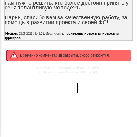
нам нужно решить, кто более достоин принять у
себя талантливую молодежь.
Парни, спасибо вам за качественную работу, за
помощь в развитии проекта и своей ФС!
,
.
f-legion
Вернуться к
последним новостям
,
новостям
23.05.2022 14:48:22
.
турниров
Временно комментарии закрыты, скоро откроются.
Посетители сегодня
Сейчас на сайте
©
2008-2026
Футбольный Легион