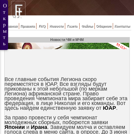
Главная
Правила
FAQ
Новости
Газета
Файлы
Общение
Контакты
Новости ЧМ и МЧМ
Все главные события Легиона скоро
переместятся в ЮАР. Все взгляды будут
прикованы к этой небольшой (по меркам
Легиона) африканской стране. Право
проведения Чемпионата мира забирает себе эта
федерация, в лице Николая и его команды. Вот
здесь найдем единственную заявку от
ЮАР
.
За право провести у себя чемпионат
молодежных сборных, поборются заявки
Японии
и
Ирана
. Завидуем молча и оставляем
голоса слева в меню сайта, в опросе. До 3 июня