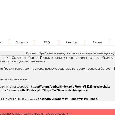
ая
Правила
FAQ
Новости
Газета
Срочно! Требуются менеджеры в основную и молодёжну
тствую. Основная сборная Греции в поисках тренера, команда не отобралась
 скорости подачи вашей заявки.
я Греции тоже
ищет тренера, под руководством которого проявила бы себя. 
дача - играть товы.
тавляйте на форуме -
https://forum.football/index.php?/topic/34726-grecheskaia-
https://forum.football/index.php?/topic/34592-molodezhka-gretcii/
.
.
Вернуться к
последним новостям
,
новостям турниров
11.06.2022 09:26:15
еменно комментарии закрыты, скоро откроются.