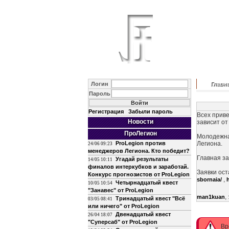
Логин
Главн
Пароль
Регистрация
Забыли пароль
Всех приве
Новости
зависит от
ПроЛегион
Молодежна
ProLegion против
Легиона.
24/06 09:23
менеджеров Легиона. Кто победит?
Главная за
Угадай результаты
14/05 10:11
финалов интеркубков и заработай.
Заявки ос
Конкурс прогнозистов от ProLegion
,
sbornaia/
Четырнадцатый квест
10/05 10:54
"Занавес" от ProLegion
,
man1kuan
Тринадцатый квест "Всё
03/05 08:41
или ничего" от ProLegion
Двенадцатый квест
26/04 18:07
"Суперсаб" от ProLegion
Вр