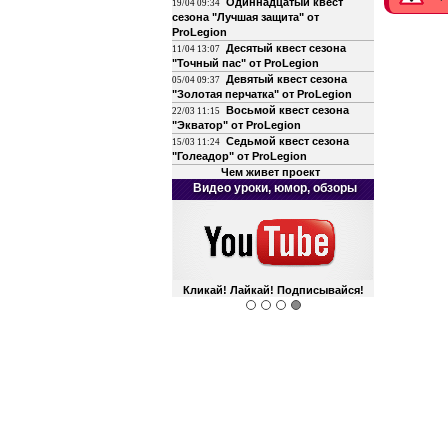
Одиннадцатый квест
19/04 09:34
сезона "Лучшая защита" от
ProLegion
Десятый квест сезона
11/04 13:07
"Точный пас" от ProLegion
Девятый квест сезона
05/04 09:37
"Золотая перчатка" от ProLegion
Восьмой квест сезона
22/03 11:15
"Экватор" от ProLegion
Седьмой квест сезона
15/03 11:24
"Голеадор" от ProLegion
Чем живет проект
Видео уроки, юмор, обзоры
Кликай! Лайкай! Подписывайся!