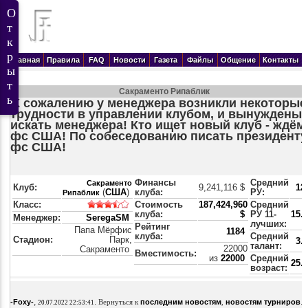
Главная
Правила
FAQ
Новости
Газета
Файлы
Общение
Контакты
Сакраменто Рипаблик
К сожалению у менеджера возникли некоторые
трудности в управлении клубом, и вынуждены
искать менеджера! Кто ищет новый клуб - ждём
фс США! По собеседованию писать президенту
фс США!
Финансы
Средний
Сакраменто
Клуб:
9,241,116 $
12
(
США
)
клуба:
РУ:
Рипаблик
Класс:
Стоимость
187,424,960
Средний
клуба:
$
РУ 11-
15.
Менеджер:
SeregaSM
лучших:
Рейтинг
Папа Мёрфис
1184
клуба:
Средний
Стадион:
Парк,
3.
талант:
22000
Сакраменто
Вместимость:
из
22000
Средний
25.
возраст:
,
.
.
-Foxy-
Вернуться к
последним новостям
,
новостям турниров
20.07.2022 22:53:41