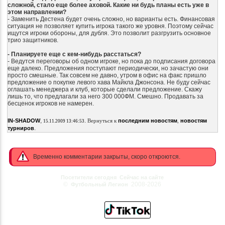
сложной, стало еще более аховой. Какие ни будь планы есть уже в
этом направлении?
- Заменить Дестена будет очень сложно, но варианты есть. Финансовая
ситуация не позволяет купить игрока такого же уровня. Поэтому сейчас
ищутся игроки обороны, для дубля. Это позволит разгрузить основное
трио защитников.
- Планируете еще с кем-нибудь расстаться?
- Ведутся переговоры об одном игроке, но пока до подписания договора
еще далеко. Предложения поступают периодически, но зачастую они
просто смешные. Так совсем не давно, утром в офис на факс пришло
предложение о покупке левого хава Майкла Джонсона. Не буду сейчас
оглашать менеджера и клуб, которые сделали предложение. Скажу
лишь то, что предлагали за него 300 000ФМ. Смешно. Продавать за
бесценок игроков не намерен.
,
.
IN-SHADOW
Вернуться к
последним новостям
,
новостям
15.11.2009 13:46:53
.
турниров
Временно комментарии закрыты, скоро откроются.
Посетители сегодня
Сейчас на сайте
©
2008-2026
Футбольный Легион