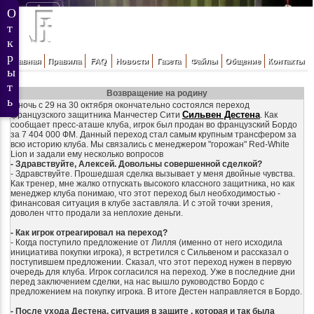
Главная
Правила
FAQ
Новости
Газета
Файлы
Общение
Контакты
Возвращение на родину
В ночь с 29 на 30 октября окончательно состоялся переход
Сильвен Дестена
французского защитника Манчестер Сити
. Как
сообщает пресс-аташе клуба, игрок был продан во французский Бордо
за 7 404 000 ФМ. Данный переход стал самым крупным трансфером за
всю историю клуба. Мы связались с менеджером "горожан" Red-White
Lion и задали ему несколько вопросов
- Здравствуйте, Алексей. Довольны совершенной сделкой?
- Здравствуйте. Прошедшая сделка вызывает у меня двойные чувства.
Как тренер, мне жалко отпускать высокого классного защитника, но как
менеджер клуба понимаю, что этот переход был необходимостью -
финансовая ситуация в клубе заставляла. И с этой точки зрения,
доволен чтто продали за неплохие деньги.
- Как игрок отреагировал на переход?
- Когда поступило предложение от Лилля (именно от него исходила
инициатива покупки игрока), я встретился с Сильвеном и рассказал о
поступившем предложении. Сказал, что этот переход нужен в первую
очередь для клуба. Игрок согласился на переход. Уже в последние дни
перед заключением сделки, на нас вышло руководство Бордо с
предложением на покупку игрока. В итоге Дестен направляется в Бордо.
- После ухода Дестена, ситуация в защите , которая и так была