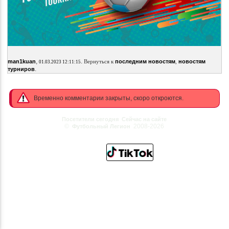
,
.
man1kuan
Вернуться к
последним новостям
,
новостям
01.03.2023 12:11:15
.
турниров
Временно комментарии закрыты, скоро откроются.
Посетители сегодня
Сейчас на сайте
©
2008-2026
Футбольный Легион