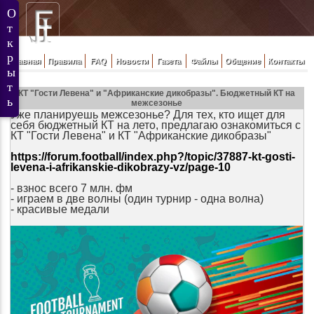
Главная
Правила
FAQ
Новости
Газета
Файлы
Общение
Контакты
КТ "Гости Левена" и "Африканские дикобразы". Бюджетный КТ на
межсезонье
Уже планируешь межсезонье? Для тех, кто ищет для
себя бюджетный КТ на лето, предлагаю ознакомиться с
КТ "Гости Левена"
и КТ "Африканские дикобразы"
https://forum.football/index.php?/topic/37887-kt-gosti-
levena-i-afrikanskie-dikobrazy-vz/page-10
- взнос всего 7 млн. фм
- играем в две волны (один турнир - одна волна)
- красивые медали