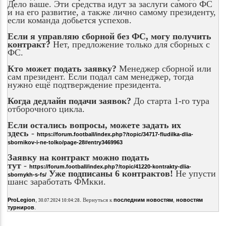
Дело ваше. Эти средства идут за заслуги самого ФС
и на его развитие, а также лично самому президенту,
если команда добьется успехов.
Если я управляю сборной без ФС, могу получить
контракт?
Нет, предложение только для сборных с
ФС.
Кто может подать заявку?
Менеджер сборной или
сам президент. Если подал сам менеджер, тогда
нужно ещё подтверждение президента.
Когда дедлайн подачи заявок?
До старта 1-го тура
отборочного цикла.
Если остались вопросы, можете задать их
здесь
-
https://forum.football/index.php?/topic/34717-fludilka-dlia-
sbornikov-i-ne-tolko/page-28#entry3469963
Заявку на контракт можно подать
тут
-
https://forum.football/index.php?/topic/41220-kontrakty-dlia-
Уже подписаны 6 контрактов!
Не упусти
sbornykh-s-fs/
шанс заработать ФМкки.
,
.
ProLegion
Вернуться к
последним новостям
,
новостям
30.07.2024 10:04:28
.
турниров