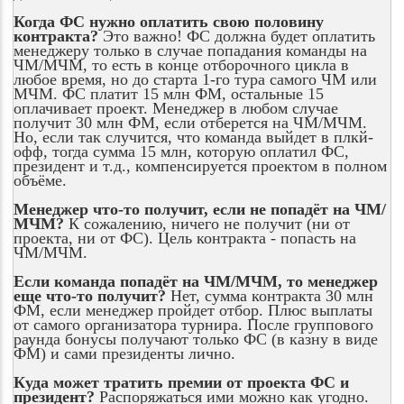
Когда ФС нужно оплатить свою половину
контракта?
Это важно! ФС должна будет оплатить
менеджеру только в случае попадания команды на
ЧМ/МЧМ, то есть в конце отборочного цикла в
любое время, но до старта 1-го тура самого ЧМ или
МЧМ. ФС платит 15 млн ФМ, остальные 15
оплачивает проект. Менеджер в любом случае
получит 30 млн ФМ, если отберется на ЧМ/МЧМ.
Но, если так случится, что команда выйдет в плкй-
офф, тогда сумма 15 млн, которую оплатил ФС,
президент и т.д., компенсируется проектом в полном
объёме.
Менеджер что-то получит, если не попадёт на ЧМ/
МЧМ?
К сожалению, ничего не получит (ни от
проекта, ни от ФС). Цель контракта - попасть на
ЧМ/МЧМ.
Если команда попадёт на ЧМ/МЧМ, то менеджер
еще что-то получит?
Нет, сумма контракта 30 млн
ФМ, если менеджер пройдет отбор. Плюс выплаты
от самого организатора турнира. После группового
раунда бонусы получают только ФС (в казну в виде
ФМ) и сами президенты лично.
Куда может тратить премии от проекта ФС и
президент?
Распоряжаться ими можно как угодно.