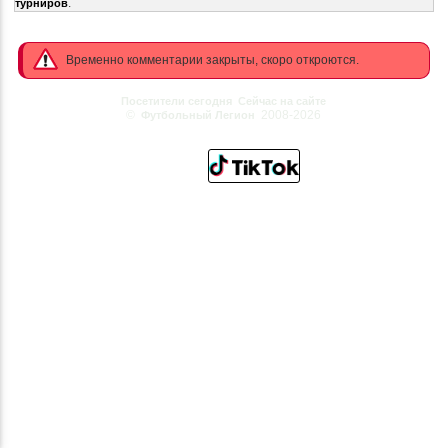
.
турниров
Временно комментарии закрыты, скоро откроются.
Посетители сегодня
Сейчас на сайте
©
2008-2026
Футбольный Легион