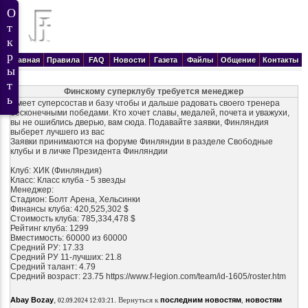
Главная
Правила
FAQ
Новости
Газета
Файлы
Общение
Контакты
Финскому суперклубу требуется менеджер
Имеет суперсостав и базу чтобы и дальше радовать своего тренера
бесконечными победами. Кто хочет славы, медалей, почета и уважухи,
вы не ошиблись дверью, вам сюда. Подавайте заявки, Финляндия
выберет лучшего из вас
Заявки принимаются на форуме Финляндии в разделе Свободные
клубы и в личке Президента Финляндии
Клуб: ХИК (Финляндия)
Класс: Класс клуба - 5 звезды
Менеджер:
Стадион: Болт Арена, Хельсинки
Финансы клуба: 420,525,302 $
Стоимость клуба: 785,334,478 $
Рейтинг клуба: 1299
Вместимость: 60000 из 60000
Средний РУ: 17.33
Средний РУ 11-лучших: 21.8
Средний талант: 4.79
Средний возраст: 23.75 https://www.f-legion.com/team/id-1605/roster.htm
,
.
Abay Bozay
Вернуться к
последним новостям
,
новостям
02.09.2024 12:03:21