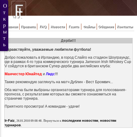
Главная
Правила
FAQ
Новости
Газета
Файлы
Общение
Контакты
Дерби!!!
Здравствуйте, уважаемые любители футбола!
Добро пожаловать в Ирландию, в город Слайго на стадион Шоуграундс,
где в рамках 4-го тура коммерческого турнира Jameson Irish Whiskey Cup
V сойдутся в британском Супер-дерби два английских клуба:
Манчестер Юнайтед
и
Лидс
!!!
Также рекомендую заглянуть на матч Дублин - Вест Бромвич...
Оба матча были выбраны организаторами турнира для голосования-
прогноза, с результатами которых вы сможете ознакомиться на
страничке турнира.
Приятного просмотра! А командам - удачи!
,
.
Ir-Faiz
Вернуться к
последним новостям
,
новостям
26.01.2010 09:08:48
.
турниров