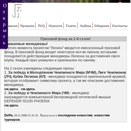
Главная
Правила
FAQ
Новости
Газета
Файлы
Общение
Контакты
Призовой фонд на 2-й сезон!
Уважаемые менеджеры!
С этого момента проектом "Легион" вводится ежесезонный призовой
фонд. В призовой фонд входит некоторое кол-во призов, которыми
поощряются действующие менеджеры Легиона за достижения свого
клуба. Каждый приз уникален и оригинален по-своему.
На 2 сезон учреждены следующие призы:
1.
За победу в Молодёжном Чемпионате Мира (МЧМ), Лиге Чемпионов
(ЛЧ), Кубке Легиона (КЛ)
- менеджер поощряется оригинальной кружкой,
которая отображает символику проекта, а так же описание достижения
менеджера.
см.здесь
см.здесь
2.
За победу в Чемпионате Мира (ЧМ)
- менеджер
награждается компьютерной беспроводной оптической мышью
DEFENDR S5195 PHOENIX
см.здесь
,
.
Deffa
Вернуться к
последним новостям
,
новостям
04.11.2006 21:41:31
.
турниров