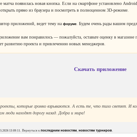
те матча появилась новая кнопка. Если на смартфоне установлено Andro
открыть прямо из браузера и посмотреть в полноценном 3D-режиме.
 автор приложений, ведет тему на
. Будем очень рады вашим пред
форуме
риложение вам понравилось — пожалуйста, оставьте оценку в магазине 
ет развитию проекта и привлечению новых менеджеров.
Скачать приложение
роекты, которые громко взрываются. А есть те, что тихо светят. И к
ам люди находят дорогу назад. Добра и мира!
.
.
Вернуться к
последним новостям
,
новостям турниров
05.2026 13:09:11