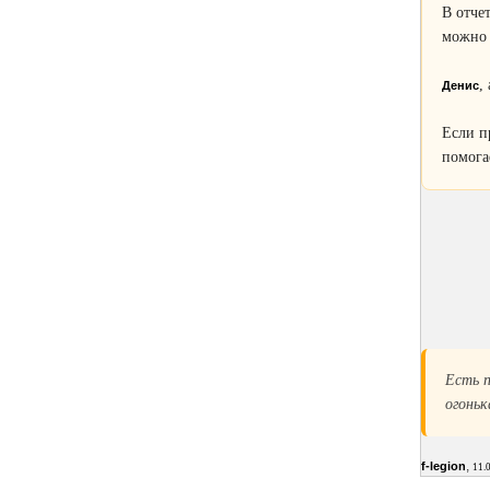
В отче
можно 
,
Денис
Если п
помога
Есть п
огоньк
,
f-legion
11.