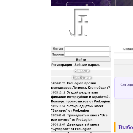
Логин
Главн
Пароль
Регистрация
Забыли пароль
Новости
ПроЛегион
ProLegion против
24/06 09:23
Сегодн
менеджеров Легиона. Кто победит?
Угадай результаты
14/05 10:11
финалов интеркубков и заработай.
Конкурс прогнозистов от ProLegion
Четырнадцатый квест
10/05 10:54
"Занавес" от ProLegion
Тринадцатый квест "Всё
03/05 08:41
или ничего" от ProLegion
Двенадцатый квест
26/04 18:07
Выбо
"Суперсаб" от ProLegion