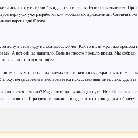
же слышали эту историю? Когда-то он играл в Легион школьником. Про
еров вернулся уже разработчиком мобильных приложений. Сначала появил
енная версия для iPhone.
 Легиону в этом году исполнилось 20 лет. Как то в эти мрачные времена 
овать. А вот сейчас накатило. Ведь не просто прошло время. Мы собрали
и поражений и радости побед!
 понимаешь, что на наших плечах ответственность сохранить наш маленьк
В эпоху, когда стремительно врывается искусственный интеллект, сделать
заканчивается история? Когда не видишь впереди путь. Но я бы сказал - и
вые горизонты. И разрешите наконец поздравить с прошедшим юбилеем.