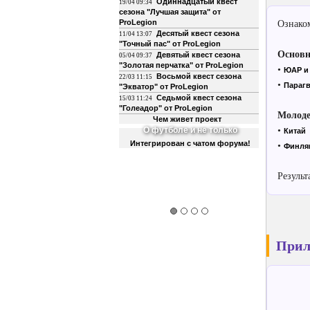
Одиннадцатый квест
19/04 09:34
сезона "Лучшая защита" от
ProLegion
Ознаком
Десятый квест сезона
11/04 13:07
"Точный пас" от ProLegion
Основн
Девятый квест сезона
05/04 09:37
"Золотая перчатка" от ProLegion
•
ЮАР и
Восьмой квест сезона
22/03 11:15
•
Параг
"Экватор" от ProLegion
Седьмой квест сезона
15/03 11:24
"Голеадор" от ProLegion
Молод
Чем живет проект
О футболе и не только
•
Китай
Интегрирован с чатом форума!
•
Финля
Результ
Прил