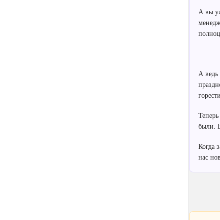
А вы у
менедж
полноц
А ведь
праздн
горест
Теперь
были. 
Когда 
нас но