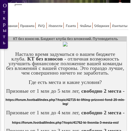
Главная
Правила
FAQ
Новости
Газета
Файлы
Общение
Контакты
КТ без взносов. Бюджет клуба без вложений. Путеводитель
Настало время задуматься о вашем бюджете
клуба.
КТ без взносов
- отличная возможность
улучшить финансовое положение вашей команды
без вложений с вашей стороны. Это гораздо лучше,
чем совершенно ничего не заработать.
Где есть места и какие условия?
Призовые от 1 млн до 5 млн лег,
свободно 2 места -
https://forum.football/index.php?/topic/42715-kt-lifting-prizovoi-fond-20-mln-
leg/
Призовые от 1 млн до 4 млн лег,
свободно 2 места -
https://forum.football/index.php?/topic/41762-kt-livoniia-3-mesta-est/
Призовые от 1 млн до 3 млн лег,
свободно 2 места -