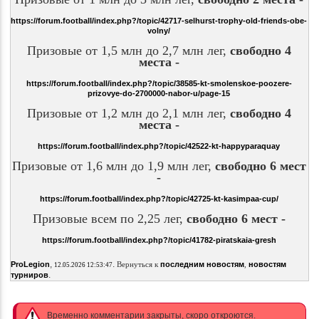
https://forum.football/index.php?/topic/42717-selhurst-trophy-old-friends-obe-
volny/
Призовые от 1,5 млн до 2,7 млн лег,
свободно 4
места -
https://forum.football/index.php?/topic/38585-kt-smolenskoe-poozere-
prizovye-do-2700000-nabor-u/page-15
Призовые от 1,2 млн до 2,1 млн лег,
свободно 4
места -
https://forum.football/index.php?/topic/42522-kt-happyparaquay
Призовые от 1,6 млн до 1,9 млн лег,
свободно 6 мест
-
https://forum.football/index.php?/topic/42725-kt-kasimpaa-cup/
Призовые всем по 2,25 лег,
свободно 6 мест -
https://forum.football/index.php?/topic/41782-piratskaia-gresh
,
.
ProLegion
Вернуться к
последним новостям
,
новостям
12.05.2026 12:53:47
.
турниров
Временно комментарии закрыты, скоро откроются.