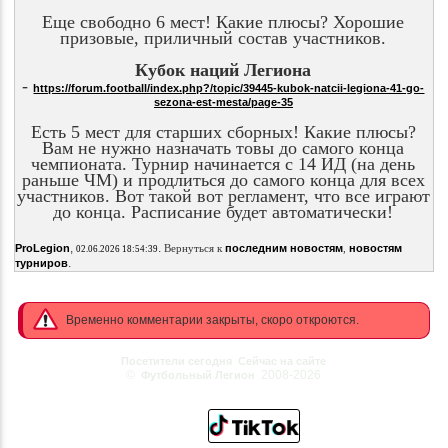
Еще свободно 6 мест! Какие плюсы? Хорошие
призовые, приличный состав участников.
Кубок наций Легиона
-
https://forum.football/index.php?/topic/39445-kubok-natcii-legiona-41-go-
sezona-est-mesta/page-35
Есть 5 мест для старших сборных! Какие плюсы?
Вам не нужно назначать товы до самого конца
чемпионата. Турнир начинается с 14 ИД (на день
раньше ЧМ) и продлиться до самого конца для всех
участников. Вот такой вот регламент, что все играют
до конца. Расписание будет автоматически!
,
.
ProLegion
Вернуться к
последним новостям
,
новостям
02.06.2026 18:54:39
.
турниров
Временно комментарии закрыты, скоро откроются.
Посетители сегодня
Сейчас на сайте
©
2008-2026
Футбольный Легион