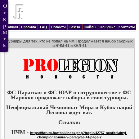
Главная
Правила
FAQ
Новости
Газета
Файлы
Общение
Контакты
Турниры для тех, кто не попал на ЧМ. Продолжается набор сборных
в НЧМ-41 и КНЛ-41
ФС Парагвая и ФС ЮАР в сотрудничестве с ФС
Марокко продолжает наборы в свои турниры.
Неофициальный Чемпионат Мира и Кубок наций
Легиона ждут вас.
Ссылки:
НЧМ -
https://forum.football/index.php?/topic/42757-neofitcialnyi-
chempionat-mira-v-paragvae-41/page-2