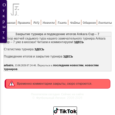
Главная
Правила
FAQ
Новости
Газета
Файлы
Общение
Контакты
Закрытие турнира и подведение итогов Аnkara Cup – 7
Обзор матчей седьмого тура нашего замечательного турнира Аnkara
Cup – 7 уже в киосках! Читаем и комментируем!
ЗДЕСЬ
Статистика турнира
ЗДЕСЬ
Подведение итогов и закрытие турнира
ЗДЕСЬ
,
.
arbatrs
Вернуться к
последним новостям
,
новостям
13.06.2026 07:24:46
.
турниров
Временно комментарии закрыты, скоро откроются.
Посетители сегодня
Сейчас на сайте
©
2008-2026
Футбольный Легион