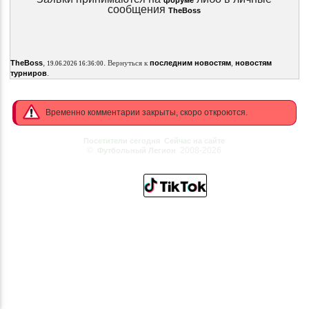
форуме
сообщения
TheBoss
,
.
TheBoss
Вернуться к
последним новостям
,
новостям
19.06.2026 16:36:00
.
турниров
Временно комментарии закрыты, скоро откроются.
Посетители сегодня
Сейчас на сайте
©
2008-2026
Футбольный Легион