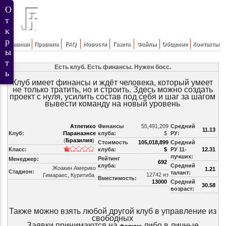
Главная
Правила
FAQ
Новости
Газета
Файлы
Общение
Контакты
Есть клуб. Есть финансы. Нужен босс.
Клуб имеет финансы и ждёт человека, который умеет
не только тратить, но и строить. Здесь можно создать
проект с нуля, усилить состав под себя и шаг за шагом
вывести команду на новый уровень
Атлетико
Финансы
55,491,209
Средний
11.13
Клуб:
Паранаэнсе
клуба:
$
РУ:
(
Бразилия
)
Стоимость
105,018,899
Средний
Класс:
клуба:
$
РУ 11-
12.31
лучших:
Рейтинг
Менеджер:
692
клуба:
Средний
Жоакин Америко
1.21
Стадион:
талант:
12742 из
Гимараес, Куритиба
Вместимость:
13000
Средний
30.58
возраст:
Также можно взять любой другой клуб в управление из
свободных
Заявки принимаются на
либо в личные