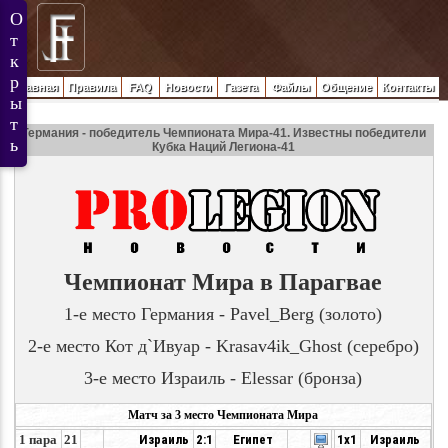
Главная
Правила
FAQ
Новости
Газета
Файлы
Общение
Контакты
Германия - победитель Чемпионата Мира-41. Известны победители
Кубка Наций Легиона-41
Чемпионат Мира в Парагвае
1-е место Германия -
Pavel_Berg
(золото)
2-е место Кот д`Ивуар -
Krasav4ik_Ghost
(серебро)
3-е место Израиль -
Elessar
(бронза)
Матч за 3 место Чемпионата Мира
1 пара
21
Израиль
2:1
Египет
1x1
Израиль