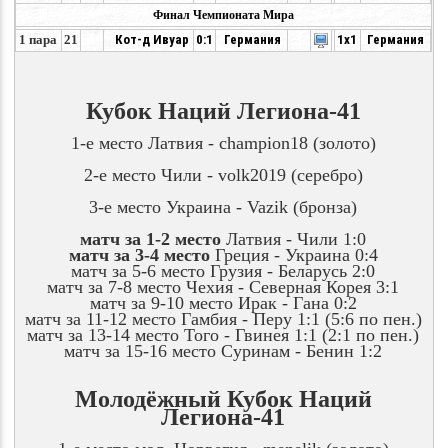
Финал Чемпионата Мира
1 пара
21
Кот-д Ивуар
0:1
Германия
1x1
Германия
Кубок Наций Легиона-41
1-е место Латвия -
champion18 (золото)
2-е место Чили -
volk2019
(серебро)
3-е место Украина -
Vazik
(бронза)
матч за 1-2 место
Латвия - Чили 1:0
матч за 3-4 место
Греция - Украина 0:4
матч за 5-6 место Грузия - Беларусь 2:0
матч за 7-8 место Чехия - Северная Корея 3:1
матч за 9-10 место Ирак - Гана 0:2
матч за 11-12 место Гамбия - Перу 1:1 (5:6 по пен.)
матч за 13-14 место Того - Гвинея 1:1 (2:1 по пен.)
матч за 15-16 место Суринам - Бенин 1:2
Молодёжный Кубок Наций
Легиона-41