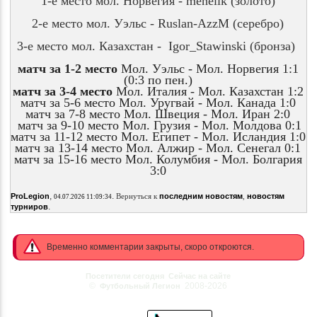
1-е место мол. Норвегия -
menelik
(золото)
2-е место мол. Уэльс -
Ruslan-AzzM
(серебро)
3-е место мол. Казахстан -
Igor_Stawinski
(бронза)
матч за 1-2 место
Мол. Уэльс - Мол. Норвегия 1:1
(0:3 по пен.)
матч за 3-4 место
Мол. Италия - Мол. Казахстан 1:2
матч за 5-6 место Мол. Уругвай - Мол. Канада 1:0
матч за 7-8 место Мол. Швеция - Мол. Иран 2:0
матч за 9-10 место Мол. Грузия - Мол. Молдова 0:1
матч за 11-12 место Мол. Египет - Мол. Исландия 1:0
матч за 13-14 место Мол. Алжир - Мол. Сенегал 0:1
матч за 15-16 место Мол. Колумбия - Мол. Болгария
3:0
,
.
ProLegion
Вернуться к
последним новостям
,
новостям
04.07.2026 11:09:34
.
турниров
Временно комментарии закрыты, скоро откроются.
Посетители сегодня
Сейчас на сайте
©
2008-2026
Футбольный Легион