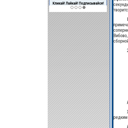
Интегрирован с чатом форума!
секунды
творитс
примеча
соперни
Вибово,
сборно
редким