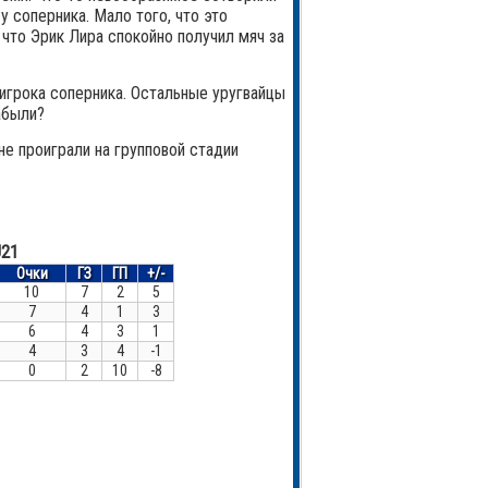
у соперника. Мало того, что это
 что Эрик Лира спокойно получил мяч за
 игрока соперника. Остальные уругвайцы
абыли?
не проиграли на групповой стадии
21
Очки
ГЗ
ГП
+/-
10
7
2
5
7
4
1
3
6
4
3
1
4
3
4
-1
0
2
10
-8