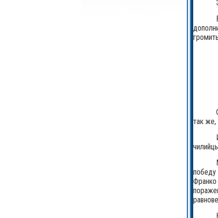
дополни
громить
так же,
чилийцы
победу 
Франко 
поражен
равнове