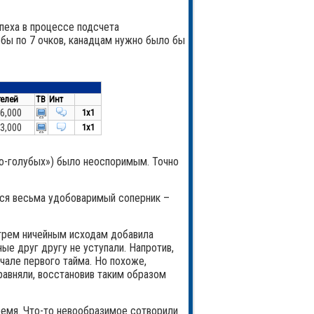
спеха в процессе подсчета
 бы по 7 очков, канадцам нужно было бы
телей
ТВ
Инт
6,000
1x1
3,000
1x1
ло-голубых») было неоспоримым. Точно
ется весьма удобоваримый соперник –
м трем ничейным исходам добавила
ые друг другу не уступали. Напротив,
чале первого тайма. Но похоже,
равняли, восстановив таким образом
ремя. Что-то невообразимое сотворили