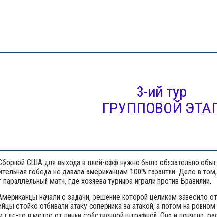
3-ий тур
ГРУППОВОЙ ЭТА
Сборной США для выхода в плей-офф нужно было обязательно обыг
тельная победа не давала американцам 100% гарантии. Дело в том, 
 параллельный матч, где хозяева турнира играли против Бразилии.
Американцы начали с задачи, решение которой целиком завесило от 
йцы стойко отбивали атаку соперника за атакой, а потом на ровно
 где-то в метре от линии собственной штрафной. Оно и понятно, р