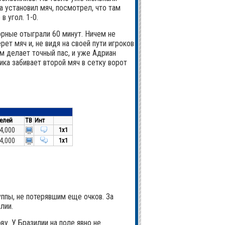
 установил мяч, посмотрел, что там
 угол. 1-0.
орные отыграли 60 минут. Ничем не
ет мяч и, не видя на своей пути игроков
м делает точный пас, и уже Адриан
ка забивает второй мяч в сетку ворот
елей
ТВ
Инт
4,000
1x1
4,000
1x1
уппы, не потерявшим еще очков. За
лии.
у. У Бразилии на поле явно не