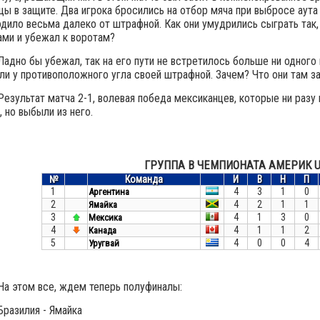
цы в защите. Два игрока бросились на отбор мяча при выбросе аута 
дило весьма далеко от штрафной. Как они умудрились сыграть так,
ами и убежал к воротам?
Ладно бы убежал, так на его пути не встретилось больше ни одного
и у противоположного угла своей штрафной. Зачем? Что они там з
Результат матча 2-1, волевая победа мексиканцев, которые ни разу 
, но выбыли из него.
ГРУППА B ЧЕМПИОНАТА АМЕРИК U
№
Команда
И
В
Н
П
1
4
3
1
0
Аргентина
2
4
2
1
1
Ямайка
3
4
1
3
0
Мексика
4
4
1
1
2
Канада
5
4
0
0
4
Уругвай
На этом все, ждем теперь полуфиналы:
Бразилия - Ямайка