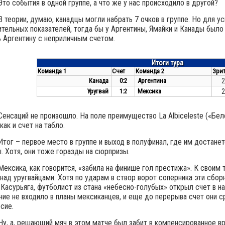
Это события в одной группе, а что же у нас происходило в другой?
В теории, думаю, канадцы могли набрать 7 очков в группе. Но для у
тельных показателей, тогда бы у Аргентины, Ямайки и Канады было
 Аргентину с неприличным счетом.
Итоги тура
Команда 1
Счет
Команда 2
Зри
Канада
0:2
Аргентина
2
Уругвай
1:2
Мексика
2
Сенсаций не произошло. На поле преимущество La Albiceleste («Бе
 как и счет на табло.
Итог – первое место в группе и выход в полуфинал, где им достан
. Хотя, они тоже горазды на сюрпризы.
Мексика, как говорится, «забила на финише гол престижа». К свои
над уругвайцами. Хотя по ударам в створ ворот соперника эти сборн
Касурьяга, футболист из стана «небесно-голубых» открыл счет в на
ие не входило в планы мексиканцев, и еще до перерыва счет они с
сие.
Ну, а, решающий мяч в этом матче был забит в компенсированное в