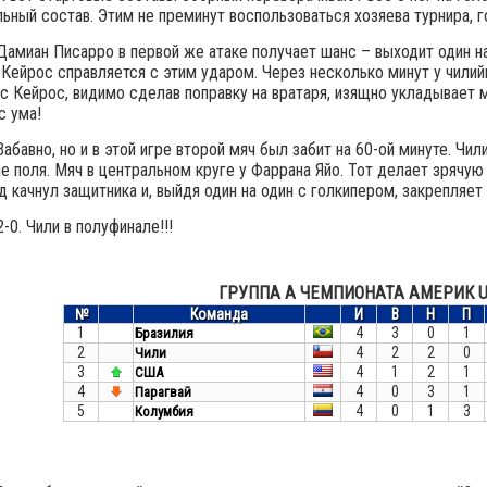
ьный состав. Этим не преминут воспользоваться хозяева турнира, 
Дамиан Писарро в первой же атаке получает шанс – выходит один н
Кейрос справляется с этим ударом. Через несколько минут у чили
с Кейрос, видимо сделав поправку на вратаря, изящно укладывает м
с ума!
Забавно, но и в этой игре второй мяч был забит на 60-ой минуте. Чи
е поля. Мяч в центральном круге у Фаррана Яйо. Тот делает зрячую
 качнул защитника и, выйдя один на один с голкипером, закрепляет 
2-0. Чили в полуфинале!!!
ГРУППА А ЧЕМПИОНАТА АМЕРИК U
№
Команда
И
В
Н
П
1
4
3
0
1
Бразилия
2
4
2
2
0
Чили
3
4
1
2
1
США
4
4
0
3
1
Парагвай
5
4
0
1
3
Колумбия