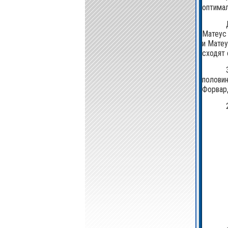
оптимал
Матеус 
и Матеу
сходят 
половин
Форвард