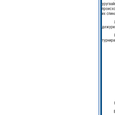
уругвай
происхо
их спин
дежурил
турнира