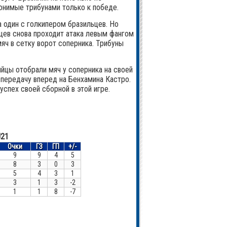
гонимые трибунами только к победе.
а один с голкипером бразильцев. Но
йцев снова проходит атака левым фангом
яч в сетку ворот соперника. Трибуны
лийцы отобрали мяч у соперника на своей
 передачу вперед на Бенхамина Кастро.
успех своей сборной в этой игре.
21
Очки
ГЗ
ГП
+/-
9
9
4
5
8
3
0
3
5
4
3
1
3
1
3
-2
1
1
8
-7