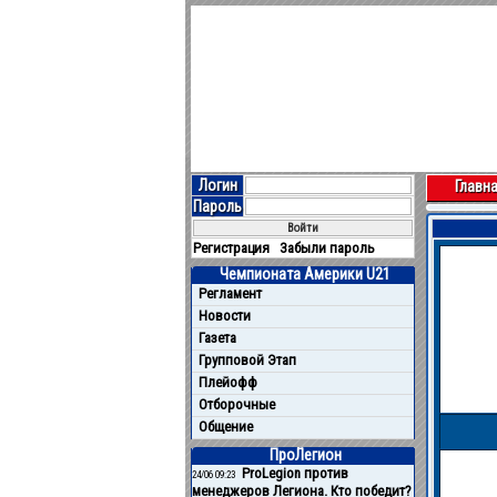
Логин
Главн
Пароль
Регистрация
Забыли пароль
Чемпионата Америки U21
Регламент
Новости
Газета
Групповой Этап
Плейофф
Отборочные
Общение
ПроЛегион
ProLegion против
24/06 09:23
менеджеров Легиона. Кто победит?