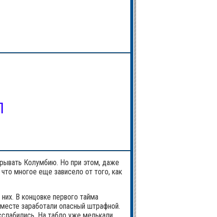
П
рывать Колумбию. Но при этом, даже
что многое еще зависело от того, как
них. В концовке первого тайма
м месте заработали опасный штрафной.
асслабились. На табло уже мелькали