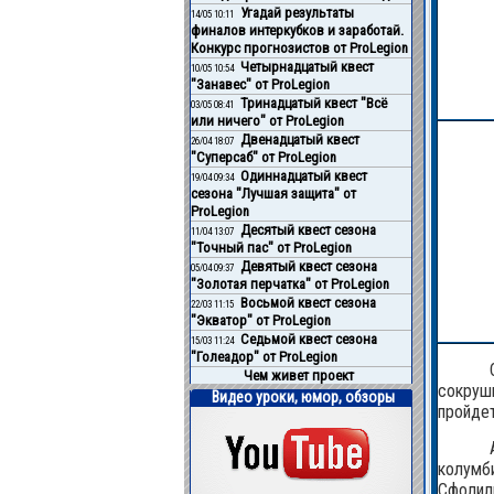
Угадай результаты
14/05 10:11
финалов интеркубков и заработай.
Конкурс прогнозистов от ProLegion
Четырнадцатый квест
10/05 10:54
"Занавес" от ProLegion
Тринадцатый квест "Всё
03/05 08:41
или ничего" от ProLegion
Двенадцатый квест
26/04 18:07
"Суперсаб" от ProLegion
Одиннадцатый квест
19/04 09:34
сезона "Лучшая защита" от
ProLegion
Десятый квест сезона
11/04 13:07
"Точный пас" от ProLegion
Девятый квест сезона
05/04 09:37
"Золотая перчатка" от ProLegion
Восьмой квест сезона
22/03 11:15
"Экватор" от ProLegion
Седьмой квест сезона
15/03 11:24
"Голеадор" от ProLegion
Чем живет проект
сокруши
О футболе и не только
пройдет
колумби
Сфолили