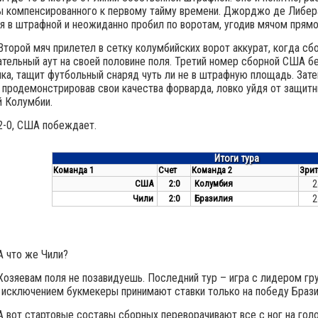
 компенсированного к первому тайму времени. Джорджо де Либера
я в штрафной и неожиданно пробил по воротам, угодив мячом прямо в
Второй мяч прилетел в сетку колумбийских ворот аккурат, когда сб
тельный аут на своей половине поля. Третий номер сборной США бер
ка, тащит футбольный снаряд чуть ли не в штрафную площадь. Зате
 продемонстрировав свои качества форварда, ловко уйдя от защитни
й Колумбии.
2-0, США побеждает.
Итоги тура
Команда 1
Счет
Команда 2
Зрит
США
2:0
Колумбия
2
Чили
2:0
Бразилия
2
А что же Чили?
Хозяевам поля не позавидуешь. Последний тур – игра с лидером гр
 исключением букмекеры принимают ставки только на победу Брази
А вот стартовые составы сборных переворачивают все с ног на голов