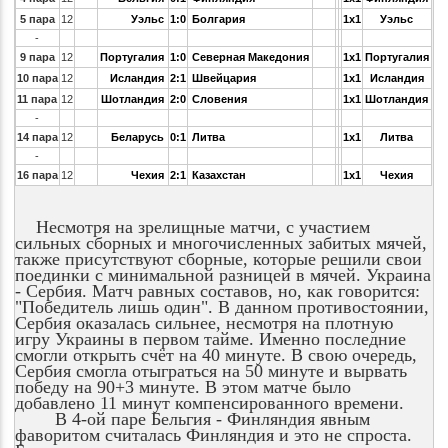
5 пара
12
Уэльс
1:0
Болгария
1x1
Уэльс
-
9 пара
12
Португалия
1:0
Северная Македония
1x1
Португалия
10 пара
12
Исландия
2:1
Швейцария
1x1
Исландия
11 пара
12
Шотландия
2:0
Словения
1x1
Шотландия
-
14 пара
12
Беларусь
0:1
Литва
1x1
Литва
-
16 пара
12
Чехия
2:1
Казахстан
1x1
Чехия
Несмотря на зрелищные матчи, с участием
сильных сборных и многочисленных забитых мячей,
также присутствуют сборные, которые решили свои
поединки с минимальной разницей в мячей. Украина
- Сербия. Матч равных составов, но, как говорится:
"Победитель лишь один". В данном противостоянии,
Сербия оказалась сильнее, несмотря на плотную
игру Украины в первом тайме. Именно последние
смогли открыть счёт на 40 минуте. В свою очередь,
Сербия смогла отыграться на 50 минуте и вырвать
победу на 90+3 минуте. В этом матче было
добавлено 11 минут компенсированного времени.
В 4-ой паре Бельгия - Финляндия явным
фаворитом считалась Финляндия и это не спроста.