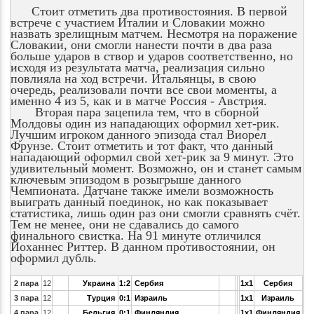
Стоит отметить два противостояния. В первой
встрече с участием Италии и Словакии можно
назвать зрелищным матчем. Несмотря на поражение
Словакии, они смогли нанести почти в два раза
больше ударов в створ и ударов соответственно, но
исходя из результата матча, реализация сильно
повлияла на ход встречи. Итальянцы, в свою
очередь, реализовали почти все свои моменты, а
именно 4 из 5, как и в матче Россия - Австрия.
Вторая пара зацепила тем, что в сборной
Молдовы один из нападающих оформил хет-рик.
Лучшим игроком данного эпизода стал Виорел
Фрунзе. Стоит отметить и тот факт, что данный
нападающий оформил свой хет-рик за 9 минут. Это
удивительный момент. Возможно, он и станет самым
ключевым эпизодом в розыгрыше данного
Чемпионата. Датчане также имели возможность
выиграть данный поединок, но как показывает
статистика, лишь один раз они смогли сравнять счёт.
Тем не менее, они не сдавались до самого
финального свистка. На 91 минуте отличился
Йоханнес Риттер. В данном противостоянии, он
оформил дубль.
2 пара
12
Украина
1:2
Сербия
1x1
Сербия
3 пара
12
Турция
0:1
Израиль
1x1
Израиль
4 пара
12
Бельгия
0:1
Финляндия
1x1
Финляндия