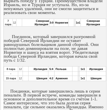
вырвать победу у Турции. Преимуществом владели
Израиль, но и Турция не уступала. Но, из-за
ненужных удалений, они не смогли защититься и
реализовать свои моменты.
7
Северная
Северная
12
3:0
Норвегия
1x1
пара
Ирландия
Ирландия
Поединок, который завершился разгромной
победой Северной Ирландии не оставит
равнодушных болельщиков данной сборной. Они
полностью доминировали на поле, не давая
Норвегии и шанса на взятия ворот. Убедительная
победа Северной Ирландии, которая начала свой
путь с 1/32.
8 пара
12
Ирландия
5:4
Польша
1x1
Ирландия
-
15 пара
12
Швеция
4:2
Армения
1x1
Швеция
Поединки, которые завершились лишь в серии
пенальти. В первой встрече, команды завершили в
основное и дополнительное время со счётом 1-1.
Самое интересное, что это была долгая серия
пенальти, где сильнее оказались Ирландцы. Именно