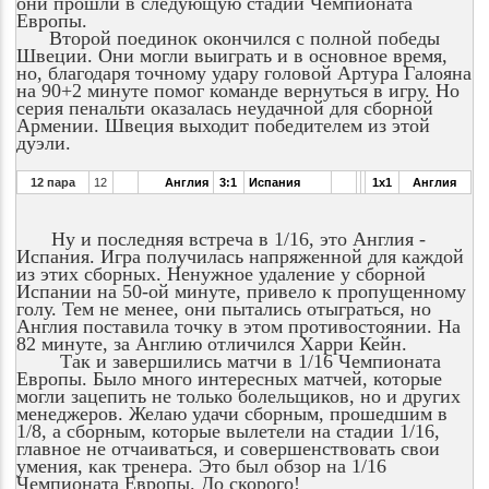
они прошли в следующую стадии Чемпионата
Европы.
Второй поединок окончился с полной победы
Швеции. Они могли выиграть и в основное время,
но, благодаря точному удару головой Артура Галояна
на 90+2 минуте помог команде вернуться в игру. Но
серия пенальти оказалась неудачной для сборной
Армении. Швеция выходит победителем из этой
дуэли.
12 пара
12
Англия
3:1
Испания
1x1
Англия
Ну и последняя встреча в 1/16, это Англия -
Испания. Игра получилась напряженной для каждой
из этих сборных. Ненужное удаление у сборной
Испании на 50-ой минуте, привело к пропущенному
голу. Тем не менее, они пытались отыграться, но
Англия поставила точку в этом противостоянии. На
82 минуте, за Англию отличился Харри Кейн.
Так и завершились матчи в 1/16 Чемпионата
Европы. Было много интересных матчей, которые
могли зацепить не только болельщиков, но и других
менеджеров. Желаю удачи сборным, прошедшим в
1/8, а сборным, которые вылетели на стадии 1/16,
главное не отчаиваться, и совершенствовать свои
умения, как тренера. Это был обзор на 1/16
Чемпионата Европы. До скорого!