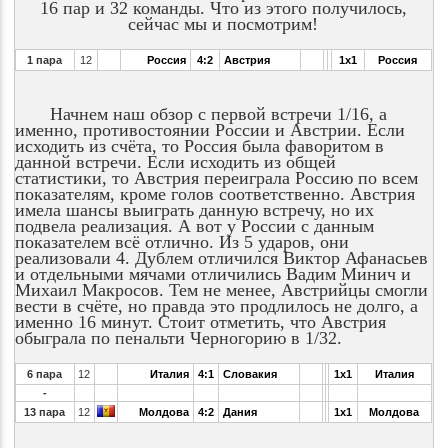
16 пар и 32 команды. Что из этого получилось,
сейчас мы и посмотрим!
1 пара
12
Россия
4:2
Австрия
1x1
Россия
Начнем наш обзор с первой встречи 1/16, а
именно, противостоянии России и Австрии. Если
исходить из счёта, то Россия была фаворитом в
данной встречи. Если исходить из общей
статистики, то Австрия переиграла Россию по всем
показателям, кроме голов соответственно. Австрия
имела шансы выиграть данную встречу, но их
подвела реализация. А вот у России с данным
показателем всё отлично. Из 5 ударов, они
реализовали 4. Дублем отличился Виктор Афанасьев
и отдельными мячами отличились Вадим Минич и
Михаил Макросов. Тем не менее, Австрийцы смогли
вести в счёте, но правда это продлилось не долго, а
именно 16 минут. Стоит отметить, что Австрия
обыграла по пенальти Черногорию в 1/32.
6 пара
12
Италия
4:1
Словакия
1x1
Италия
-
13 пара
12
Молдова
4:2
Дания
1x1
Молдова