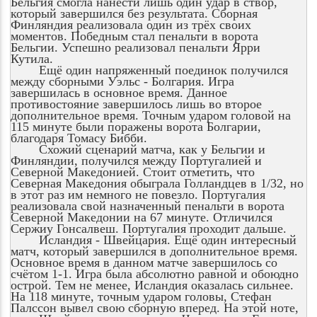
Бельгия смогла нанести лишь один удар в створ,
который завершился без результата. Сборная
Финляндия реализовала один из трёх своих
моментов. Победным стал пенальти в ворота
Бельгии. Успешно реализовал пенальти Ярри
Кутила.
Ещё один напряженный поединок получился
между сборными Уэльс - Болгария. Игра
завершилась в основное время. Данное
противостояние завершилось лишь во второе
дополнительное время. Точным ударом головой на
115 минуте были поражены ворота Болгарии,
благодаря Томасу Бибби.
Схожий сценарий матча, как у Бельгии и
Финляндии, получился между Португалией и
Северной Македонией. Стоит отметить, что
Северная Македония обыграла Голландцев в 1/32, но
в этот раз им немного не повезло. Португалия
реализовала свой назначенный пенальти в ворота
Северной Македонии на 67 минуте. Отличился
Сержиу Гонсалвеш. Португалия проходит дальше.
Исландия - Швейцария. Ещё один интересный
матч, который завершился в дополнительное время.
Основное время в данном матче завершилось со
счётом 1-1. Игра была абсолютно равной и обоюдно
острой. Тем не менее, Исландия оказалась сильнее.
На 118 минуте, точным ударом головы, Стефан
Палссон вывел свою сборную вперед. На этой ноте,