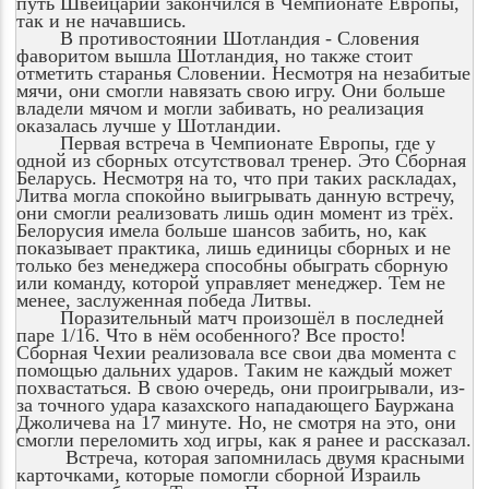
путь Швейцарии закончился в Чемпионате Европы,
так и не начавшись.
В противостоянии Шотландия - Словения
фаворитом вышла Шотландия, но также стоит
отметить старанья Словении. Несмотря на незабитые
мячи, они смогли навязать свою игру. Они больше
владели мячом и могли забивать, но реализация
оказалась лучше у Шотландии.
Первая встреча в Чемпионате Европы, где у
одной из сборных отсутствовал тренер. Это Сборная
Беларусь. Несмотря на то, что при таких раскладах,
Литва могла спокойно выигрывать данную встречу,
они смогли реализовать лишь один момент из трёх.
Белорусия имела больше шансов забить, но, как
показывает практика, лишь единицы сборных и не
только без менеджера способны обыграть сборную
или команду, которой управляет менеджер. Тем не
менее, заслуженная победа Литвы.
Поразительный матч произошёл в последней
паре 1/16. Что в нём особенного? Все просто!
Сборная Чехии реализовала все свои два момента с
помощью дальних ударов. Таким не каждый может
похвастаться. В свою очередь, они проигрывали, из-
за точного удара казахского нападающего Бауржана
Джоличева на 17 минуте. Но, не смотря на это, они
смогли переломить ход игры, как я ранее и рассказал.
Встреча, которая запомнилась двумя красными
карточками, которые помогли сборной Израиль