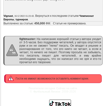
,
. Вернуться к последним статьям
Vignast
Чемпионат
16 12 2022 15:23:43
,
.
Европы
турниров
Выплачено за статью:
450,000
ФМ. Статья не премирована.
fightmaster:
На написание хорошей статьи у автора уходит
от 3-5 часов. Без поддержки читателей, у автора опустятся
руки и он не сможет "легко" писать. Он впадет в уныние и
разочарование от того, что его никто не читает, а если и
читает, то ничего не пишет. Поэтому просьба не забывать,
что писатель пишет для читателей, и ему крайне
необходимо ощущать, что он написал это не зря и кто-то
прочитал его творение.
Гости не имеют возможности оставлять комментарии.
Посетители сегодня
Сейчас на сайте
©
2008-2026
Футбольный Легион