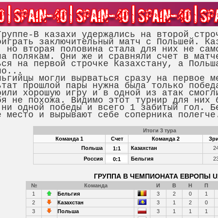
ппе-В казахи удержались на второй строч
оиграть заключительный матч с Польшей. Ка
, но вторая половина стала для них не сам
ла полякам. Они же и сравняли счет в матч
ься на первой строчке Казахстану, а Польш
но...
ийцы могли вырваться сразу на первое ме
ьтат прошлой пары нужна была только побед
оили хорошую игру и в одной из атак смогл
бя не похожа. Видимо этот турнир для них 
 ни одной победы и всего 1 забитый гол. Б
е место и вырывают себе соперника полегче
Итоги 3 тура
Команда 1
Счет
Команда 2
Зри
Польша
Казахстан
2
1:1
Россия
Бельгия
2
0:1
ГРУППА B ЧЕМПИОНАТА ЕВРОПЫ U
№
Команда
И
В
Н
П
1
Бельгия
3
2
0
1
2
Казахстан
3
1
2
0
3
Польша
3
1
1
1