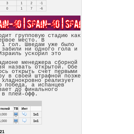
3
1
2
-1
0
1
7
-6
дит групповую стадию как
ервое место. В
 1 гол. Шведам уже было
 забили ни одного гола и
Израиль ускорил это
дионе менеджера сборной
зя назвать открытой. Обе
ось открыть счет первыми
ру в своей штрафной позже
 хладнокровно реализует
о победа, а испанцев
вает до финального
т в плей-офф.
телей
ТВ
Инт
0,000
1x1
5,000
1x1
21