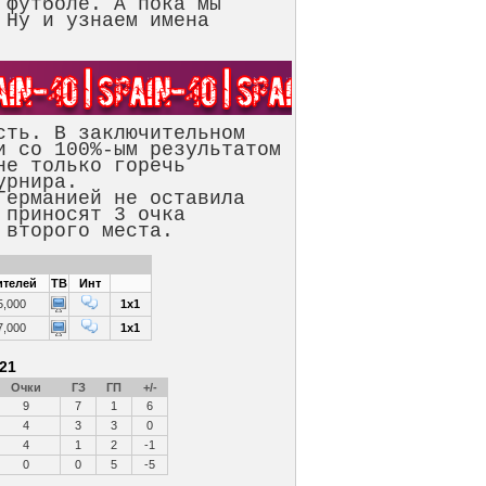
 футболе. А пока мы
 Ну и узнаем имена
ть. В заключительном
и со 100%-ым результатом
не только горечь
турнира.
ерманией не оставила
 приносят 3 очка
о второго места.
ителей
ТВ
Инт
5,000
1x1
7,000
1x1
21
Очки
ГЗ
ГП
+/-
9
7
1
6
4
3
3
0
4
1
2
-1
0
0
5
-5