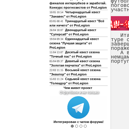
футбо
финалов интеркубков и заработай.
погов
Конкурс прогнозистов от ProLegion
участ
Четырнадцатый квест
10/05 10:54
"Занавес" от ProLegion
Тринадцатый квест "Всё
03/05 08:41
или ничего" от ProLegion
Двенадцатый квест
26/04 18:07
"Суперсаб" от ProLegion
Итали
туре 
Одиннадцатый квест
19/04 09:34
завер
сезона "Лучшая защита" от
пораж
ProLegion
А всё
Десятый квест сезона
11/04 13:07
немца
"Точный пас" от ProLegion
порту
Девятый квест сезона
05/04 09:37
"Золотая перчатка" от ProLegion
Восьмой квест сезона
22/03 11:15
"Экватор" от ProLegion
Седьмой квест сезона
15/03 11:24
"Голеадор" от ProLegion
Чем живет проект
О футболе и не только
Интегрирован с чатом форума!