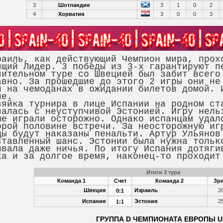
3
Шотландия
3
1
0
2
4
Хорватия
3
0
0
3
ль, как действующий Чемпион мира, прохо
ящий Лидер. 3 победы из 3-х гарантируют п
чительном туре со Швецией был забит всего
авно. За прошедшие до этого 2 игры они не
и на чемоданах в ожидании билетов домой. 
ие.
ка турнира в лице Испании на родном ста
чалась с неуступчивой Эстонией. Игру нель
ые играли осторожно. Однако испанцам удал
орой половине встречи. За неосторожную иг
цы будут наказаны пенальти. Артур Ульянов
ставленный шанс. Эстонии была нужна тольк
ивала даже ничья. По итогу Испания дотяги
ка и за долгое время, наконец-то проходи
Итоги 3 тура
Команда 1
Счет
Команда 2
Зри
Швеция
Израиль
2
0:1
Испания
Эстония
2
1:1
ГРУППА D ЧЕМПИОНАТА ЕВРОПЫ U