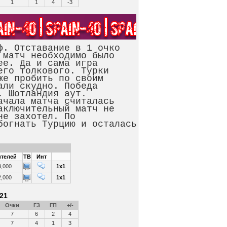
1
1
4
-3
. Отставание в 1 очко
 матч необходимо было
ее. Да и сама игра
его толкового. Турки
же пробить по своим
али скудно. Победа
. Шотландия аут.
чала матча считалась
аключительный матч не
не захотел. По
богнать Турцию и осталась
телей
ТВ
Инт
3,000
1x1
2,000
1x1
21
Очки
ГЗ
ГП
+/-
7
6
2
4
7
4
1
3