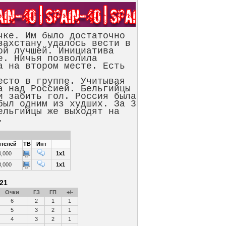
ке. Им было достаточно
захстану удалось вести в
ой лучшей. Инициатива
е. Ничья позволила
а на втором месте. Есть
сто в группе. Учитывая
а над Россией. Бельгийцы
и забить гол. Россия была
был одним из худших. За 3
ельгийцы же выходят на
.
телей
ТВ
Инт
4,000
1x1
3,000
1x1
21
Очки
ГЗ
ГП
+/-
6
2
1
1
5
3
2
1
4
3
2
1