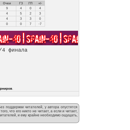
Очки
ГЗ
ГП
+/-
9
4
0
4
4
5
2
3
4
3
3
0
0
0
7
-7
/4 финала
.
урниров
Без поддержки читателей, у автора опустятся
ого, что его никто не читает, а если и читает,
 читателей, и ему крайне необходимо ощущать,