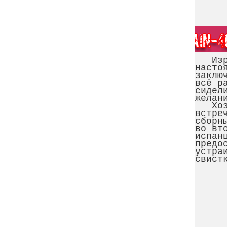
Израи
насто
заклю
всё р
сидел
желан
Хозяй
встре
сборн
во вт
испан
предо
устра
свист