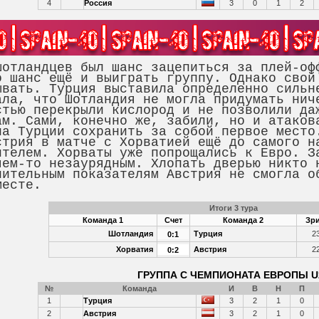
4
Россия
3
0
1
2
ландцев был шанс зацепиться за плей-офф
о шанс ещё и выиграть группу. Однако свой
ывать. Турция выставила определенно сильн
ала, что Шотландия не могла придумать нич
стью перекрыли кислород и не позволили да
ам. Сами, конечно же, забили, но и атаков
ла Турции сохранить за собой первое место
ия в матче с Хорватией ещё до самого на
ителем. Хорваты уже попрощались к Евро. З
чем-то незаурядным. Хлопать дверью никто 
нительным показателям Австрия не смогла о
 месте.
Итоги 3 тура
Команда 1
Счет
Команда 2
Зри
Шотландия
Турция
2
0:1
Хорватия
Австрия
2
0:2
ГРУППА C ЧЕМПИОНАТА ЕВРОПЫ U
№
Команда
И
В
Н
П
1
Турция
3
2
1
0
2
Австрия
3
2
1
0