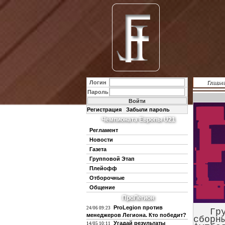
Логин
Главн
Пароль
Регистрация
Забыли пароль
Чемпионата Европы U21
Регламент
Новости
Газета
Групповой Этап
Плейофф
Отборочные
Общение
ПроЛегион
ProLegion против
24/06 09:23
Групп
менеджеров Легиона. Кто победит?
сборн
Угадай результаты
14/05 10:11