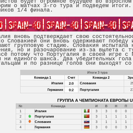
листов будет огромное будущее во взрослом
орим о матчах 3-го тура и подведем итоги.
ников 1/4 финала.
я вновь подтверждает свою состоятельнос
со Словакией они вновь одерживают победу 
шают групповую стадию. Словакия испытала 
ения, но и разочарование из-за вылета с 
 потому что Португалия в своей игре с Г
м ни единого шанса. Два убедительных гола
гальцам и по разнице голов они выходят с
Итоги 3 тура
Команда 1
Счет
Команда 2
Зр
Италия
Словакия
2
2:0
Германия
Португалия
2
0:2
ГРУППА А ЧЕМПИОНАТА ЕВРОПЫ U
№
Команда
И
В
Н
П
1
Италия
3
3
0
0
2
Португалия
3
1
1
1
3
Словакия
3
1
1
1
4
Германия
3
0
0
3