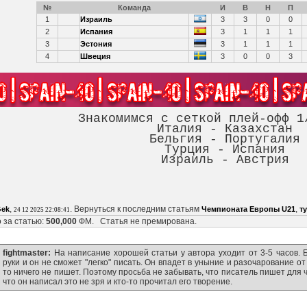
№
Команда
И
В
Н
П
1
Израиль
3
3
0
0
2
Испания
3
1
1
1
3
Эстония
3
1
1
1
4
Швеция
3
0
0
3
Знакомимся с сеткой плей-офф 1
Италия - Казахстан
Бельгия - Португалия
Турция - Испания
Израиль - Австрия
,
. Вернуться к последним статьям
,
Gek
Чемпионата Европы U21
т
24 12 2025 22:08:41
 за статью:
500,000
ФМ. Статья не премирована.
fightmaster:
На написание хорошей статьи у автора уходит от 3-5 часов. 
руки и он не сможет "легко" писать. Он впадет в уныние и разочарование от т
то ничего не пишет. Поэтому просьба не забывать, что писатель пишет для
что он написал это не зря и кто-то прочитал его творение.