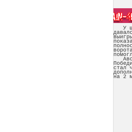
У шот
давал
выигр
показ
полно
ворот
помог
Австр
Побед
стал 
допол
на 2