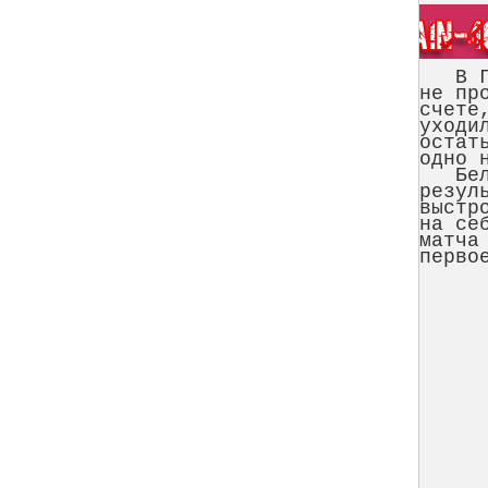
В Гру
не пр
счете
уходи
остат
одно 
Бельг
резул
выстр
на се
матча
перво