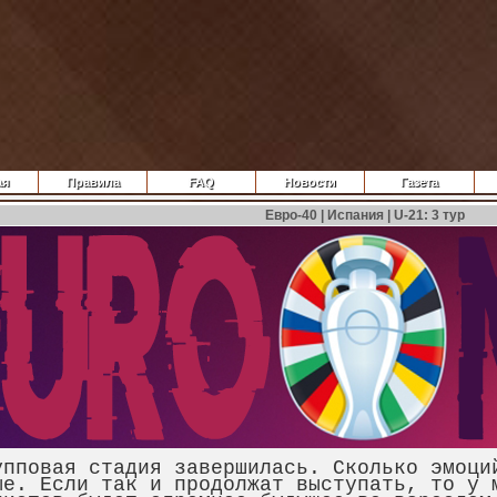
ая
Правила
FAQ
Новости
Газета
Евро-40 | Испания | U-21: 3 тур
овая стадия завершилась. Сколько эмоций
ые. Если так и продолжат выступать, то у 