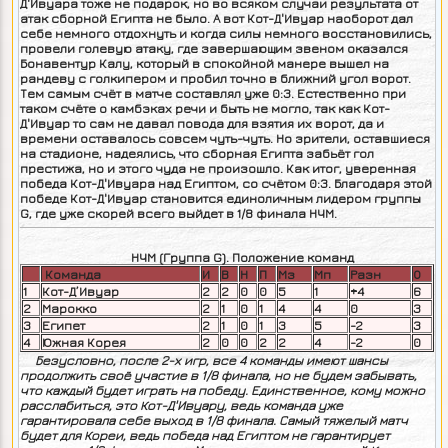
Д'Ивуара тоже не подарок, но во всяком случаи результата от
атак сборной Египта не было. А вот
Кот-Д'Ивуар наоборот дал
себе немного отдохнуть и когда силы немного восстановились,
провели голевую атаку, где завершающим звеном оказался
Бонавентур Калу, который в спокойной манере вышел на
рандеву с голкипером и пробил точно в ближний угол ворот.
Тем самым счёт в матче составлял уже 0:3. Естественно при
таком счёте о камбэках речи и быть не могло, так как
Кот-
Д'Ивуар то сам не давал повода для взятия их ворот, да и
времени оставалось совсем чуть-чуть. Но зрители, оставшиеся
на стадионе, надеялись, что сборная Египта забьёт гол
престижа, но и этого чуда не произошло. Как итог, уверенная
победа
Кот-Д'Ивуара над Египтом, со счётом 0:3. Благодаря этой
победе
Кот-Д'Ивуар становится единоличным лидером группы
G, где уже скорей всего выйдет в 1/8 финала НЧМ.
НЧМ (Группа G). Положение команд
Команда
И
В
Н
П
Мз
Мп
Разн
О
1
Кот-Д’Ивуар
2
2
0
0
5
1
+4
6
2
Марокко
2
1
0
1
4
4
0
3
3
Египет
2
1
0
1
3
5
-2
3
4
Южная Корея
2
0
0
2
2
4
-2
0
Безусловно, после 2-х игр, все 4 команды имеют шансы
продолжить своё участие в 1/8 финала, но не будем забывать,
что каждый будет играть на победу. Единственное, кому можно
расслабиться, это
Кот-Д'Ивуару, ведь команда уже
гарантировала себе выход в 1/8 финала. Самый тяжелый матч
будет для Кореи, ведь победа над Египтом не гарантирует