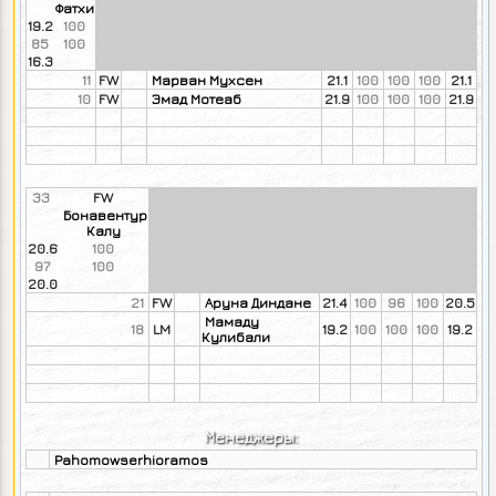
Фатхи
19.2
100
85
100
16.3
11
FW
Марван Мухсен
21.1
100
100
100
21.1
10
FW
Эмад Мотеаб
21.9
100
100
100
21.9
33
FW
Бонавентур
Калу
20.6
100
97
100
20.0
21
FW
Аруна Диндане
21.4
100
96
100
20.5
Мамаду
18
LM
19.2
100
100
100
19.2
Кулибали
Менеджеры:
Pahomowserhioramos