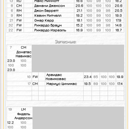
13
RD
Макс Миннотт
18.6
100
98
100
18.2
8
CM
Дамани Джексон
20.6
100
100
100
20.6
6
RM
Джон Барретт
21.1
100
99
98
20.5
9
RM
Кевин Митчелл
19.2
100
99
100
19.0
21
FW
Омар Керр
18.1
100
99
100
17.9
32
FW
Рикардо Браун
15.2
100
98
98
14.6
22
FW
Рикардо Израэль
18.9
100
99
100
18.7
Запасные:
7
CM
Донатас
Навикас
23.0
100
100
100
23.0
Арвидас
10
FW
23.4
85
100
100
19.9
Новиковас
17
CM
Мариус Циникас
19.5
89
100
100
17.4
19
LM
Фидель
Андерсон
12.2
100
100
100