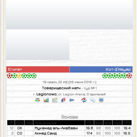
Египет
Кот-Д’Ивуар
19 сезон, 22 ИД (26 июня 2015 г.)
Товарищеский матч
- тур № 1
Legionowo
г.
, ст. Legion Arena, 0 зрителей
Основа:
№
Поз
Нац
Имя игрока
РУ
Физ
Фор
Мор
ТРУ
12
GK
Мухамед аль-Акабави
19.8
98
100
100
19.4
3
CD
Ахмед Саид
17.4
92
100
100
16.0