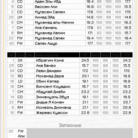
4
CD
Адам Эль-Абд
18.4
96
100
100
17.7
5
CD
Бассем Али
16.9
92
100
100
15.5
2
CD
Мутасем Салем
17.9
100
98
100
17.5
20
LM
Ахмед Эйд
14.9
100
98
100
14.6
6
CM
Мухамед аль-Ненни
19.3
100
100
100
19.3
7
CM
Ала Камаль
17.9
92
100
100
16.5
8
RM
Мухамед Халим
17.1
92
100
100
15.7
22
FW
Мухамед Салах
19.4
100
100
100
19.4
43
FW
Салах Ашур
17.7
100
100
100
17.7
№
Поз
Нац
Имя игрока
РУ
Физ
Фор
Мор
ТРУ
1
GK
Ибрагим Коне
24.5
100
99
100
24.3
25
CD
Ака Банво
15.7
100
99
100
15.5
24
CD
Леви Джиджи
17.2
100
99
100
17.0
13
RD
Мохамед Дера
20.1
100
99
100
19.9
16
LD
Обин Кепер
19.1
100
99
100
18.9
19
CM
Винсент Коуадио
18.7
100
99
100
18.5
7
CM
Абдулай Диаби
23.2
100
100
100
23.2
14
CD
Эммануэль Эбуэ
19.1
100
99
100
18.9
22
FW
Дидье Я Конан
21.1
100
98
100
20.7
9
RM
Исмаэль Диоманд
21.1
100
99
100
20.9
10
FW
Жервас Куасси
22.8
100
100
100
22.8
Запасные:
32
FW
Али