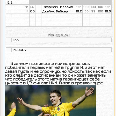
12.2
15
LD
Джермейн Моррис
18.1
100
100
100
18.1
14
CD
Джеймс Бейкер
18.2
100
99
100
18.0
Менеджеры:
lion
PIROGOV
В данном противостоянии встречались
победители первых матчей в группе Н, и этот матч
давал пусть и не огромную, но ясность, так как если
кто следит за расписанием, то он может заметить,
что победитель этого матча гарантирует себе
участие в 1/8
финала НЧМ. Литва в прошлом туре