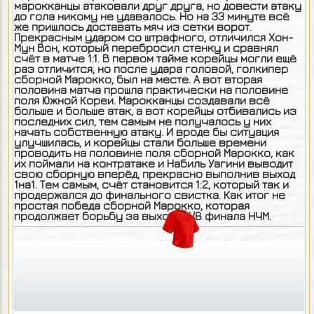
марокканцы атаковали друг друга, но довести атаку
до гола никому не удавалось. Но на 33 минуте всё
же пришлось доставать мяч из сетки ворот.
Прекрасным ударом со штрафного, отличился Хон-
Мун Вон, который перебросил стенку и сравнял
счёт в матче 1:1. В первом тайме корейцы могли ещё
раз отличится, но после удара головой, голкипер
сборной Марокко, был на месте. А вот вторая
половина матча прошла практически на половине
поля Южной Кореи. Марокканцы создавали всё
больше и больше атак, а вот корейцы отбивались из
последних сил, тем самым не получалось у них
начать собственную атаку. И вроде бы ситуация
улучшилась, и корейцы стали больше времени
проводить на половине поля сборной Марокко, как
их поймали на контратаке и Набиль Уагини выводит
свою сборную вперёд, прекрасно выполнив выход
1на1. Тем самым, счёт становится 1:2, который так и
продержался до финального свистка. Как итог не
простая победа сборной Марокко, которая
продолжает борьбу за выход в 1/8 финала НЧМ.