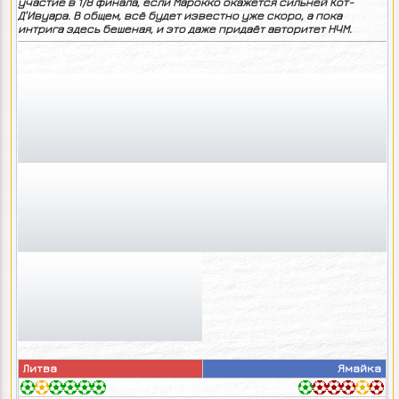
участие в 1/8 финала, если Марокко окажется сильней
Кот-
Д'Ивуара. В общем, всё будет известно уже скоро, а пока
интрига здесь бешеная, и это даже придаёт авторитет НЧМ.
Литва
Ямайка