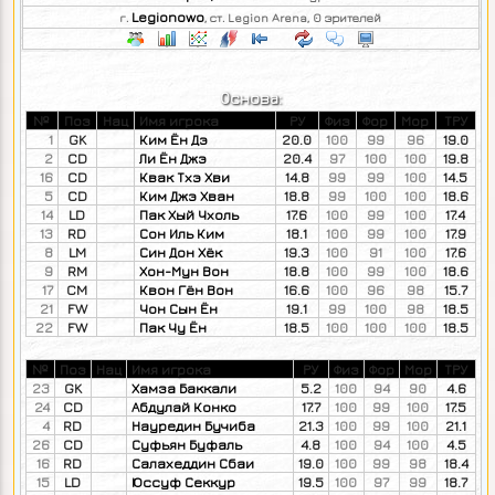
Legionowo
г.
, ст. Legion Arena, 0 зрителей
Основа:
№
Поз
Нац
Имя игрока
РУ
Физ
Фор
Мор
ТРУ
1
GK
Ким Ён Дэ
20.0
100
99
96
19.0
2
CD
Ли Ён Джэ
20.4
97
100
100
19.8
16
CD
Квак Тхэ Хви
14.8
99
99
100
14.5
5
CD
Ким Джэ Хван
18.8
99
100
100
18.6
14
LD
Пак Хый Чхоль
17.6
100
99
100
17.4
13
RD
Сон Иль Ким
18.1
100
99
100
17.9
8
LM
Син Дон Хёк
19.3
100
91
100
17.6
9
RM
Хон-Мун Вон
18.8
100
99
100
18.6
17
CM
Квон Гён Вон
16.6
100
96
98
15.7
21
FW
Чон Сын Ён
19.1
99
100
98
18.5
22
FW
Пак Чу Ён
18.5
100
100
100
18.5
№
Поз
Нац
Имя игрока
РУ
Физ
Фор
Мор
ТРУ
23
GK
Хамза Баккали
5.2
100
94
90
4.6
24
CD
Абдулай Конко
17.7
100
99
100
17.5
4
RD
Науредин Бучиба
21.3
100
99
100
21.1
26
CD
Суфьян Буфаль
4.8
100
94
100
4.5
16
RD
Салахеддин Сбаи
19.0
100
99
98
18.4
15
LD
Юссуф Секкур
19.5
100
97
99
18.7