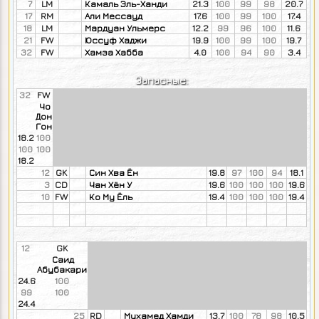
7
LM
Камаль Эль-Ханди
21.3
100
99
98
20.7
17
RM
Али Мессауд
17.6
100
99
100
17.4
18
LM
Мардуан Ульмерс
12.2
99
96
100
11.6
21
FW
Юссуф Хаджи
19.9
100
99
100
19.7
32
FW
Хамза Хабба
4.0
100
94
90
3.4
Запасные:
32
FW
Чо
Дон
Гон
18.2
100
100
100
18.2
12
GK
Син Хва Ён
19.8
97
100
94
18.1
3
CD
Чан Хён У
19.6
100
100
100
19.6
10
FW
Ко Му Ёль
19.4
100
100
100
19.4
12
GK
Саид
Абубакари
24.6
100
99
100
24.4
25
RD
Мухамед Хамди
13.7
100
78
98
10.5