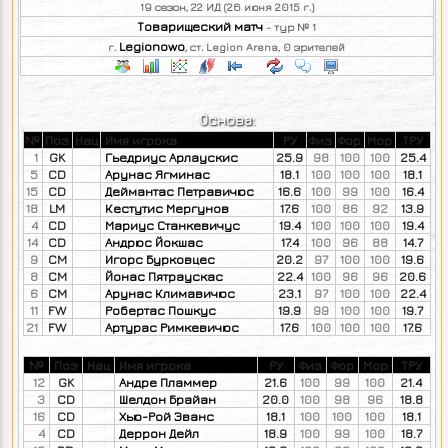
19 сезон, 22 ИД (26 июня 2015 г.)
Товарищеский матч
- тур № 1
Legionowo
г.
, ст. Legion Arena, 0 зрителей
Основа:
№
Поз
Нац
Имя игрока
РУ
Физ
Фор
Мор
ТРУ
1
GK
Гьедриус Арлаускис
25.9
98
100
100
25.4
5
CD
Арунас Ягминас
18.1
100
100
100
18.1
15
CD
Деймантас Петравичюс
16.6
100
99
100
16.4
18
LM
Кестутис Мергунов
17.6
100
86
92
13.9
4
CD
Мариус Станкевичус
19.4
100
100
100
19.4
14
CD
Андрюс Йокшас
17.4
100
96
88
14.7
9
CM
Игорс Бурковцес
20.2
97
100
100
19.6
8
CM
Йонас Пятраускас
22.4
100
96
96
20.6
6
CM
Арунас Климавичюс
23.1
97
100
100
22.4
11
FW
Робертас Пошкус
19.9
99
100
100
19.7
21
FW
Артурас Римкевичюс
17.6
100
100
100
17.6
№
Поз
Нац
Имя игрока
РУ
Физ
Фор
Мор
ТРУ
12
GK
Андре Пламмер
21.6
100
99
100
21.4
3
CD
Шелдон Брайан
20.0
100
98
96
18.8
16
CD
Хью-Рой Эванс
18.1
100
100
100
18.1
4
CD
Деррон Дейл
18.9
100
99
100
18.7