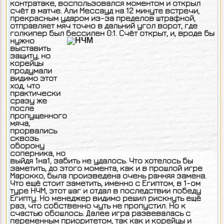
контратаке, воспользовался моментом и открыл
счёт в матче. Али Мессауд на 12 минуте встречи,
прекрасным ударом из-за пределов штрафной,
отправляет мяч точно в дальний угол ворот, где
голкипер был бессилен 0:1.
Счёт открыт, и, вроде бы
нужно
выставить
защиту, но
корейцы
продумали
видимо этот
ход, что
практически
сразу же
после
пропущенного
мяча,
прорвались
сквозь
оборону
соперника, но
выйдя 1на1, забить не удалось. Что хотелось бы
заметить, до этого момента, как и в прошлой игре
Марокко, была произведена очень ранняя замена.
Что ещё стоит заметить, именно с Египтом, в 1-ом
туре НЧМ, этот шаг и отдал в последствии победу
Египту. Но менеджер видимо решил рискнуть ещё
раз, что собственно чуть не пропустил. Но к
счастью обошлось. Далее игра развевалась с
переменным приоритетом, так как и корейцы и