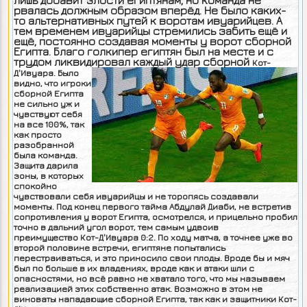
лишь добавит злости египтянам, но команда не
рвалась должным образом вперёд. Не было каких-
то альтернативных путей к воротам ивуарийцев. А
тем временем ивуарийцы стремились забить ещё и
ещё, постоянно создавая моменты у ворот сборной
Египта. Благо голкипер египтян был на месте и с
трудом ликвидировал каждый удар сборной
Кот-
Д'Ивуара. Было
видно, что игроки
сборной Египта
не сильно уж и
чувствуют себя
на все 100%, так
как просто
разобранной
была команда.
Защита дарила
зоны, в которых
спокойно
чувствовали себя ивуарийцы и не торопясь создавали
моменты. Под конец первого тайма Абдулай Диаби, не встретив
сопротивления у ворот Египта, осмотрелся, и прицельно пробил
точно в дальний угол ворот, тем самым удвоив
преимущество
Кот-Д'Ивуара 0:2. По ходу матча, а точнее уже во
второй половине встречи, египтяне попытались
перестраиваться, и это приносило свои плоды. Вроде бы и мяч
был по больше в их владениях, вроде как и атаки шли с
опасностями, но всё равно не хватало того, что мы называем
реализацией этих собственно атак. Возможно в этом не
виноваты нападающие сборной Египта, так как и защитники
Кот-