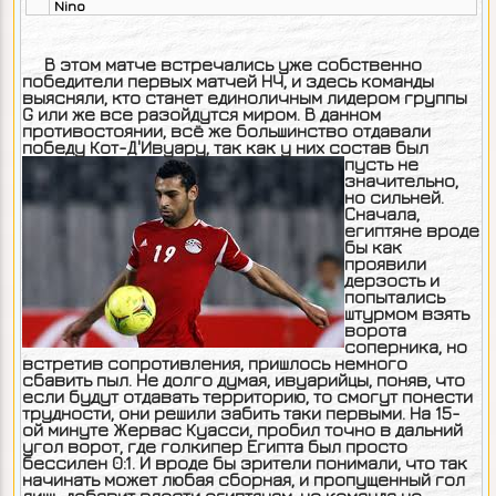
Nino
В этом матче встречались уже собственно
победители первых матчей НЧ, и здесь команды
выясняли, кто станет единоличным лидером группы
G или же все разойдутся миром. В данном
противостоянии, всё же большинство отдавали
победу Кот-Д'Ивуару,
так как у них состав был
пусть не
значительно,
но сильней.
Сначала,
египтяне вроде
бы как
проявили
дерзость и
попытались
штурмом взять
ворота
соперника, но
встретив сопротивления, пришлось немного
сбавить пыл. Не долго думая, ивуарийцы, поняв, что
если будут отдавать территорию, то смогут понести
трудности, они решили забить таки первыми. На 15-
ой минуте Жервас Куасси, пробил точно в дальний
угол ворот, где голкипер Египта был просто
бессилен 0:1. И вроде бы зрители понимали, что так
начинать может любая сборная, и пропущенный гол