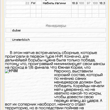
22
FW
Набиль Уагини
18.9
100
97
100
18.3
Менеджеры:
dubai
Unsterblich
В этом матче встречались сборные, которые
проиграли в первом туре НЧМ. Конечно, для
дальнейшей борьбы нужна была только победа,
потому что, проигравший минимизирует свои шансы
на проход в 1/8 финала. Что Южная Корея, что
Марокко,
выставили
хороший состав, который
по мнению самих
менеджеров должен был
победить. Корейцы начали
матч уверенно, но не
хватило какой-то искры,
чтобы довести свою
первую атаку до удара. А
вот их соперник наоборот, немного отдал
территорию, но в последствии поймав на