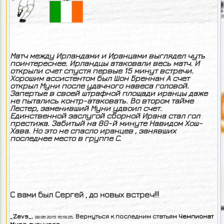
Матч между Ирландами и Иранцами выглядел чуть
поинтереснее. Ирландцы атаковали весь матч. И
открыли счет спустя первые 15 минут встречи.
Хорошим ассистентом был Шон Бреннан А счет
открыл Муни после удачного навеса головой.
Запертые в своей штрафной площади иранцы даже
не пытались контр-атаковать. Во втором тайме
Лестер, заменивший Муни удвоил счет.
Единственной заслугой сборной Ирана стал гол
престижа. Забитый на 80-й минуте Навидом Хош-
Хава. Но это не спасло иранцев , занявших
последнее место в группе С.
С вами был Сергей , до новых встреч!!!
_Zevs_
,
. Вернуться к последним статьям
Чемпионат
28 06 2015 16:19:25