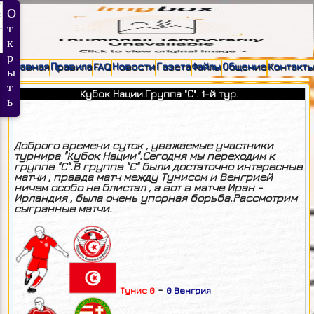
Главная
Правила
FAQ
Новости
Газета
Файлы
Общение
Контакты
Кубок Нации.Группа "С". 1-й тур.
Доброго времени суток , уважаемые участники
турнира "Кубок Нации".Сегодня мы переходим к
группе "С".В группе "С" были достаточно интересные
матчи , правда матч между Тунисом и Венгрией
ничем особо не блистал , а вот в матче Иран -
Ирландия , была очень упорная борьба.Рассмотрим
сыгранные матчи.
-
Тунис 0
0 Венгрия