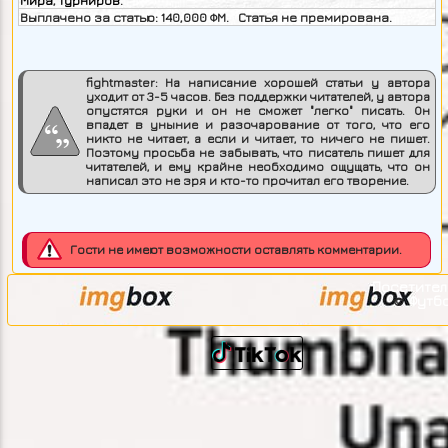
Мира
,
турниров
.
Выплачено за статью:
140,000
ФМ. Статья не премирована.
fightmaster:
На написание хорошей статьи у автора
уходит от 3-5 часов. Без поддержки читателей, у автора
опустятся руки и он не сможет "легко" писать. Он
впадет в уныние и разочарование от того, что его
никто не читает, а если и читает, то ничего не пишет.
Поэтому просьба не забывать, что писатель пишет для
читателей, и ему крайне необходимо ощущать, что он
написал это не зря и кто-то прочитал его творение.
Гости не имеют возможности оставлять комментарии.
Посетител
Футб
©