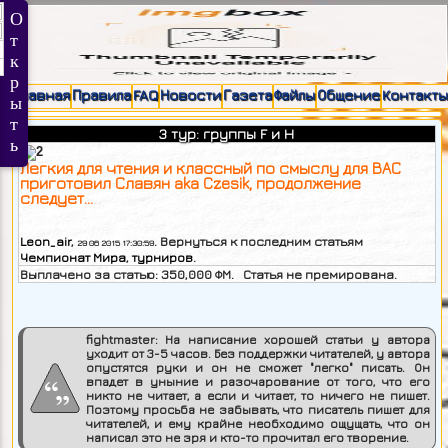
Главная
Правила
FAQ
Новости
Газета
Файлы
Общение
Контакты
3 тур: группы F и H
Легкия для чтения и классный по смыслу для ВАС
приготовил Славян aka Czesik, продолжение
следует...
Leon_air
,
. Вернуться к последним статьям
29 06 2015 17:30:59
Чемпионат Мира
,
турниров
.
Выплачено за статью:
350,000
ФМ. Статья не премирована.
fightmaster:
На написание хорошей статьи у автора
уходит от 3-5 часов. Без поддержки читателей, у автора
опустятся руки и он не сможет "легко" писать. Он
впадет в уныние и разочарование от того, что его
никто не читает, а если и читает, то ничего не пишет.
Поэтому просьба не забывать, что писатель пишет для
читателей, и ему крайне необходимо ощущать, что он
написал это не зря и кто-то прочитал его творение.