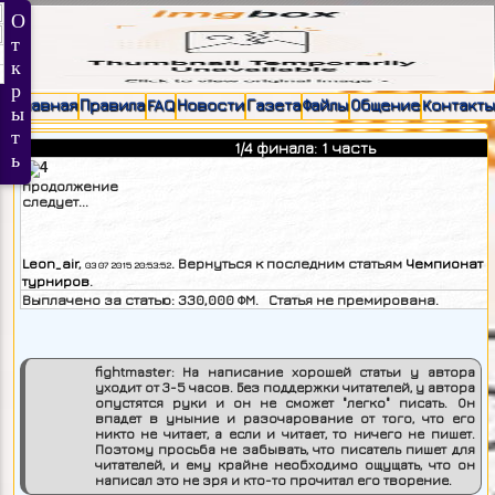
Главная
Правила
FAQ
Новости
Газета
Файлы
Общение
Контакты
1/4 финала: 1 часть
продолжение
следует.
Leon_air
,
. Вернуться к последним статьям
Чемпионат 
03 07 2015 20:53:52
турниров
.
Выплачено за статью:
330,000
ФМ. Статья не премирована.
fightmaster:
На написание хорошей статьи у автора
уходит от 3-5 часов. Без поддержки читателей, у автора
опустятся руки и он не сможет "легко" писать. Он
впадет в уныние и разочарование от того, что его
никто не читает, а если и читает, то ничего не пишет.
Поэтому просьба не забывать, что писатель пишет для
читателей, и ему крайне необходимо ощущать, что он
написал это не зря и кто-то прочитал его творение.