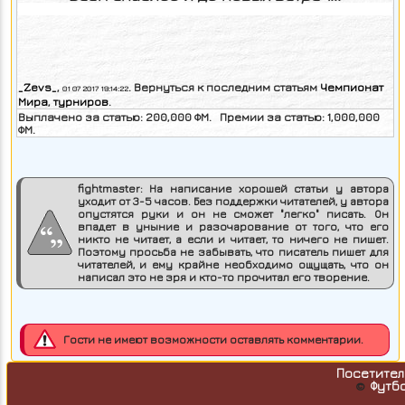
_Zevs_
,
. Вернуться к последним статьям
Чемпионат
01 07 2017 19:14:22
Мира
,
турниров
.
Выплачено за статью:
200,000
ФМ. Премии за статью:
1,000,000
ФМ.
fightmaster:
На написание хорошей статьи у автора
уходит от 3-5 часов. Без поддержки читателей, у автора
опустятся руки и он не сможет "легко" писать. Он
впадет в уныние и разочарование от того, что его
никто не читает, а если и читает, то ничего не пишет.
Поэтому просьба не забывать, что писатель пишет для
читателей, и ему крайне необходимо ощущать, что он
написал это не зря и кто-то прочитал его творение.
Гости не имеют возможности оставлять комментарии.
Посетител
Футб
©