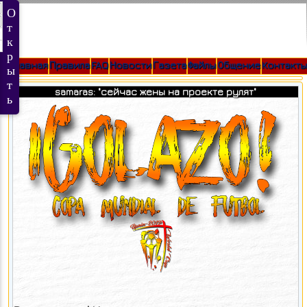
Главная
Правила
FAQ
Новости
Газета
Файлы
Общение
Контакты
samaras: "сейчас жены на проекте рулят"