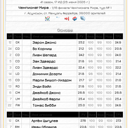
41 сезон, 17 ИД (26 июня 2026 г.)
Чемпионат Мира
- 1/16 финала Чемпионата Мира, тур № 1
г. Асунсьон, ст. Мануэль Феррейра, 38000 зрителей
Основа:
№
Поз
Нац
Имя игрока
РУ
Физ
Фор
Мор
ТРУ
Эарон Джонс
12
GK
25.2
100
99
100
24.9
Бо Корниш
24
CD
21.2
98
100
100
20.8
Лиам Шепард
2
CD
24.2
100
99
100
24.0
Зак Эдвардс
5
CD
21.8
98
100
100
21.4
Лиам Эдвардс
3
CD
22.4
100
99
100
22.2
Доминик Доэрти
14
LD
21.8
98
100
100
21.4
Марли Бишоп-Уиздом
15
CD
21.7
97
100
100
21.0
Энди Вэйл
13
RD
21.8
100
99
100
21.6
Джейкоб Джонс
6
CM
26.6
100
100
100
26.6
Джейкоб Фарли
7
LM
25.4
100
100
100
25.4
Томас Бибби
22
FW
25.0
100
99
100
24.8
№
Поз
Нац
Имя игрока
РУ
Физ
Фор
Мор
ТРУ
Артём Цыгулев
12
GK
27.6
100
99
100
27.3
Иван Обляков
7
RM
23.8
100
100
100
23.8