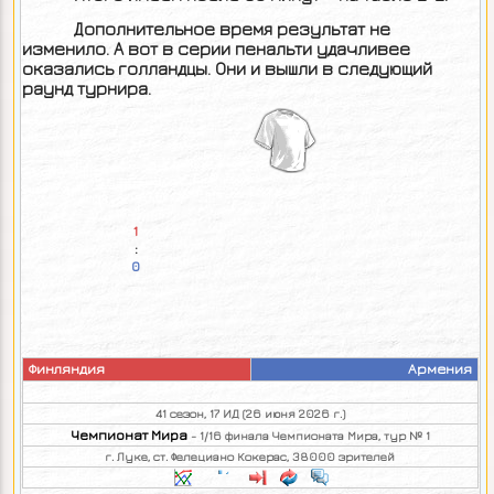
Дополнительное время результат не
изменило. А вот в серии пенальти удачливее
оказались голландцы. Они и вышли в следующий
раунд турнира.
1
:
0
Финляндия
Армения
41 сезон, 17 ИД (26 июня 2026 г.)
Чемпионат Мира
- 1/16 финала Чемпионата Мира, тур № 1
г. Луке, ст. Фелециано Кокерас, 38000 зрителей