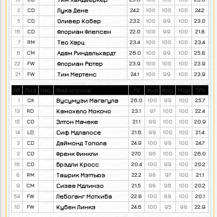
Лука Дене
2
CD
24.2
100
100
100
24.2
Оливер Кобер
5
CD
23.2
100
99
100
23.0
Флориан Флепсен
16
CD
22.0
100
99
100
21.8
Тео Харц
7
RM
23.4
100
100
100
23.4
Адам Риндельхардт
6
CM
26.0
100
99
100
25.8
Флориан Рютер
22
FW
23.9
100
100
100
23.9
Тим Мертенс
21
FW
24.1
100
99
100
23.9
№
Поз
Нац
Имя игрока
РУ
Физ
Фор
Мор
ТРУ
Вусумузи Магагула
1
GK
26.0
100
99
100
25.7
Камохело Мокочо
13
RD
23.1
97
100
100
22.4
Элтон Мачеке
15
CD
21.1
99
100
100
20.9
Сиф Мдлалосе
14
LD
21.6
99
100
100
21.4
Даймонд Топола
3
CD
24.9
100
99
100
24.7
Френк Финкли
2
CD
27.0
96
100
100
26.0
Брэдли Кросс
16
CD
20.4
100
99
100
20.2
Ташрик Мэттьюз
8
RM
22.2
98
97
100
21.1
Сизве Мдлинзо
9
CM
21.5
98
96
100
20.2
Лебоганг Мотхиба
54
FW
22.8
100
88
100
20.1
Кубен Линкз
10
FW
24.6
100
95
98
22.9