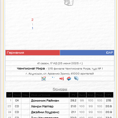
2
:
1
Германия
ЮАР
41 сезон, 17 ИД (26 июня 2026 г.)
Чемпионат Мира
- 1/16 финала Чемпионата Мира, тур № 1
г. Асунсьон, ст. Арсенио Эрико, 41000 зрителей
Основа:
№
Поз
Нац
Имя игрока
РУ
Физ
Фор
Мор
ТРУ
Доминик Райман
1
GK
28.2
98
100
100
27.6
Хенри Маттер
25
CD
21.0
100
99
100
20.8
Джэйми Лоуренс
24
CD
21.1
100
99
100
20.9
Тим Хандверкер
13
CD
23.0
100
100
100
23.0