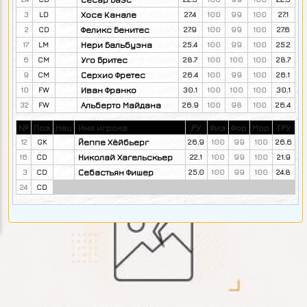
Хосе Канале
3
LD
27.4
100
99
100
27.1
Феликс Бенитес
2
CD
27.9
100
99
100
27.6
Нери Бальбуэна
17
LM
25.4
100
99
100
25.2
Уго Бритес
6
CM
28.7
100
100
100
28.7
Серхио Фретес
9
CM
26.4
100
99
100
26.1
Иван Франко
10
FW
30.1
100
100
100
30.1
Альберто Майдана
32
FW
26.9
100
98
100
26.4
№
Поз
Нац
Имя игрока
РУ
Физ
Фор
Мор
ТРУ
Йеппе Хёйбьерг
12
GK
26.9
100
99
100
26.6
Николай Хагельскьер
16
CD
22.1
100
99
100
21.9
Себастьян Фишер
3
CD
25.0
100
99
100
24.8
24
CD