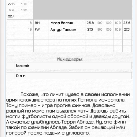
22.6
100
99
100
22.4
Мгер Багоян
6
RM
25.6
100
100
100
25.6
Артур Галоян
10
FW
27.5
100
100
100
27.5
Менеджеры:
faromir
D a n
Похоже, что лимит чудес в своем исполнении
армянская диаспора на полях Легиона исчерпала.
Тому пример – игра против финнов. Довольно
равный по моментам выдался матч. Дважды забить
могли футболисты одной сборной и дважды другой.
А счастье улыбнулось Терри Абладе. Ну, это финн
такой по фамилии Абладе. Забил он решающий мяч
головой после подачи с углового.