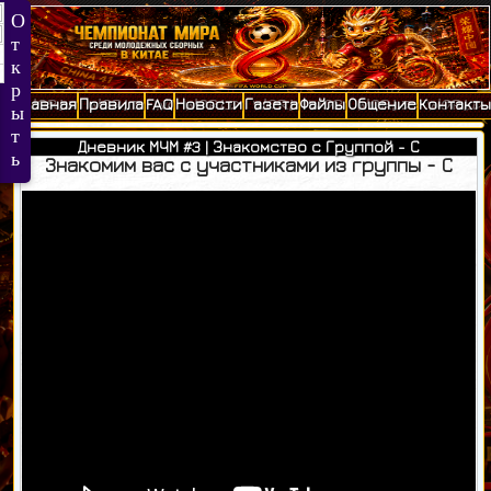
Главная
Правила
FAQ
Новости
Газета
Файлы
Общение
Контакты
Дневник МЧМ #3 | Знакомство с Группой - С
Знакомим вас с участниками из группы - С