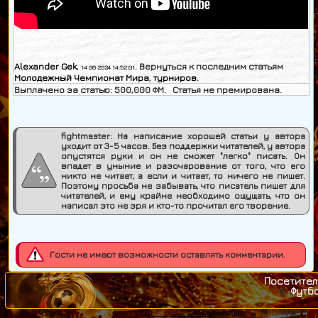
Alexander Gek
,
. Вернуться к последним статьям
14 06 2024 14:52:01
Молодежный Чемпионат Мира
,
турниров
.
Выплачено за статью:
500,000
ФМ. Статья не премирована.
fightmaster:
На написание хорошей статьи у автора
уходит от 3-5 часов. Без поддержки читателей, у автора
опустятся руки и он не сможет "легко" писать. Он
впадет в уныние и разочарование от того, что его
никто не читает, а если и читает, то ничего не пишет.
Поэтому просьба не забывать, что писатель пишет для
читателей, и ему крайне необходимо ощущать, что он
написал это не зря и кто-то прочитал его творение.
Гости не имеют возможности оставлять комментарии.
Посетител
Футб
©