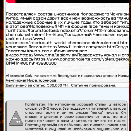
Представляем состав участников Молодежного Чемпиона
Китае. 41-ый сезон дарит всем нам возможность взглянут
молодежные сборные в их лучшие годы. Кто заберет титу
в этот раз?Молодежный ЧМ на форуме (все темы и конкур
тут)https://forum.football/index.php?/forum/412-molodezhnyi
chempionat-mira-41-v-kitae/Молодежный Чемпионат мира 
сайтеhttps://www.f-
legion.com/inter/youth_world_championship/reglament.ht
менеджер Легионhttps://www.f-legion.com/main.htmСоздал
Телеграм Канал, где дублируются все
видео.https://www.t.me/legionviewПоддержать канал и его
можно здесь:https://www.donationalerts.com/r/alex8gekКо
ЮМАНИ4100119143986366
Alexander Gek
,
. Вернуться к последним статьям
Молод
17 06 2026 15:28:35
Чемпионат Мира
,
турниров
.
Выплачено за статью:
500,000
ФМ. Статья не премирована.
fightmaster:
На написание хорошей статьи у автора
уходит от 3-5 часов. Без поддержки читателей, у автора
опустятся руки и он не сможет "легко" писать. Он
впадет в уныние и разочарование от того, что его
никто не читает, а если и читает, то ничего не пишет.
Поэтому просьба не забывать, что писатель пишет для
читателей, и ему крайне необходимо ощущать, что он