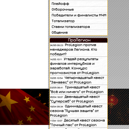
Плейофф
Отборочные
Победители и финалисты МЧМ
Тотализатор
Ставки тотализатора
Общение
ПроЛегион
ProLegion против
24/06 09:23
менеджеров Легиона. Кто
победит?
Угадай результаты
14/05 10:11
финалов интеркубков и
заработай. Конкурс
прогнозистов от ProLegion
Четырнадцатый квест
10/05 10:54
"Занавес" от ProLegion
Тринадцатый квест
03/05 08:41
"Всё или ничего" от ProLegion
Двенадцатый квест
26/04 18:07
"Суперсаб" от ProLegion
Одиннадцатый квест
19/04 09:34
сезона "Лучшая защита" от
ProLegion
Десятый квест сезона
11/04 13:07
"Точный пас" от ProLegion