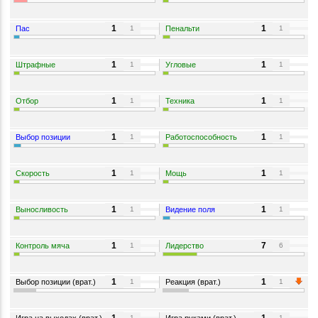
1
1
Пас
Пенальти
1
1
1
1
Штрафные
Угловые
1
1
1
1
Отбор
Техника
1
1
1
1
Выбор позиции
Работоспособность
1
1
1
1
Скорость
Мощь
1
1
1
1
Выносливость
Видение поля
1
1
1
7
Контроль мяча
Лидерство
1
6
1
1
Выбор позиции (врат.)
Реакция (врат.)
1
1
Игра на выходах (врат.)
Игра руками (врат.)
1
1