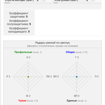
1
1
Коэффициент
защитника:
9
Коэффициент
полузащитника:
9
Коэффициент
нападающего:
9
Радары умений по амплуа
(прогресс относительно лучших на позиции)
Профильные
Общие
(коэф. 1)
(коэф. 0.75)
Чужие
Единые
(коэф. 0.5)
(коэф. 1)