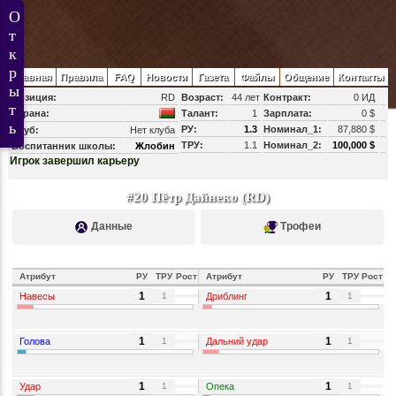
Главная
Правила
FAQ
Новости
Газета
Файлы
Общение
Контакты
Позиция:
RD
Возраст:
44 лет
Контракт:
0 ИД
Страна:
Талант:
1
Зарплата:
0 $
РУ:
1.3
Номинал_1:
87,880 $
Клуб:
Нет клуба
ТРУ:
1.1
Номинал_2:
100,000 $
Воспитанник школы:
Жлобин
Игрок завершил карьеру
#20 Пётр Дайнеко (RD)
Данные
Трофеи
Атрибут
РУ
ТРУ
Рост
Атрибут
РУ
ТРУ
Рост
1
1
Навесы
Дриблинг
1
1
1
1
Голова
Дальний удар
1
1
1
1
Удар
Опека
1
1