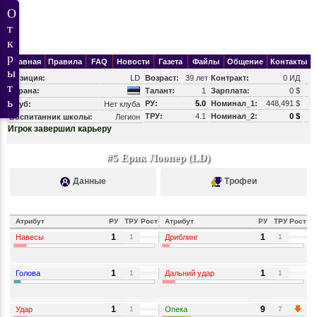
Главная
Правила
FAQ
Новости
Газета
Файлы
Общение
Контакты
Позиция:
LD
Возраст:
39 лет
Контракт:
0 ИД
Страна:
Талант:
1
Зарплата:
0 $
РУ:
5.0
Номинал_1:
448,491 $
Клуб:
Нет клуба
ТРУ:
4.1
Номинал_2:
0 $
Воспитанник школы:
Легион
Игрок завершил карьеру
#5 Ерик Лоопер (LD)
Данные
Трофеи
Атрибут
РУ
ТРУ
Рост
Атрибут
РУ
ТРУ
Рост
1
1
Навесы
Дриблинг
1
1
1
1
Голова
Дальний удар
1
1
1
9
Удар
Опека
1
7