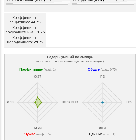
1
1
Коэффициент
защитника:
44.75
Коэффициент
полузащитника:
31.75
Коэффициент
нападающего:
29.75
Радары умений по амплуа
(прогресс относительно лучших на позиции)
Профильные
Общие
(коэф. 1)
(коэф. 0.75)
Чужие
Единые
(коэф. 0.5)
(коэф. 1)