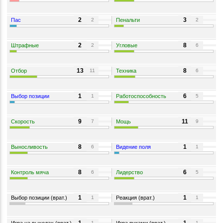
2
3
Пас
Пенальти
2
2
2
8
Штрафные
Угловые
2
6
13
8
Отбор
Техника
11
6
1
6
Выбор позиции
Работоспособность
1
5
9
11
Скорость
Мощь
7
9
8
1
Выносливость
Видение поля
6
1
8
6
Контроль мяча
Лидерство
6
5
1
1
Выбор позиции (врат.)
Реакция (врат.)
1
1
Игра на выходах (врат.)
Игра руками (врат.)
1
1