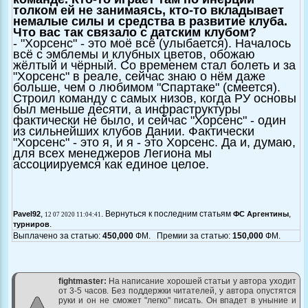
толком ей не занимаясь, кто-то вкладывает
немалые силы и средства в развитие клуба.
Что вас так связало с датским клубом?
- "Хорсенс" - это моё всё (улыбается). Началось
всё с эмблемы и клубных цветов, обожаю
жёлтый и чёрный. Со временем стал болеть и за
"Хорсенс" в реале, сейчас знаю о нём даже
больше, чем о любимом "Спартаке" (смеется).
Строил команду с самых низов, когда РУ основы
был меньше десяти, а инфраструктуры
фактически не было, и сейчас "Хорсенс" - один
из сильнейших клубов Дании. Фактически
"Хорсенс" - это я, и я - это Хорсенс. Да и, думаю,
для всех менеджеров Легиона мы
ассоциируемся как единое целое.
,
. Вернуться к последним статьям
,
Pavel92
ФС Аргентины
12 07 2020 11:04:41
.
турниров
Выплачено за статью:
450,000
ФМ. Премии за статью:
150,000
ФМ.
fightmaster:
На написание хорошей статьи у автора уходит
от 3-5 часов. Без поддержки читателей, у автора опустятся
руки и он не сможет "легко" писать. Он впадет в уныние и