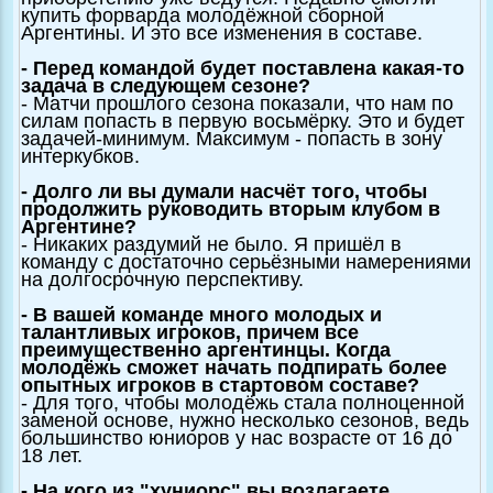
купить форварда молодёжной сборной
Аргентины. И это все изменения в составе.
- Перед командой будет поставлена какая-то
задача в следующем сезоне?
- Матчи прошлого сезона показали, что нам по
силам попасть в первую восьмёрку. Это и будет
задачей-минимум. Максимум - попасть в зону
интеркубков.
- Долго ли вы думали насчёт того, чтобы
продолжить руководить вторым клубом в
Аргентине?
- Никаких раздумий не было. Я пришёл в
команду с достаточно серьёзными намерениями
на долгосрочную перспективу.
- В вашей команде много молодых и
талантливых игроков, причем все
преимущественно аргентинцы. Когда
молодёжь сможет начать подпирать более
опытных игроков в стартовом составе?
- Для того, чтобы молодёжь стала полноценной
заменой основе, нужно несколько сезонов, ведь
большинство юниоров у нас возрасте от 16 до
18 лет.
- На кого из "хуниорс" вы возлагаете