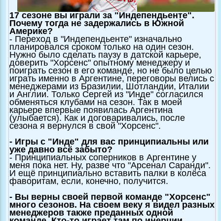
17 сезоне вы играли за "Индепендьенте".
Почему тогда не задержались в Южной
Америке?
- Переход в "Индепендьенте" изначально
планировался сроком только на один сезон.
Нужно было сделать паузу в датской карьере,
доверить "Хорсенс" опытному менеджеру и
поиграть сезон в его команде, но не было целью
играть именно в Аргентине, переговоры велись с
менеджерами из Бразилии, Шотландии, Италии
и Англии. Только Сергей из "Инде" согласился
обменяться клубами на сезон. Так в моей
карьере впервые появилась Аргентина
(улыбается). Как и договаривались, после
сезона я вернулся в свой "Хорсенс".
- Игры с "Инде" для вас принципиальны или
уже давно всё забыто?
- Принципиальных соперников в Аргентине у
меня пока нет. Ну, разве что "Арсенал Саранди".
И ещё принципиально вставить палки в колёса
фаворитам, если, конечно, получится.
- Вы верны своей первой команде "Хорсенс"
много сезонов. На своем веку я видел разных
менеджеров также преданных одной
команде. Кто-то играет там по инерции