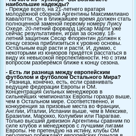
наибольшие надежды?
- Прежде всего, на 21-летнего вратаря
молодёжной сборной Аргентины Максимилиано
Кавалотти. Он в ближайшее время должен стать
полноценной заменой первому номеру Луису
Охеде. 20-летний форвард Цесар Марти уже
сейчас результативен, играя за основу. 18-
летний защитник Сесар Флорентин должен к
концу сезона приблизиться к уровню основы.
Остальным ещё расти и расти. И, думаю, с
некоторыми из юниоров придётся расстаться в
виду их невысокой перспективности. Но с этим
вопросом разберёмся ближе к концу сезона.
- Есть ли разница между европейским
футболом и футболом Остального Мира?
- Разница, конечно, есть, если сравнивать
ведущие федерации Европы и ОМ.
Концентрация сильных менеджеров в
сильнейших чемпионатах Европы гораздо выше,
чем в Остальном мире. Соответственно, и
конкуренция за призовые места во Франции,
Англии, Италии, Испании выше, чем в Мексике,
Бразилии, Марокко, Колумбии или Парагвае.
Только высший дивизион Аргентины сравним по
силе клубов и менеджеров с лучшими лигами
Европы. Не претендую на истину, клубы ОМ
регулярно побеждают европейских грандов в