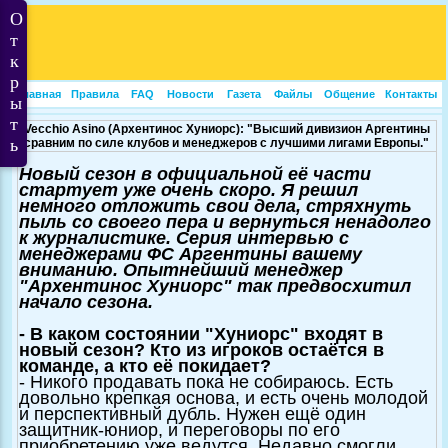
Главная
Правила
FAQ
Новости
Газета
Файлы
Общение
Контакты
Vecchio Asino (Архентинос Хуниорс): "Высший дивизион Аргентины
сравним по силе клубов и менеджеров с лучшими лигами Европы."
Новый сезон в официальной её части
стартует уже очень скоро. Я решил
немного отложить свои дела, стряхнуть
пыль со своего пера и вернуться ненадолго
к журналистике. Серия интервью с
менеджерами ФС Аргентины вашему
вниманию. Опытнейший менеджер
"Архентинос Хуниорс" так предвосхитил
начало сезона.
- В каком состоянии "Хуниорс" входят в
новый сезон? Кто из игроков остаётся в
команде, а кто её покидает?
- Никого продавать пока не собираюсь. Есть
довольно крепкая основа, и есть очень молодой
и перспективный дубль. Нужен ещё один
защитник-юниор, и переговоры по его
приобретению уже ведутся. Недавно смогли