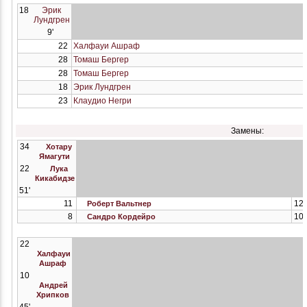
18
Эрик
Лундгрен
9'
22
Халфауи Ашраф
28
Томаш Бергер
28
Томаш Бергер
18
Эрик Лундгрен
23
Клаудио Негри
Замены:
34
Хотару
Ямагути
22
Лука
Кикабидзе
51'
11
12
Роберт Вальтнер
8
10
Сандро Кордейро
22
Халфауи
Ашраф
10
Андрей
Хрипков