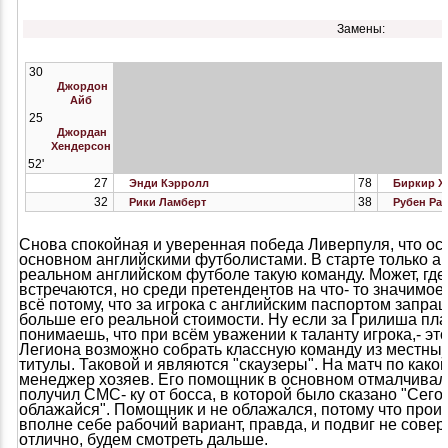
Замены:
30
Джордон
Айб
25
Джордан
Хендерсон
52'
27
78
Энди Кэрролл
Биркир Х
32
38
Рики Ламберт
Рубен Ра
Снова спокойная и уверенная победа Ливерпуля, что ос
основном английскими футболистами. В старте только а
реальном английском футболе такую команду. Может, где-
встречаются, но среди претендентов на что- то значимое
всё потому, что за игрока с английским паспортом запра
больше его реальной стоимости. Ну если за Грилиша пла
понимаешь, что при всём уважении к таланту игрока,- это
Легиона возможно собрать классную команду из местных,
титулы. Таковой и являются "скаузеры". На матч по како
менеджер хозяев. Его помощник в основном отмалчивался
получил СМС- ку от босса, в которой было сказано "Сегод
облажайся". Помощник и не облажался, потому что прои
вполне себе рабочий вариант, правда, и подвиг не совер
отлично, будем смотреть дальше.