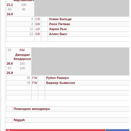
Мартынович
21.1
100
84
90
16.0
8
CD
Усман Бальде
2
GK
Леон Питман
10
LD
Харви Рью
23
GK
Алекс Басс
25
RM
Джордан
Хендерсон
26.6
100
97
100
25.8
38
FW
Рубен Рамиро
78
FW
Биркир Хьямссон
Помощник менеджера
Niggah