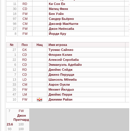
11
RD
Ки Сон Ён
2
30
CD
Матиц Финк
1
18
FW
Бен Уэйн
1
97
CM
Сандер Бьёрно
2
98
CM
Джозеф МакНалти
2
27
FW
Джон Ниёнсаба
2
8
FW
Йорди Кру
1
№
Поз
Нац
Имя игрока
27
GK
Туомас Сайнио
1
CD
Флорин Кэлин
22
RD
Алексей Серобаба
6
CD
Эммануэль Адебайо
12
RD
Джеймс Сейдж
7
CD
Джино Перуцци
13
LD
Шансель Мбемба
33
CM
Аарон Оукли
20
FW
Мехмет Йилдыз
47
LM
Джеймс Перри
10
FW
Джимми Райан
7
FW
Джон
Притчард
23.6
100
93
100