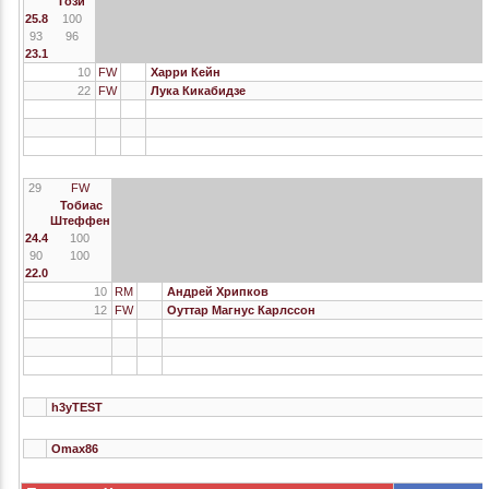
Гози
25.8
100
93
96
23.1
10
FW
Харри Кейн
22
FW
Лука Кикабидзе
29
FW
Тобиас
Штеффен
24.4
100
90
100
22.0
10
RM
Андрей Хрипков
12
FW
Оуттар Магнус Карлссон
h3yTEST
Omax86