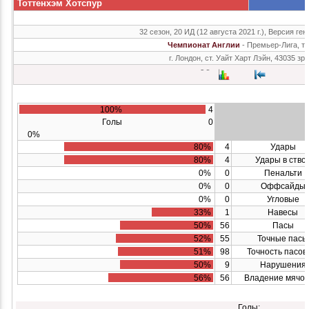
Тоттенхэм Хотспур
32 сезон, 20 ИД (12 августа 2021 г.), Версия ген
Чемпионат Англии
- Премьер-Лига, т
г. Лондон, ст. Уайт Харт Лэйн, 43035 зр
100%
4
Голы
0
0%
80%
4
Удары
80%
4
Удары в ство
0%
0
Пенальти
0%
0
Оффсайды
0%
0
Угловые
33%
1
Навесы
50%
56
Пасы
52%
55
Точные пасы
51%
98
Точность пасов
50%
9
Нарушения
56%
56
Владение мячом
Голы: