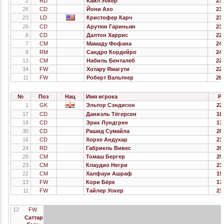
2
RD
Кайл Уокер
23.
28
CD
Йони Ахо
23.
23
LD
Кристофер Карч
23.
26
CD
Арутюн Гариньян
23.
6
CD
Далтон Харрис
22.
7
CM
Мамаду Фофана
24.
8
RM
Сандро Кордейро
24.
13
CM
Набиль Бенталеб
22.
34
FW
Хотару Ямагути
22.
11
FW
Роберт Вальтнер
26.
№
Поз
Нац
Имя игрока
Р
1
GK
Эльтор Сэндисон
22
17
CD
Даниэль Тёгерсен
18
18
CD
Эрик Лундгрен
17
30
CD
Рашид Сумайла
20
16
CD
Хорхе Андухар
21
24
RD
Габриель Вивес
20
28
CM
Томаш Бергер
25
23
CM
Клаудио Негри
21
22
CM
Халфауи Ашраф
19
13
FW
Кори Бёрк
17
11
FW
Тайлер Уокер
21
12
FW
Саттар