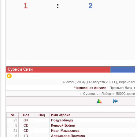
1
:
2
Суонси Сити
32 сезон, 20 ИД (12 августа 2021 г.), Версия ген
Чемпионат Англии
- Премьер-Лига, т
г. Суонси, ст. Либерти, 50000 зрите
№
Поз
Нац
Имя игрока
23
GK
Подуа Иноду
2
5
CD
Кенрой Бэйли
1
21
CD
Иван Мамаханов
2
6
LD
Алехандро Посуэло
2