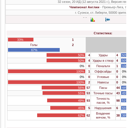
32 сезон, 20 ИД (12 августа 2021 г.), Версия ген
Чемпионат Англии
- Премьер-Лига, т
г. Суонси, ст. Либерти, 50000 зрите
Статистика:
33%
1
Голы
2
67%
50%
4
Удары
4
50
50%
4
Удары в створ
4
50
0%
0
Пенальти
1
100
100%
1
Оффсайды
0
0%
0%
0
Угловые
0
0%
100%
2
Навесы
0
0%
56%
57
Пасы
44
44
55%
53
Точные пасы
43
45
Точность
49%
93
98
51
пасов, %
45%
5
Нарушения
6
55
Владение
62%
62
38
38
мячом, %