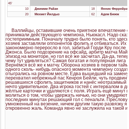
45'
10
Джимми Райан
18
Янник Феррейра 
20
Мехмет Йилдыз
62
Адем Бююк
Валлийцы, оставившие очень приятное впечатление св
принимали действующего чемпиона, Ньюкасл. Надо сказа
гостеприимным. Поначалу трудно было понять, кто здесь
хозяев заставляли оппонентов фолить и отбиваться. Их
закономерно переросло в гол, забитый Горди Кру после 
Джонса. Было подозрение на офсайд, арбитр матча Май
эпизод на мониторе, но гол всё же засчитал. Да-да, тепе
чему тут удивляться? Самая богатая и популярная лига м
Вернёмся всё же к матчу. Оборона хозяев в первом тайм
одного сколь- нибудь опасного момента чемпиону созда
отыгрались на ровном месте. Едва вышедший на замену
перехватил небрежный пас Кенроя Бейли, чуть продвин
решавшихся сфолить защитников и нанёс неотразимый уд
нечто удивительное. Два игрока гостей с интервалом в 
жёлтые карточки и удаляются с поля. Играть ещё минут п
молиться о том, чтобы удержать ничью, но они умудряютс
последних минутах решающий гол с пенальти. Пресловут
умноженный на везение, ничем другим такую развязку я 
откровенно жаль. Команда явно не заслужила на такой и