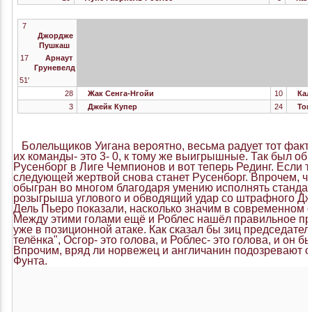
7
Джордже
Пушкаш
17
Арнаут
Груневелд
51'
28
Жак Сенга-Нгойи
10
Кал
3
Джейк Купер
24
Том
Болельщиков Уигана вероятно, весьма радует тот факт,
их команды- это 3- 0, к тому же выигрышные. Так был об
Русенборг в Лиге Чемпионов и вот теперь Рединг. Если 
следующей жертвой снова станет Русенборг. Впрочем, ч
обыгран во многом благодаря умению исполнять стандар
розыгрыша углового и обводящий удар со штрафного Дж
Дель Пьеро показали, насколько значим в современном 
Между этими голами ещё и Роблес нашёл правильное пр
уже в позиционной атаке. Как сказал бы зиц председател
телёнка", Осгор- это голова, и Роблес- это голова, и он б
Впрочим, вряд ли норвежец и англичанин подозревают о
Фунта.