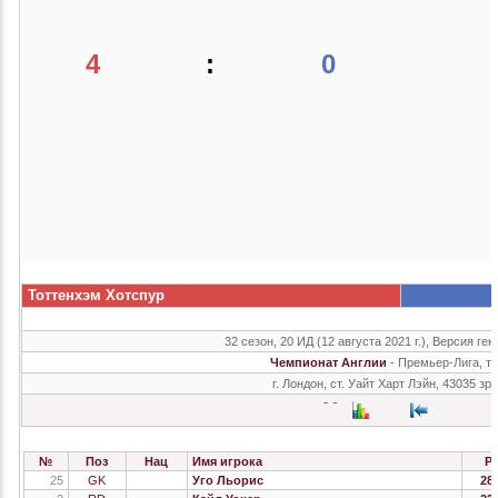
4
:
0
Тоттенхэм Хотспур
32 сезон, 20 ИД (12 августа 2021 г.), Версия ген
Чемпионат Англии
- Премьер-Лига, т
г. Лондон, ст. Уайт Харт Лэйн, 43035 зр
№
Поз
Нац
Имя игрока
Р
25
GK
Уго Льорис
28.