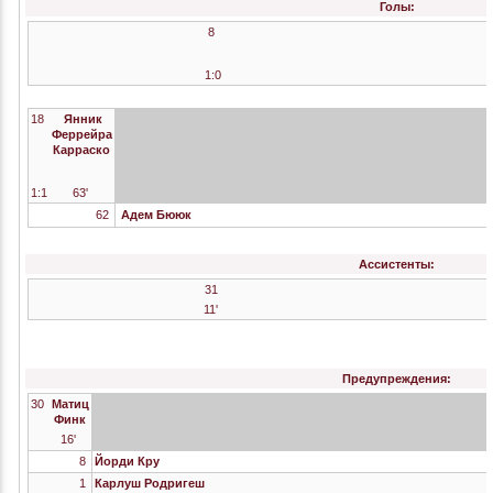
Голы:
8
1:0
18
Янник
Феррейра
Карраско
1:1
63'
62
Адем Бююк
Ассистенты:
31
11'
Предупреждения:
30
Матиц
Финк
16'
8
Йорди Кру
1
Карлуш Родригеш