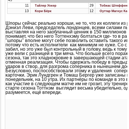
45'
11
29
Тайлер Уокер
Тобиас Штеффен
13
12
Кори Бёрк
Оуттар Магнус Ка
Шпоры сейчас реально хороши, не то, что их коллеги из 
Дэниэл Леви, председатель лондонцев, всеми силами пы
выставляя на него заоблачный ценник в 150 миллионов 
понимает, что без него Тоттенхэму болтаться где- то в ра
"шпоры" вполне могут себе позволить оставить такого иг
потому что есть исполнители как минимум не хуже. Со с
забил, но это уже был контрольный в голову, ведь к том
уже вели с разницей в три мяча. Что больше всего пораж
сезона, так это хладнокровие в завершающей стадии атак
отменная реализация. Чтобы одержать победу в предыду
ударов в створ, для разгрома соперника в нынешнем до
Безусловно, поспособствовали этому и удаления сопер
карточки. Эрик Лундгрен и Томаш Бергер уже записаны н
понедельник, на 10 утра. Их партнёры по команде в это в
как участие в следующем матче им не грозит, эту тренир
старте сезона Тоттнэм выглядит весьма убедительно, о
разумеется, ещё впереди.