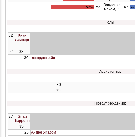
Владение
53%
53
47
47
мячом, %
Голы:
32
Рики
Ламберт
0:1
33'
30
Джордон Айб
Ассистенты:
30
33'
Предупреждения:
27
Энди
Кэрролл
35'
26
Андре Уиздом