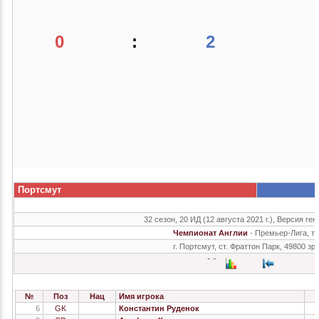
0
:
2
Портсмут
32 сезон, 20 ИД (12 августа 2021 г.), Версия ген
Чемпионат Англии
- Премьер-Лига, т
г. Портсмут, ст. Фраттон Парк, 49800 зр
№
Поз
Нац
Имя игрока
6
GK
Константин Руденок
2