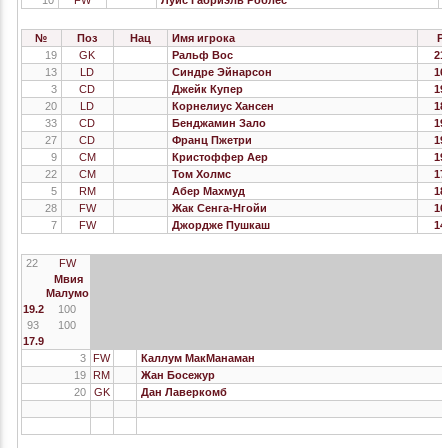
10
FW
Луис Габриэль Роблес
№
Поз
Нац
Имя игрока
Р
19
GK
Ральф Вос
21
13
LD
Синдре Эйнарсон
16
3
CD
Джейк Купер
19
20
LD
Корнелиус Хансен
18
33
CD
Бенджамин Зало
19
27
CD
Франц Пжетри
19
9
CM
Кристоффер Аер
19
22
CM
Том Холмс
17
5
RM
Абер Махмуд
18
28
FW
Жак Сенга-Нгойи
16
7
FW
Джордже Пушкаш
14
22
FW
Мвия
Малумо
19.2
100
93
100
17.9
3
FW
Каллум МакМанаман
19
RM
Жан Босежур
20
GK
Дан Лаверкомб