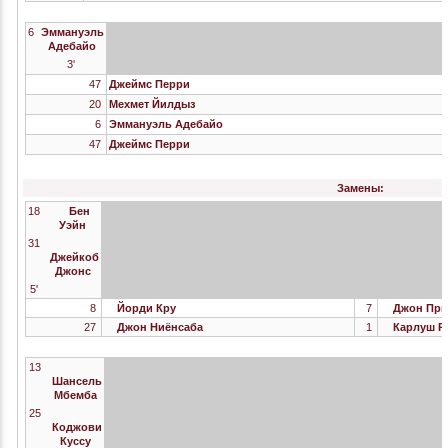
6
Эммануэль
Адебайо
3'
47
Джеймс Перри
20
Мехмет Йилдыз
6
Эммануэль Адебайо
47
Джеймс Перри
Замены:
18
Бен
Уэйн
31
Джейкоб
Джонс
5'
8
Йорди Кру
7
Джон При
27
Джон Ниёнсаба
1
Карлуш Р
13
Шансель
Мбемба
25
Коджови
Куссу