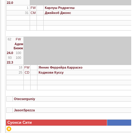
22.0
1
FW
Карлуш Родригеш
31
CM
Джейкоб Джонс
62
FW
Адем
Бююк
24.0
100
93
100
22.3
18
FW
Янник Феррейра Карраско
25
CD
Коджови Куссу
Otecserguniy
JasonSpezza
Суонси Сити