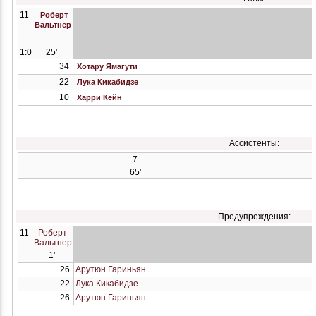
11
Роберт
Вальтнер
1:0
25'
34
Хотару Ямагути
22
Лука Кикабидзе
10
Харри Кейн
Ассистенты:
7
65'
Предупреждения:
11
Роберт
Вальтнер
1'
26
Арутюн Гариньян
22
Лука Кикабидзе
26
Арутюн Гариньян