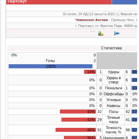
Портсмут
32 сезон, 20 ИД (12 августа 2021 г.), Версия ген
Чемпионат Англии
- Премьер-Лига, т
г. Портсмут, ст. Фраттон Парк, 49800 зр
Статистика:
0%
0
Голы
2
100%
14%
1
Удары
6
86
Удары в
0%
0
6
10
створ
0%
0
Пенальти
1
10
0%
0
Оффсайды
0
0%
0%
0
Угловые
0
0%
0%
0
Навесы
0
0%
43%
32
Пасы
42
57
Точные
41%
29
41
59
пасы
Точность
48%
91
98
52
пасов, %
38%
5
Нарушения
8
62