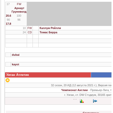
17
FW
Арнаут
Груневелд
20.6
100
90
96
17.8
10
FW
Каллум Рейлли
24
CD
Томас Берра
dubai
kayot
Уиган Атлетик
32 сезон, 20 ИД (12 августа 2021 г.), Версия ген
Чемпионат Англии
- Премьер-Лига, т
г. Уиган, ст. DW Стэдиум, 30165 зрит