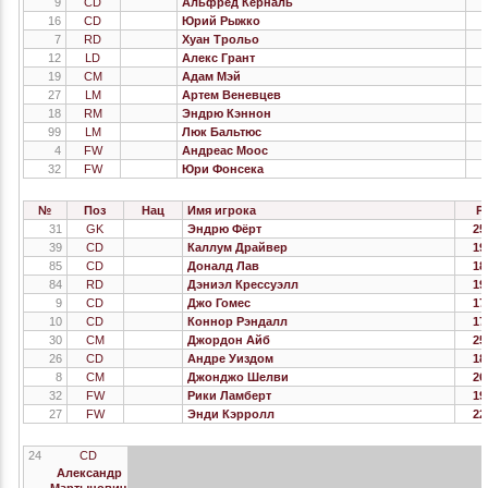
9
CD
Альфред Керналь
2
16
CD
Юрий Рыжко
2
7
RD
Хуан Трольо
2
12
LD
Алекс Грант
2
19
CM
Адам Мэй
2
27
LM
Артем Веневцев
2
18
RM
Эндрю Кэннон
99
LM
Люк Бальтюс
2
4
FW
Андреас Моос
2
32
FW
Юри Фонсека
2
№
Поз
Нац
Имя игрока
Р
31
GK
Эндрю Фёрт
25
39
CD
Каллум Драйвер
19
85
CD
Доналд Лав
18
84
RD
Дэниэл Крессуэлл
19
9
CD
Джо Гомес
17
10
CD
Коннор Рэндалл
17
30
CM
Джордон Айб
25
26
CD
Андре Уиздом
18
8
CM
Джонджо Шелви
26
32
FW
Рики Ламберт
19
27
FW
Энди Кэрролл
22
24
CD
Александр