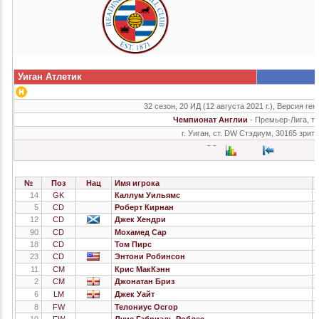
Уиган Атлетик
32 сезон, 20 ИД (12 августа 2021 г.), Версия ген
Чемпионат Англии
- Премьер-Лига, т
г. Уиган, ст. DW Стэдиум, 30165 зрит
№
Поз
Нац
Имя игрока
14
GK
Каллум Уильямс
5
CD
Роберт Кирнан
12
CD
Джек Хендри
90
CD
Мохамед Сар
18
CD
Том Пирс
23
CD
Энтони Робинсон
11
CM
Крис МакКэнн
2
CM
Джонатан Бриз
6
LM
Джек Уайт
8
FW
Телониус Осгор