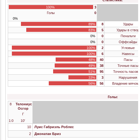
Статистика:
100%
3
Голы
0
0%
89%
8
Удары
83%
5
Удары в створ
0%
0
Пенальти
0%
0
Оффсайды
100%
2
Угловые
100%
6
Навесы
48%
40
Пасы
49%
38
Точные пасы
51%
95
Точность пасов,
33%
3
Нарушения
56%
56
Владение мячом
Голы:
8
Телониус
Осгор
Г
1:0
10'
10
Луис Габриэль Роблес
2
Джонатан Бриз