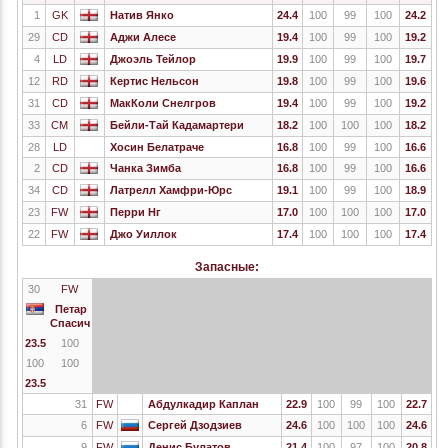
1
GK
Натив Янко
24.4
100
99
100
24.2
29
CD
Аджи Алесе
19.4
100
99
100
19.2
4
LD
Джоэль Тейлор
19.9
100
99
100
19.7
12
RD
Кертис Нельсон
19.8
100
99
100
19.6
31
CD
МакКоли Снелгров
19.4
100
99
100
19.2
33
CM
Бейли-Тай Кадамартери
18.2
100
100
100
18.2
28
LD
Хосин Белатраче
16.8
100
99
100
16.6
2
CD
Чанка Зимба
16.8
100
99
100
16.6
34
CD
Латрелл Хамфри-Юрс
19.1
100
99
100
18.9
23
FW
Перри Нг
17.0
100
100
100
17.0
22
FW
Джо Уиллок
17.4
100
100
100
17.4
Запасные:
30
FW
Петар
Спасич
23.5
100
100
100
23.5
31
FW
Абдулкадир Каплан
22.9
100
99
100
22.7
6
FW
Сергей Дзодзиев
24.6
100
100
100
24.6
9
FW
Денис Булатов
21.4
100
97
100
20.8