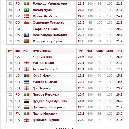
22
RD
Роландо Мандрагора
21.9
100
99
100
21.7
19
CD
Давид Луис
21.3
100
99
100
21.1
80
RM
Франк Якобсен
24.6
100
99
100
24.4
79
CD
Освальдо Гонсалес
23.3
98
100
100
22.9
17
LM
Георгиос Оккас
20.4
100
99
100
20.2
76
FW
Александар Попович
22.7
100
88
100
20.1
75
FW
Флорентину Луиш
23.8
100
91
100
21.7
№
Поз
Нац
Имя игрока
РУ
Физ
Фор
Мор
ТРУ
1
GK
Крис Джонс
26.6
100
99
100
26.3
6
CD
Мэттью Кларк
22.1
100
99
100
21.9
3
CD
Аксель Туанзебе
20.1
100
85
100
17.1
20
LD
Юрий Йову
18.1
100
88
100
15.9
29
CD
Мартин Сеэман
20.4
100
97
100
19.8
5
CD
Дэн Тернер
23.9
100
99
100
23.7
32
RD
Пьерре Регонези
20.4
100
99
100
20.2
4
CD
Дуаджи Хаджмустафа
26.5
100
99
100
26.2
31
CM
Цветомир Валериев
21.9
100
99
100
21.7
30
FW
Паоло Мариани
23.2
100
99
100
23.0
26
FW
Джонатин Куинн
22.0
100
99
100
21.8