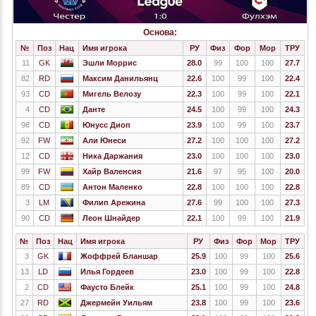
Основа:
№
Поз
Нац
Имя игрока
РУ
Физ
Фор
Мор
ТРУ
11
GK
Эшли Моррис
28.0
99
100
100
27.7
82
RD
Максим Данильянц
22.6
100
99
100
22.4
93
CD
Мигель Велозу
22.3
100
99
100
22.1
4
CD
Данте
24.5
100
99
100
24.3
98
CD
Юнусс Диоп
23.9
100
99
100
23.7
92
FW
Али Юнеси
27.2
100
100
100
27.2
12
CD
Ника Даржания
23.0
100
100
100
23.0
99
FW
Хайр Валенсия
21.6
97
95
100
20.0
89
CD
Антон Маленко
22.8
100
100
100
22.8
3
LM
Филип Арежина
27.6
99
100
100
27.3
90
CD
Леон Шнайдер
22.1
100
99
100
21.9
№
Поз
Нац
Имя игрока
РУ
Физ
Фор
Мор
ТРУ
3
GK
Жоффрей Бланшар
25.9
100
99
100
25.6
13
LD
Илья Гордеев
23.0
100
99
100
22.8
2
CD
Фаусто Блейк
25.1
100
99
100
24.8
27
RD
Джермейн Уильям
23.8
100
99
100
23.6