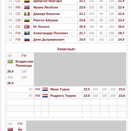
23
CD
Джерсон Вергара
22.1
100
99
100
21.9
80
RM
Франк Якобсен
23.6
100
99
100
23.4
10
CD
Давиде Бираски
23.1
100
99
100
22.9
99
CM
Рангел Абушев
23.6
100
99
100
23.4
24
CD
Нг Нонато
26.9
100
99
100
26.6
76
FW
Александар Попович
21.7
100
91
100
19.7
12
FW
Деян Дьерманович
24.9
100
100
100
24.9
Запасные:
86
FW
Владислав
Паливода
26.4
100
100
100
26.4
83
RM
Фран Тудор
23.5
100
100
100
23.5
97
RM
Родриго Торрес
23.6
100
100
100
23.6
14
FW
Йо