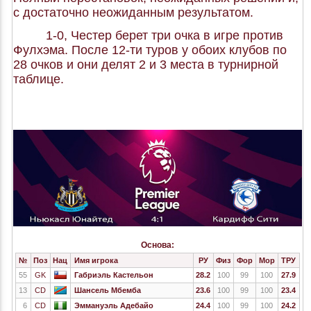
с достаточно неожиданным результатом.
1-0, Честер берет три очка в игре против
Фулхэма. После 12-ти туров у обоих клубов по
28 очков и они делят 2 и 3 места в турнирной
таблице.
Основа:
№
Поз
Нац
Имя игрока
РУ
Физ
Фор
Мор
ТРУ
55
GK
Габриэль Кастельон
28.2
100
99
100
27.9
13
CD
Шансель Мбемба
23.6
100
99
100
23.4
6
CD
Эммануэль Адебайо
24.4
100
99
100
24.2