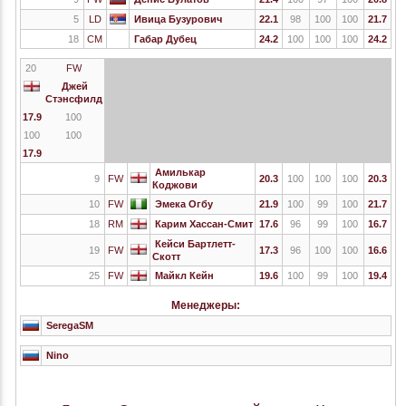
5
LD
Ивица Бузурович
22.1
98
100
100
21.7
18
CM
Габар Дубец
24.2
100
100
100
24.2
20
FW
Джей
Стэнсфилд
17.9
100
100
100
17.9
Амилькар
9
FW
20.3
100
100
100
20.3
Коджови
10
FW
Эмека Огбу
21.9
100
99
100
21.7
18
RM
Карим Хассан-Смит
17.6
96
99
100
16.7
Кейси Бартлетт-
19
FW
17.3
96
100
100
16.6
Скотт
25
FW
Майкл Кейн
19.6
100
99
100
19.4
Менеджеры:
SeregaSM
Nino