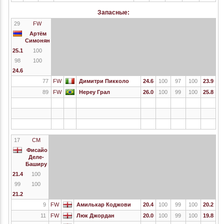
Запасные:
29
FW
Артём
Симонян
25.1
100
98
100
24.6
77
FW
Димитри Пикколо
24.6
100
97
100
23.9
89
FW
Нереу Грал
26.0
100
99
100
25.8
17
CM
Фисайо
Деле-
Баширу
21.4
100
99
100
21.2
9
FW
Амилькар Коджови
20.4
100
99
100
20.2
11
FW
Люк Джордан
20.0
100
99
100
19.8