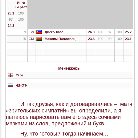
Инге
Бергет
25.1
100
97
100
24.3
9
FW
Диего Хаас
26.0
100
97
100
25.2
15
CM
Максим Павловец
23.3
100
99
100
23.1
Менеджеры:
Yzor
-EHOT-
И так друзья, как и договаривались – матч
«зрительских симпатий» вы определили, а я
пытаюсь нарисовать вам его здесь сочными
мазками из слов, предложений и букв.
Ну, что готовы? Тогда начинаем…