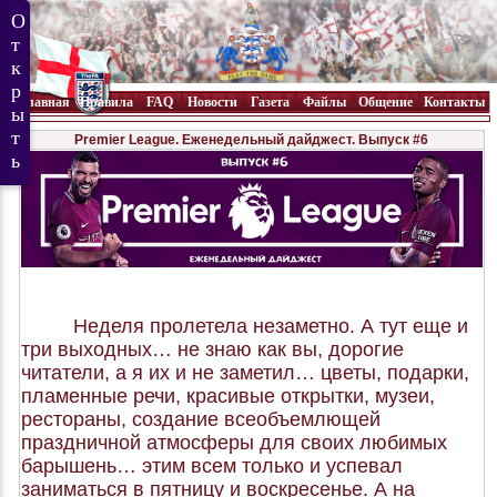
Главная
Правила
FAQ
Новости
Газета
Файлы
Общение
Контакты
Premier League. Еженедельный дайджест. Выпуск #6
Неделя пролетела незаметно. А тут еще и
три выходных… не знаю как вы, дорогие
читатели, а я их и не заметил… цветы, подарки,
пламенные речи, красивые открытки, музеи,
рестораны, создание всеобъемлющей
праздничной атмосферы для своих любимых
барышень… этим всем только и успевал
заниматься в пятницу и воскресенье. А на