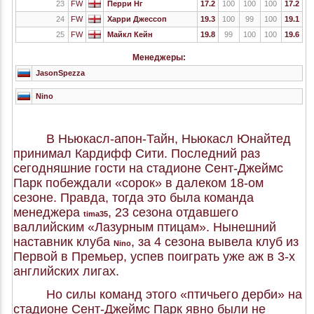
23
FW
Перри Нг
17.2
100
100
100
17.2
24
FW
Харри Джессоп
19.3
100
99
100
19.1
25
FW
Майкл Кейн
19.8
99
100
100
19.6
Менеджеры:
JasonSpezza
Nino
В Ньюкасл-апон-Тайн, Ньюкасл Юнайтед
принимал Кардифф Сити. Последний раз
сегодняшние гости на стадионе Сент-Джеймс
Парк побеждали «сорок» в далеком 18-ом
сезоне. Правда, тогда это была команда
менеджера
, 23 сезона отдавшего
tima35
валлийским «Лазурным птицам». Нынешний
наставник клуба
, за 4 сезона вывела клуб из
Nino
Первой в Премьер, успев поиграть уже аж в 3-х
английских лигах.
Но силы команд этого «птичьего дерби» на
стадионе Сент-Джеймс Парк явно были не