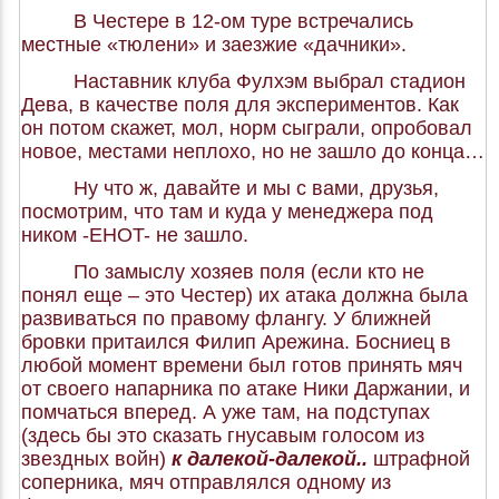
В Честере в 12-ом туре встречались
местные «тюлени» и заезжие «дачники».
Наставник клуба Фулхэм выбрал стадион
Дева, в качестве поля для экспериментов. Как
он потом скажет, мол, норм сыграли, опробовал
новое, местами неплохо, но не зашло до конца…
Ну что ж, давайте и мы с вами, друзья,
посмотрим, что там и куда у менеджера под
ником -EHOT- не зашло.
По замыслу хозяев поля (если кто не
понял еще – это Честер) их атака должна была
развиваться по правому флангу. У ближней
бровки притаился Филип Арежина. Босниец в
любой момент времени был готов принять мяч
от своего напарника по атаке Ники Даржании, и
помчаться вперед. А уже там, на подступах
(здесь бы это сказать гнусавым голосом из
звездных войн)
к далекой-далекой..
штрафной
соперника, мяч отправлялся одному из