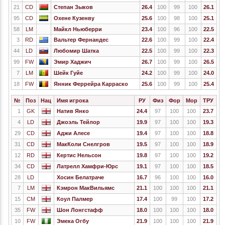
21
CD
Степан Зыков
26.4
100
99
100
26.1
95
CD
Охене Кузенву
25.6
100
98
100
25.1
58
LM
Майкл Ньюберри
23.4
100
96
100
22.5
3
RD
Вальтер Фернандес
22.6
100
99
100
22.4
44
LD
Любомир Шатка
22.5
100
99
100
22.3
99
FW
Эмир Хаджич
26.7
100
99
100
26.5
7
LM
Шейк Гуйе
24.2
100
99
100
24.0
18
FW
Янник Феррейра Карраско
25.6
100
99
100
25.4
№
Поз
Нац
Имя игрока
РУ
Физ
Фор
Мор
ТРУ
1
GK
Натив Янко
24.4
97
100
100
23.7
4
LD
Джоэль Тейлор
19.9
97
100
100
19.3
29
CD
Аджи Алесе
19.4
97
100
100
18.8
31
CD
МакКоли Снелгров
19.5
97
100
100
18.9
12
RD
Кертис Нельсон
19.8
97
100
100
19.2
34
CD
Латрелл Хамфри-Юрс
19.1
97
100
100
18.5
28
LD
Хосин Белатраче
16.7
96
100
100
16.0
7
LM
Кэмрон МакВильямс
21.1
100
100
100
21.1
15
CM
Коул Палмер
17.4
100
99
100
17.2
35
FW
Шон Лонгстафф
18.0
100
100
100
18.0
10
FW
Эмека Огбу
21.9
100
100
100
21.9