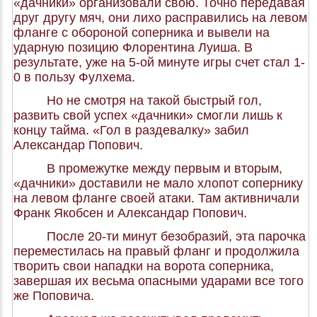
«дачники» организовали свою. Точно передавая
друг другу мяч, они лихо расправились на левом
фланге с обороной соперника и вывели на
ударную позицию Флорентина Луиша. В
результате, уже на 5-ой минуте игры счет стал 1-
0 в пользу Фулхема.
Но не смотря на такой быстрый гол,
развить свой успех «дачники» смогли лишь к
концу тайма. «Гол в раздевалку» забил
Александар Попович.
В промежутке между первым и вторым,
«дачники» доставили не мало хлопот сопернику
на левом фланге своей атаки. Там активничали
Франк Якобсен и Александар Попович.
После 20-ти минут безобразий, эта парочка
переместилась на правый фланг и продолжила
творить свои нападки на ворота соперника,
завершая их весьма опасными ударами все того
же Поповича.