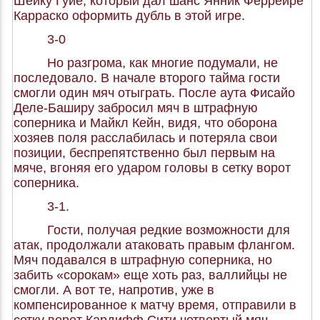
Шейку Гуйе, который дал шанс Янник Феррейре
Карраско оформить дубль в этой игре.
3-0
Но разгрома, как многие подумали, не
последовало. В начале второго тайма гости
смогли один мяч отыграть. После аута Фисайо
Деле-Баширу забросил мяч в штрафную
соперника и Майкл Кейн, видя, что оборона
хозяев поля расслабилась и потеряла свои
позиции, беспрепятственно был первым на
мяче, вгоняя его ударом головы в сетку ворот
соперника.
3-1.
Гости, получая редкие возможности для
атак, продолжали атаковать правым флангом.
Мяч подавался в штрафную соперника, но
забить «сорокам» еще хоть раз, валлийцы не
смогли. А вот те, напротив, уже в
компенсированное к матчу время, отправили в
сетку ворот Кардифф Сити четвертый мяч.