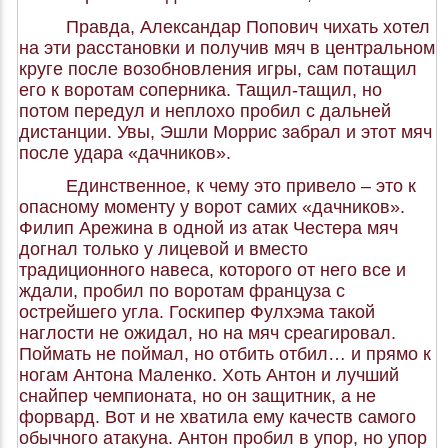
Правда, Александар Попович чихать хотел
на эти расстановки и получив мяч в центральном
круге после возобновления игры, сам потащил
его к воротам соперника. Тащил-тащил, но
потом передул и неплохо пробил с дальней
дистанции. Увы, Эшли Моррис забрал и этот мяч
после удара «дачников».
Единственное, к чему это привело – это к
опасному моменту у ворот самих «дачников».
Филип Арежина в одной из атак Честера мяч
догнал только у лицевой и вместо
традиционного навеса, которого от него все и
ждали, пробил по воротам француза с
острейшего угла. Госкипер Фулхэма такой
наглости не ожидал, но на мяч среагировал.
Поймать не поймал, но отбить отбил… и прямо к
ногам Антона Маленко. Хоть Антон и лучший
снайпер чемпионата, но он защитник, а не
форвард. Вот и не хватила ему качеств самого
обычного атакуна. Антон пробил в упор, но упор