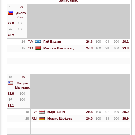
Запасные:
9
FW
Диего
Хаас
27.0
100
97
100
26.2
16
FW
Гай Бадаш
26.6
100
98
100
26.1
15
CM
Максим Павловец
24.3
100
98
100
23.8
18
FW
Патрик
Маллинс
21.8
100
97
100
21.1
16
FW
Марк Хелм
20.6
100
97
100
20.0
28
RM
Морис Шрёдер
20.3
100
93
100
18.9