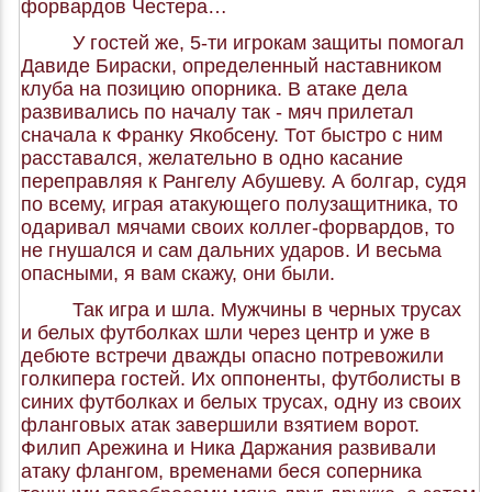
форвардов Честера…
У гостей же, 5-ти игрокам защиты помогал
Давиде Бираски, определенный наставником
клуба на позицию опорника. В атаке дела
развивались по началу так - мяч прилетал
сначала к Франку Якобсену. Тот быстро с ним
расставался, желательно в одно касание
переправляя к Рангелу Абушеву. А болгар, судя
по всему, играя атакующего полузащитника, то
одаривал мячами своих коллег-форвардов, то
не гнушался и сам дальних ударов. И весьма
опасными, я вам скажу, они были.
Так игра и шла. Мужчины в черных трусах
и белых футболках шли через центр и уже в
дебюте встречи дважды опасно потревожили
голкипера гостей. Их оппоненты, футболисты в
синих футболках и белых трусах, одну из своих
фланговых атак завершили взятием ворот.
Филип Арежина и Ника Даржания развивали
атаку флангом, временами беся соперника