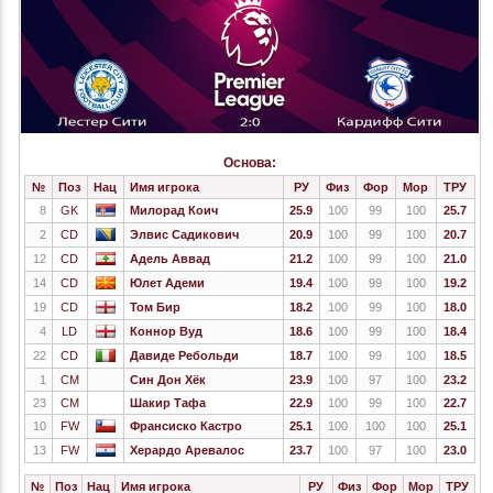
Основа:
№
Поз
Нац
Имя игрока
РУ
Физ
Фор
Мор
ТРУ
8
GK
Милорад Коич
25.9
100
99
100
25.7
2
CD
Элвис Садикович
20.9
100
99
100
20.7
12
CD
Адель Аввад
21.2
100
99
100
21.0
14
CD
Юлет Адеми
19.4
100
99
100
19.2
19
CD
Том Бир
18.2
100
99
100
18.0
4
LD
Коннор Вуд
18.6
100
99
100
18.4
22
CD
Давиде Ребольди
18.7
100
99
100
18.5
1
CM
Син Дон Хёк
23.9
100
97
100
23.2
23
CM
Шакир Тафа
22.9
100
99
100
22.7
10
FW
Франсиско Кастро
25.1
100
100
100
25.1
13
FW
Херардо Аревалос
23.7
100
97
100
23.0
№
Поз
Нац
Имя игрока
РУ
Физ
Фор
Мор
ТРУ