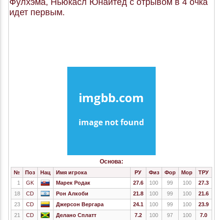
Фулхэма, Ньюкасл Юнайтед с отрывом в 4 очка
идет первым.
Основа:
№
Поз
Нац
Имя игрока
РУ
Физ
Фор
Мор
ТРУ
1
GK
Марек Родак
27.6
100
99
100
27.3
18
CD
Рон Алкоби
21.8
100
99
100
21.6
23
CD
Джерсон Вергара
24.1
100
99
100
23.9
21
CD
Делано Сплатт
7.2
100
97
100
7.0