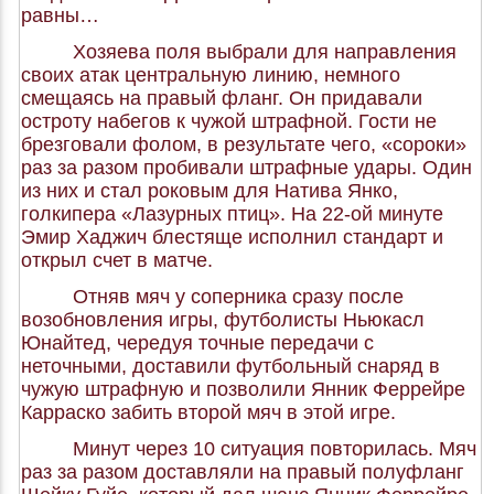
равны…
Хозяева поля выбрали для направления
своих атак центральную линию, немного
смещаясь на правый фланг. Он придавали
остроту набегов к чужой штрафной. Гости не
брезговали фолом, в результате чего, «сороки»
раз за разом пробивали штрафные удары. Один
из них и стал роковым для Натива Янко,
голкипера «Лазурных птиц». На 22-ой минуте
Эмир Хаджич блестяще исполнил стандарт и
открыл счет в матче.
Отняв мяч у соперника сразу после
возобновления игры, футболисты Ньюкасл
Юнайтед, чередуя точные передачи с
неточными, доставили футбольный снаряд в
чужую штрафную и позволили Янник Феррейре
Карраско забить второй мяч в этой игре.
Минут через 10 ситуация повторилась. Мяч
раз за разом доставляли на правый полуфланг