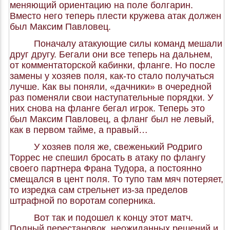
меняющий ориентацию на поле болгарин.
Вместо него теперь плести кружева атак должен
был Максим Павловец.
Поначалу атакующие силы команд мешали
друг другу. Бегали они все теперь на дальнем,
от комментаторской кабинки, фланге. Но после
замены у хозяев поля, как-то стало получаться
лучше. Как вы поняли, «дачники» в очередной
раз поменяли свои наступательные порядки. У
них снова на фланге бегал игрок. Теперь это
был Максим Павловец, а фланг был не левый,
как в первом тайме, а правый…
У хозяев поля же, свеженький Родриго
Торрес не спешил бросать в атаку по флангу
своего партнера Франа Тудора, а постоянно
смещался в цент поля. То тупо там мяч потеряет,
то изредка сам стрельнет из-за пределов
штрафной по воротам соперника.
Вот так и подошел к концу этот матч.
Полный перестановок, неожиданных решений и,