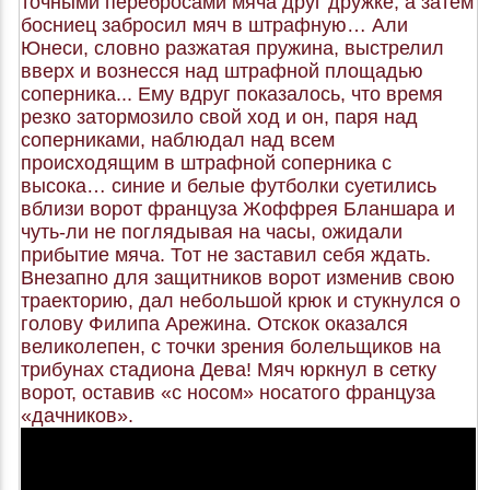
точными перебросами мяча друг дружке, а затем
босниец забросил мяч в штрафную… Али
Юнеси, словно разжатая пружина, выстрелил
вверх и вознесся над штрафной площадью
соперника... Ему вдруг показалось, что время
резко затормозило свой ход и он, паря над
соперниками, наблюдал над всем
происходящим в штрафной соперника с
высока… синие и белые футболки суетились
вблизи ворот француза Жоффрея Бланшара и
чуть-ли не поглядывая на часы, ожидали
прибытие мяча. Тот не заставил себя ждать.
Внезапно для защитников ворот изменив свою
траекторию, дал небольшой крюк и стукнулся о
голову Филипа Арежина. Отскок оказался
великолепен, с точки зрения болельщиков на
трибунах стадиона Дева! Мяч юркнул в сетку
ворот, оставив «с носом» носатого француза
«дачников».