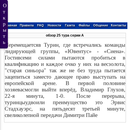
Главная
Правила
FAQ
Новости
Газета
Файлы
Общение
Контакты
обзор 25 тура серии А
Перемещаетсяв Турин, где встречались команды
лидирующей группы, «Ювентус» - «Сиена».
Гостивсеми силами пытаются пробиться в
квалификацию и каждое очко у них на весзолота,
"старая синьора" так же не без труда пытается
зацепиться заместо дающее право выступать на
европейской арене. В первой половине
хозяевасмогли выйти вперёд, Владимир Глухов,
22-я минута, 1-0. После перерыва,
туринцыудвоили преимущество это Эрвис
Стадхауэрс, на пятьдесят третьей минуте,
свеликолепной передачи Димитри Пайе