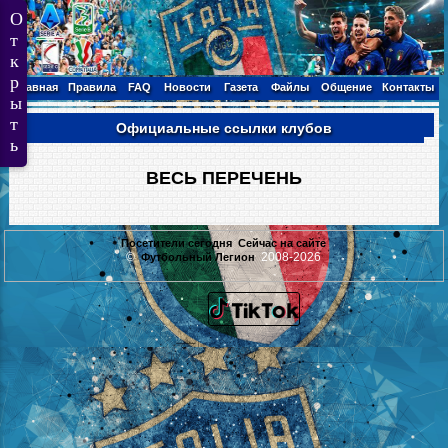
Главная
Правила
FAQ
Новости
Газета
Файлы
Общение
Контакты
Официальные ссылки клубов
ВЕСЬ ПЕРЕЧЕНЬ
Посетители сегодня
Сейчас на сайте
©
2008-2026
Футбольный Легион