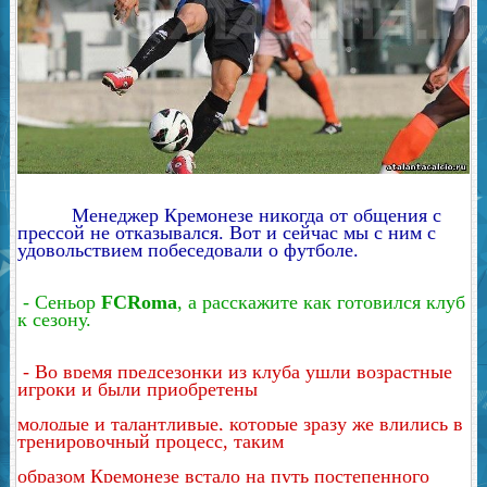
Менеджер Кремонезе никогда от общения с
прессой не отказывался. Вот и сейчас мы с ним с
удовольствием побеседовали о футболе.
- Сеньор
FCRoma
, а расскажите как готовился клуб
к сезону.
-
Во время предсезонки из клуба ушли возрастные
игроки и были приобретены
молодые и талантливые, которые зразу же влились в
тренировочный процесс, таким
образом Кремонезе встало на путь постепенного