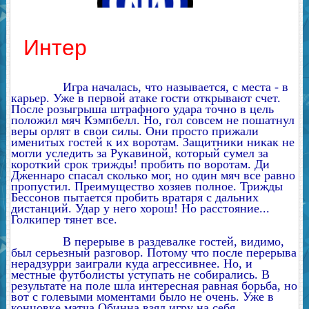
Интер
Игра началась, что называется, с места - в
карьер. Уже в первой атаке гости открывают счет.
После розыгрыша штрафного удара точно в цель
положил мяч Кэмпбелл. Но, гол совсем не пошатнул
веры орлят в свои силы. Они просто прижали
именитых гостей к их воротам. Защитники никак не
могли уследить за Рукавиной, который сумел за
короткий срок трижды! пробить по воротам. Ди
Дженнаро спасал сколько мог, но один мяч все равно
пропустил. Преимущество хозяев полное. Трижды
Бессонов пытается пробить вратаря с дальних
дистанций. Удар у него хорош! Но расстояние...
Голкипер тянет все.
В перерыве в раздевалке гостей, видимо,
был серьезный разговор. Потому что после перерыва
нерадзурри заиграли куда агрессивнее. Но, и
местные футболисты уступать не собирались. В
результате на поле шла интересная равная борьба, но
вот с голевыми моментами было не очень. Уже в
концовке матча Обинна взял игру на себя.