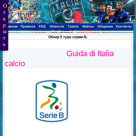
Главная
Правила
FAQ
Новости
Газета
Файлы
Общение
Контакты
Обзор 5 тура серии В.
Guida di Italia
calcio