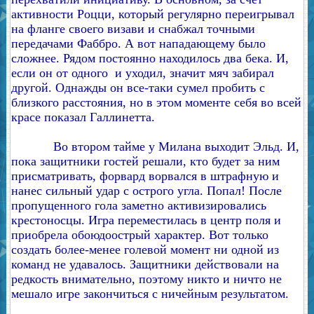
активности Роцци, который регулярно переигрывал
на фланге своего визави и снабжал точными
передачами Фаббро. А вот нападающему было
сложнее. Рядом постоянно находилось два бека. И,
если он от одного и уходил, значит мяч забирал
другой. Однажды он все-таки сумел пробить с
близкого расстояния, но в этом моменте себя во всей
красе показал Галлинетта.
Во втором тайме у Милана выходит Эльд. И,
пока защитники гостей решали, кто будет за ним
присматривать, форвард ворвался в штрафную и
нанес сильный удар с острого угла. Попал! После
пропущенного гола заметно активизировались
крестоносцы. Игра переместилась в центр поля и
приобрела обоюдоострый характер. Вот только
создать более-менее голевой момент ни одной из
команд не удавалось. Защитники действовали на
редкость внимательно, поэтому никто и ничто не
мешало игре закончиться с ничейным результатом.