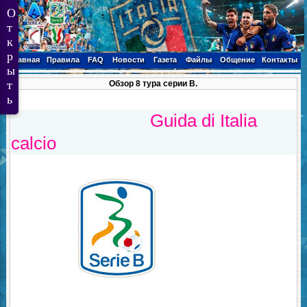
Главная
Правила
FAQ
Новости
Газета
Файлы
Общение
Контакты
Обзор 8 тура серии В.
Guida di Italia
calcio