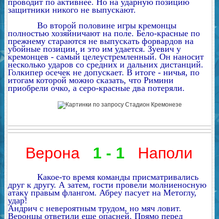
проводит по активнее. Но на ударную позицию
защитники никого не выпускают.
Во второй половине игры кремонцы
полностью хозяйничают на поле. Бело-красные по
прежнему стараются не выпускать форвардов на
убойные позиции, и это им удается. Зуевич у
кремонцев - самый целеустремленный. Он наносит
несколько ударов со средних и дальних дистанций.
Голкипер осечек не допускает. В итоге - ничья, по
итогам которой можно сказать, что Римини
приобрели очко, а серо-красные два потеряли.
Верона
1 - 1
Наполи
Какое-то время команды присматривались
друг к другу. А затем, гости провели молниеносную
атаку правым флангом. Абреу пасует на Метоглу,
удар!
Андрич с невероятным трудом, но мяч ловит.
Веронцы ответили еще опасней. Прямо перед