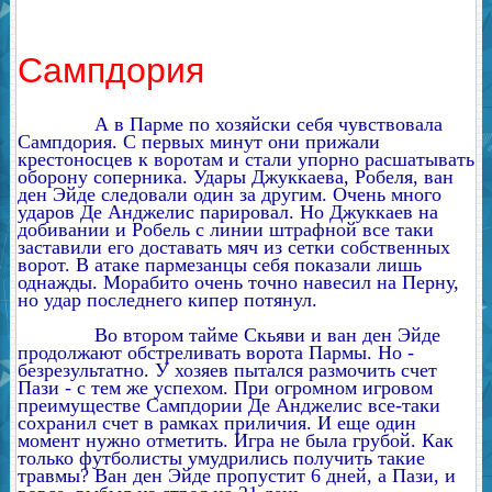
Сампдория
А в Парме по хозяйски себя чувствовала
Сампдория. С первых минут они прижали
крестоносцев к воротам и стали упорно расшатывать
оборону соперника. Удары Джуккаева, Робеля, ван
ден Эйде следовали один за другим. Очень много
ударов Де Анджелис парировал. Но Джуккаев на
добивании и Робель с линии штрафной все таки
заставили его доставать мяч из сетки собственных
ворот. В атаке пармезанцы себя показали лишь
однажды. Морабито очень точно навесил на Перну,
но удар последнего кипер потянул.
Во втором тайме Скьяви и ван ден Эйде
продолжают обстреливать ворота Пармы. Но -
безрезультатно. У хозяев пытался размочить счет
Пази - с тем же успехом. При огромном игровом
преимуществе Сампдории Де Анджелис все-таки
сохранил счет в рамках приличия. И еще один
момент нужно отметить. Игра не была грубой. Как
только футболисты умудрились получить такие
травмы? Ван ден Эйде пропустит 6 дней, а Пази, и