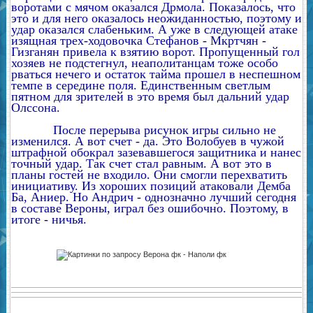
воротами с мячом оказался Дрмола. Показалось, что
это и для него оказалось неожиданностью, поэтому и
удар оказался слабеньким. А уже в следующей атаке
изящная трех-ходовочка Стефанов - Мкртчян -
Гизганян привела к взятию ворот. Пропущенный гол
хозяев не подстегнул, неаполитанцам тоже особо
рваться нечего и остаток тайма прошел в неспешном
темпе в середине поля. Единственным светлым
пятном для зрителей в это время был дальний удар
Олссона.
После перерыва рисунок игры сильно не
изменился. А вот счет - да. Это Волобуев в чужой
штрафной обокрал зазевавшегося защитника и нанес
точный удар. Так счет стал равным. А вот это в
планы гостей не входило. Они смогли перехватить
инициативу. Из хороших позиций атаковали Демба
Ба, Аниер. Но Андрич - однозначно лучший сегодня
в составе Вероны, играл без ошибочно. Поэтому, в
итоге - ничья.