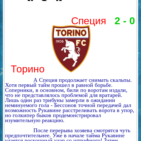
Специя
2 - 0
Торино
А Специя продолжает снимать скальпы.
Хотя первый тайм прошел в равной борьбе.
Соперники, в основном, били по воротам издали,
что не представлялось проблемой для вратарей.
Лишь один раз трибуны замерли в ожидании
неминуемого гола - Бессонов точной передачей дал
возможность Рукавине расстреливать ворота в упор,
но голкипер быков продемонстрировал
изумительную реакцию.
После перерыва хозяева смотрятся чуть
предпочтительнее. Уже в начале тайма Рукавине
удается роскошный удар со штрафного! Затем