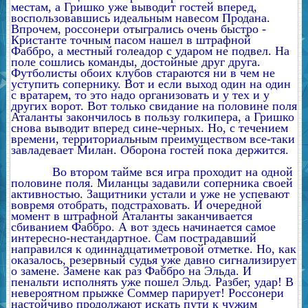
местам, а Гришко уже выводит гостей вперед,
воспользовавшись идеальным навесом Продана.
Впрочем, россонери отыгрались очень быстро -
Кристанте точным пасом нашел в штрафной
Фаббро, а местный голеадор с ударом не подвел. На
поле сошлись команды, достойные друг друга.
Футболисты обоих клубов стараются ни в чем не
уступить сопернику. Вот и если выход один на один
с вратарем, то это надо организовать и у тех и у
других ворот. Вот только свидание на половине поля
Аталанты закончилось в пользу голкипера, а Гришко
снова выводит вперед сине-черных. Но, с течением
времени, территориальным преимуществом все-таки
завладевает Милан. Оборона гостей пока держится.
Во втором тайме вся игра проходит на одной
половине поля. Миланцы задавили соперника своей
активностью. Защитники устали и уже не успевают
вовремя отобрать, подстраховать. И очередной
момент в штрафной Аталанты заканчивается
сбиванием Фаббро. А вот здесь начинается самое
интересно-нестандартное. Сам пострадавший
направился к одиннадцатиметровой отметке. Но, как
оказалось, резервный судья уже давно сигнализирует
о замене. Замене как раз Фаббро на Эльда. И
пенальти исполнять уже пошел Эльд. Разбег, удар! В
невероятном прыжке Соммер парирует! Россонери
настойчиво продолжают искать пути к чужим