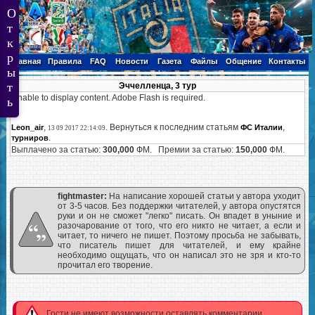
Главная
Правила
FAQ
Новости
Газета
Файлы
Общение
Контакты
Эччелленца, 3 тур
Unable to display content. Adobe Flash is required.
,
. Вернуться к последним статьям
,
Leon_air
ФС Италии
13 09 2017 22:14:09
.
турниров
Выплачено за статью:
300,000
ФМ. Премии за статью:
150,000
ФМ.
fightmaster:
На написание хорошей статьи у автора уходит
от 3-5 часов. Без поддержки читателей, у автора опустятся
руки и он не сможет "легко" писать. Он впадет в уныние и
разочарование от того, что его никто не читает, а если и
читает, то ничего не пишет. Поэтому просьба не забывать,
что писатель пишет для читателей, и ему крайне
необходимо ощущать, что он написал это не зря и кто-то
прочитал его творение.
Гости не имеют возможности оставлять комментарии.