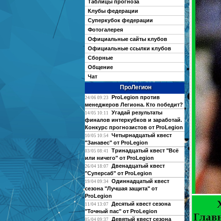
Таблицы прогноза
Клубы федерации
Суперкубок федерации
Фотогалерея
Официальные сайты клубов
Официальные ссылки клубов
Сборные
Общение
Чат
ПроЛегион
ProLegion против
24/06 09:23
менеджеров Легиона. Кто победит?
Угадай результаты
14/05 10:11
финалов интеркубков и заработай.
Конкурс прогнозистов от ProLegion
Четырнадцатый квест
10/05 10:54
"Занавес" от ProLegion
Тринадцатый квест "Всё
03/05 08:41
или ничего" от ProLegion
Двенадцатый квест
26/04 18:07
"Суперсаб" от ProLegion
Одиннадцатый квест
19/04 09:34
сезона "Лучшая защита" от
ProLegion
Десятый квест сезона
11/04 13:07
"Точный пас" от ProLegion
Девятый квест сезона
05/04 09:37