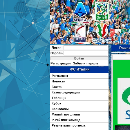
Логин
Главн
Пароль
Регистрация
Забыли пароль
ФС Италии
Регламент
Новости
Газета
Казна федерации
Таблицы
Кубок
Зал славы
Малый зал славы
Р-Рейтинг команд
Результаты прогноза