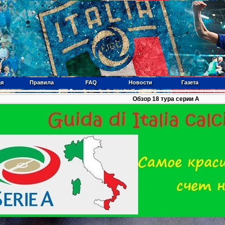
ая
Правила
FAQ
Новости
Газета
Обзор 18 тура серии А