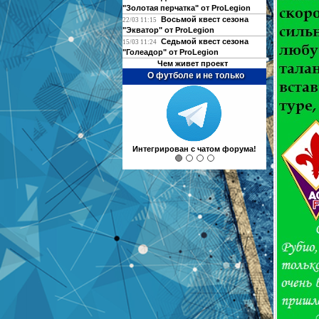
"Золотая перчатка" от ProLegion
Восьмой квест сезона
22/03 11:15
"Экватор" от ProLegion
Седьмой квест сезона
15/03 11:24
"Голеадор" от ProLegion
Чем живет проект
О футболе и не только
Интегрирован с чатом форума!