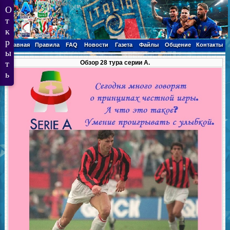
Главная
Правила
FAQ
Новости
Газета
Файлы
Общение
Контакты
Обзор 28 тура серии А.