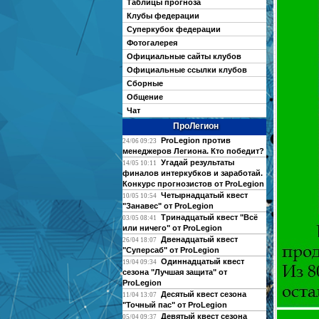
Таблицы прогноза
Клубы федерации
Суперкубок федерации
Фотогалерея
Официальные сайты клубов
Официальные ссылки клубов
Сборные
Общение
Чат
ПроЛегион
ProLegion против
24/06 09:23
менеджеров Легиона. Кто победит?
Угадай результаты
14/05 10:11
финалов интеркубков и заработай.
Конкурс прогнозистов от ProLegion
Четырнадцатый квест
10/05 10:54
"Занавес" от ProLegion
Тринадцатый квест "Всё
03/05 08:41
или ничего" от ProLegion
Двенадцатый квест
26/04 18:07
"Суперсаб" от ProLegion
Одиннадцатый квест
19/04 09:34
сезона "Лучшая защита" от
ProLegion
Десятый квест сезона
11/04 13:07
"Точный пас" от ProLegion
Девятый квест сезона
05/04 09:37