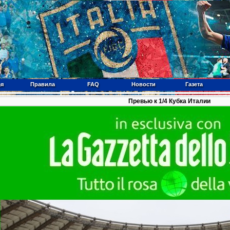
ая
Правила
FAQ
Новости
Газета
Превью к 1/4 Кубка Италии