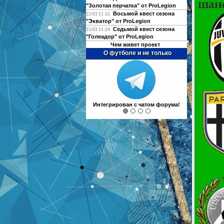
"Золотая перчатка" от ProLegion
Восьмой квест сезона
22/03 11:15
"Экватор" от ProLegion
Седьмой квест сезона
15/03 11:24
"Голеадор" от ProLegion
Чем живет проект
О футболе и не только
Интегрирован с чатом форума!