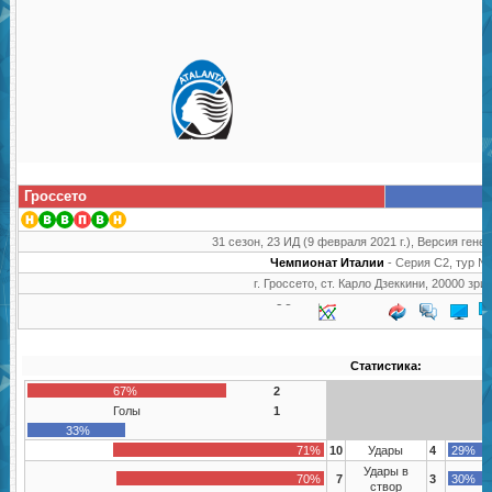
Гроссето
31 сезон, 23 ИД (9 февраля 2021 г.), Версия генер
Чемпионат Италии
- Серия C2, тур №
г. Гроссето, ст. Карло Дзеккини, 20000 зри
Статистика:
67%
2
Голы
1
33%
71%
10
Удары
4
29%
Удары в
70%
7
3
30%
створ