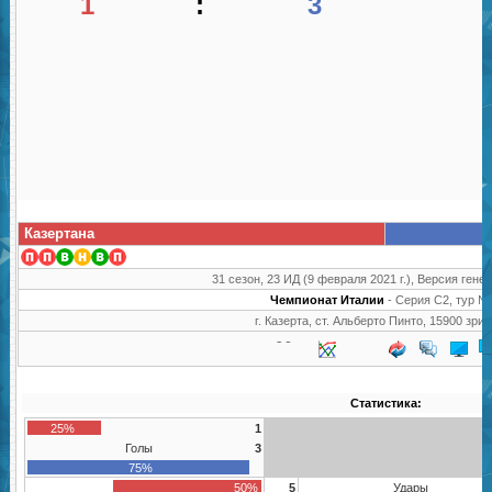
1
:
3
Казертана
31 сезон, 23 ИД (9 февраля 2021 г.), Версия генер
Чемпионат Италии
- Серия C2, тур №
г. Казерта, ст. Альберто Пинто, 15900 зри
Статистика:
25%
1
Голы
3
75%
50%
5
Удары