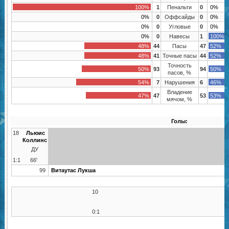
100%
1
Пенальти
0
0%
0%
0
Оффсайды
0
0%
0%
0
Угловые
0
0%
0%
0
Навесы
1
100%
48%
44
Пасы
47
52%
48%
41
Точные пасы
44
52%
Точность
50%
93
94
50%
пасов, %
54%
7
Нарушения
6
46%
Владение
47%
47
53
53%
мячом, %
Голы:
18
Льюис
Коллинс
ДУ
1:1
66'
99
Витаутас Лукша
10
0:1