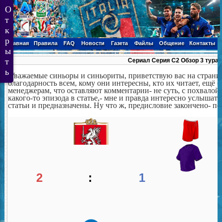
Главная
Правила
FAQ
Новости
Газета
Файлы
Общение
Контакты
Сериал Серия С2 Обзор 3 тура.
Уважаемые синьоры и синьориты, приветствую вас на страни
благодарность всем, кому они интересны, кто их читает, ещё 
менеджерам, что оставляют комментарии- не суть, с похвалой
какого-то эпизода в статье,- мне и правда интересно услышать
статьи и предназначены. Ну что ж, предисловие закончено- пое
2
:
1