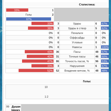
Статистика:
33%
1
Голы
2
67%
33%
3
Удары
6
67%
38%
3
Удары в створ
5
62%
0%
0
Пенальти
0
0%
0%
0
Оффсайды
0
0%
0%
0
Угловые
0
0%
0%
0
Навесы
1
100%
43%
36
Пасы
48
57%
40%
31
Точные пасы
46
60%
47%
86
Точность пасов, %
96
53%
33%
3
Нарушения
6
67%
52%
52
Владение мячом, %
48
48%
Голы:
10
1:2
99
Душан
Цвеич