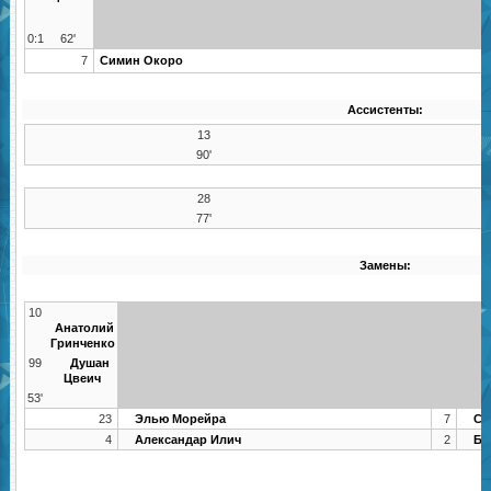
0:1
62'
7
Симин Окоро
Ассистенты:
13
90'
28
77'
Замены:
10
Анатолий
Гринченко
99
Душан
Цвеич
53'
23
Элью Морейра
7
Си
4
Александар Илич
2
Бр