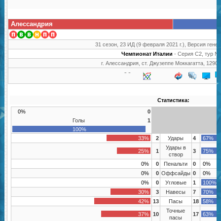
Алессандрия
31 сезон, 23 ИД (9 февраля 2021 г.), Версия генер
Чемпионат Италии
- Серия C2, тур №
г. Алессандрия, ст. Джузеппе Моккагатта, 1290
Статистика:
0%
0
Голы
1
100%
33%
2
Удары
4
67%
Удары в
25%
1
3
75%
створ
0%
0
Пенальти
0
0%
0%
0
Оффсайды
0
0%
0%
0
Угловые
1
100%
30%
3
Навесы
7
70%
42%
13
Пасы
18
58%
Точные
37%
10
17
63%
пасы