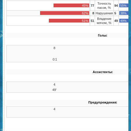
Точность
45%
77
94
55%
пасов, %
62%
8
Нарушения
5
38%
Владение
51%
51
49
49%
мячом, %
Голы:
8
0:1
Ассистенты:
4
49'
Предупреждения:
4