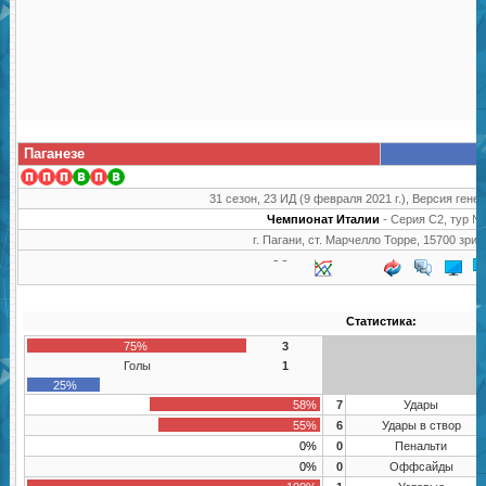
Паганезе
31 сезон, 23 ИД (9 февраля 2021 г.), Версия генер
Чемпионат Италии
- Серия C2, тур №
г. Пагани, ст. Марчелло Торре, 15700 зри
Статистика:
75%
3
Голы
1
25%
58%
7
Удары
55%
6
Удары в створ
0%
0
Пенальти
0%
0
Оффсайды