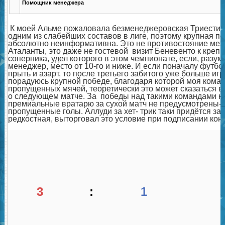
Помощник менеджера
К моей Альме пожаловала безменеджеровская Триестина
одним из слабейших составов в лиге, поэтому крупная по
абсолютно неинформативна. Это не противостояние меж
Аталанты, это даже не гостевой визит Беневенто к крепк
соперника, удел которого в этом чемпионате, если, разум
менеджер, место от 10-го и ниже. И если поначалу фут
прыть и азарт, то после третьего забитого уже больше иг
порадуюсь крупной победе, благодаря которой моя кома
пропущенных мячей, теоретически это может сказаться в 
о следующем матче. За победы над такими командами н
премиальные вратарю за сухой матч не предусмотрены- 
пропущенные голы. Аллуди за хет- трик таки придётся зап
редкостная, выторговал это условие при подписании конт
3
:
1