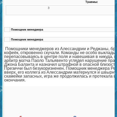
Травмы:
3
Помощник менеджера
Помощник менеджера
Помощники менеджеров из Алессандрии и Реджаны, бро
кофеёк, откровенно скучали. Команды не особо выклады
перепасовываясь в центре поля и навешивая в никуда, ка
арбитр матча Паоло Тальявенто углядел нарушение пра
Джона Баланта и назначил штрафной в опасной близости
Презиччи был безукоризненен. Помощник менеджера Ре
вверх, его коллега из Алессандрии матернулся и швырну
скамейки запасных, игра же продолжилась и протекала в
окончания.