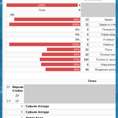
100%
5
Голы
0
0%
93%
13
Удары
100%
11
Удары в ство
0%
0
Пенальти
0%
0
Оффсайды
0%
0
Угловые
100%
6
Навесы
47%
22
Пасы
54%
22
Точные пасы
57%
100
Точность пасов
55%
6
Нарушения
49%
49
Владение мячом
Голы:
22
Марьян
Стойка
ДУ
1:0
16'
5
Суфьян Аллуди
5
Суфьян Аллуди
1
Эрвин Колл