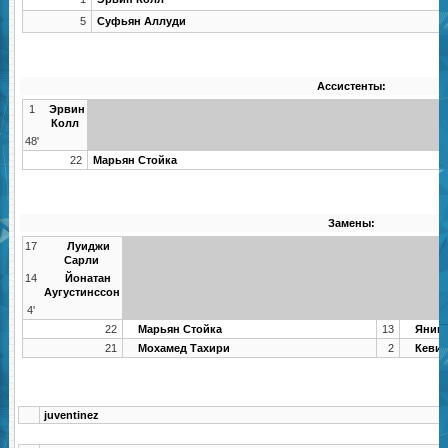
5
Суфьян Аллуди
Ассистенты:
1
Эрвин
Колл
48'
22
Марьян Стойка
Замены:
17
Луиджи
Сарли
14
Йонатан
Аугустинссон
4'
22
Марьян Стойка
13
Яник 
21
Мохамед Тахири
2
Кевин
juventinez