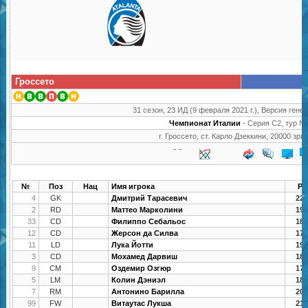
Гроссето
31 сезон, 23 ИД (9 февраля 2021 г.), Версия генер
Чемпионат Италии
- Серия C2, тур №
г. Гроссето, ст. Карло Дзеккини, 20000 зри
№
Поз
Нац
Имя игрока
РУ
4
GK
Дмитрий Тарасевич
22.
2
RD
Маттео Марколини
19.
33
CD
Филиппо Себальос
18.
12
CD
Жерсон да Силва
17.
11
LD
Лука Йотти
19.
3
CD
Мохамед Дарвиш
18.
9
CM
Оздемир Озгюр
17.
5
LM
Колин Дэниэл
18.
7
RM
Антонино Барилла
20.
99
FW
Витаутас Лукша
21.