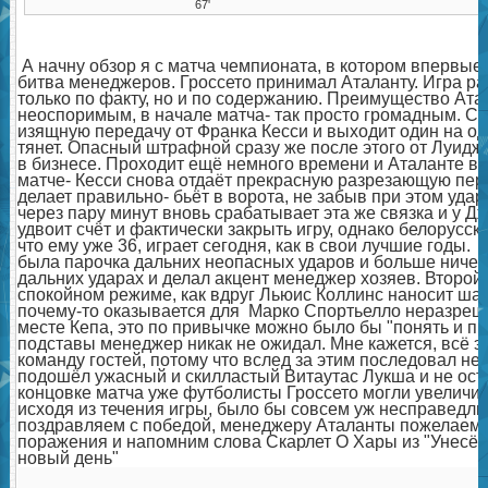
67'
А начну обзор я с матча чемпионата, в котором впервые
битва менеджеров. Гроссето принимал Аталанту. Игра раз
только по факту, но и по содержанию. Преимущество Ат
неоспоримым, в начале матча- так просто громадным. Су
изящную передачу от Франка Кесси и выходит один на од
тянет. Опасный штрафной сразу же после этого от Луидж
в бизнесе. Проходит ещё немного времени и Аталанте всё
матче- Кесси снова отдаёт прекрасную разрезающую пере
делает правильно- бьёт в ворота, не забыв при этом уда
через пару минут вновь срабатывает эта же связка и у 
удвоит счёт и фактически закрыть игру, однако белорусски
что ему уже 36, играет сегодня, как в свои лучшие годы.
была парочка дальних неопасных ударов и больше ничег
дальних ударах и делал акцент менеджер хозяев. Второй
спокойном режиме, как вдруг Льюис Коллинс наносит шаль
почему-то оказывается для Марко Спортьелло неразреши
месте Кепа, это по привычке можно было бы "понять и пр
подставы менеджер никак не ожидал. Мне кажется, всё э
команду гостей, потому что вслед за этим последовал не
подошёл ужасный и скилластый Витаутас Лукша и не ост
концовке матча уже футболисты Гроссето могли увеличив
исходя из течения игры, было бы совсем уж несправедл
поздравляем с победой, менеджеру Аталанты пожелаем н
поражения и напомним слова Скарлет О Хары из "Унесённ
новый день"