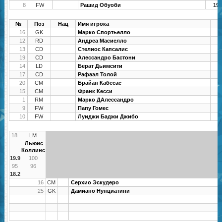
8
FW
Рашид Обуоби
19.
№
Поз
Нац
Имя игрока
16
GK
Марко Спортьелло
2
12
RD
Андреа Масиелло
1
13
CD
Стелиос Капсалис
2
19
CD
Алессандро Бастони
1
14
LD
Берат Дьимсити
1
17
CD
Рафаэл Толой
1
20
CM
Брайан Кабесас
1
15
CM
Франк Кесси
1
1
RM
Марко ДАлессандро
1
9
FW
Папу Гомеc
1
10
FW
Луиджи Баджи Джибо
2
18
LM
Льюис
Коллинс
19.9
100
95
96
18.2
16
CM
Серхио Эскудеро
25
GK
Дамиано Нунциатини