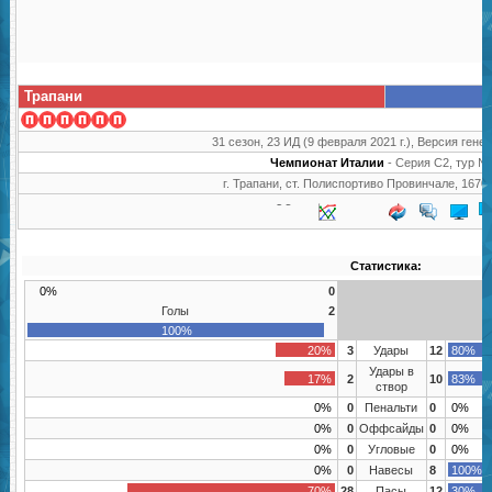
Трапани
31 сезон, 23 ИД (9 февраля 2021 г.), Версия генер
Чемпионат Италии
- Серия C2, тур №
г. Трапани, ст. Полиспортиво Провинчале, 1670
Статистика:
0%
0
Голы
2
100%
20%
3
Удары
12
80%
Удары в
17%
2
10
83%
створ
0%
0
Пенальти
0
0%
0%
0
Оффсайды
0
0%
0%
0
Угловые
0
0%
0%
0
Навесы
8
100%
70%
28
Пасы
12
30%