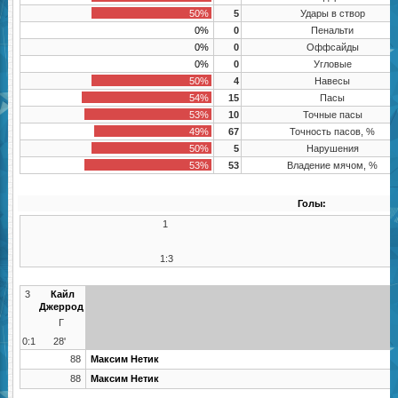
50%
5
Удары в створ
0%
0
Пенальти
0%
0
Оффсайды
0%
0
Угловые
50%
4
Навесы
54%
15
Пасы
53%
10
Точные пасы
49%
67
Точность пасов, %
50%
5
Нарушения
53%
53
Владение мячом, %
Голы:
1
1:3
3
Кайл
Джеррод
Г
0:1
28'
88
Максим Нетик
88
Максим Нетик