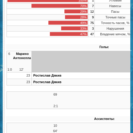
100%
1
Угловые
70%
7
Навесы
29%
12
Пасы
28%
9
Точные пасы
49%
75
Точность пасов, %
33%
3
Нарушения
47%
47
Владение мячом, %
Голы:
6
Марино
Антонелла
1:0
12'
23
Ростислав Дякив
23
Ростислав Дякив
69
2:1
Ассистенты:
10
64'