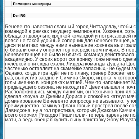
Помощник менеджера
DeniRG
Беневенто навестил славный город Читтаделлу, чтобы сы
командой в рамках текущего чемпионата. Хозяева, хоть 
обладают довольно крепкой командой и потрясающей по
вовсе не такой удобный соперник для беневентинцев, как
десяти матчах между ними нынешние хозяева выиграли 
отбирали очки у оппонентов посредством ничьих. В пер
беневентинцев не было и близко, команда действовала 
академично. У своих ворот сопернику тоже ничего сделать
нулёвкой они сюда ехали. Лидера команды Душана Цвеи
частенько оставляет на скамейке запасных,- не будем забы
Однако, когда игра идёт не по плану, тренер бросает его в
раз, выпустив заодно и Симина Окоро, игрока, у которог
голы именно в концовках матчей. Чем-то напоминает Ма
предыдущего сезона, не находите? Цвеич вышел и почти 
Расположившись между линиями, он технично принял заб
сделал клоуна из Джейми Дориса и спокойно катнул мяч 
доминирование Беневенто вопросов не вызывало, упом
преимущество, замкнув фланнговый прострел после сол
Давидсона, ну а гол престижа, который Джакомо Каччин 
всего огорчил Рикардо Пишителли- теперь парень не пол
матч, а ведь обещал купить сыну приставку Sony Playstati