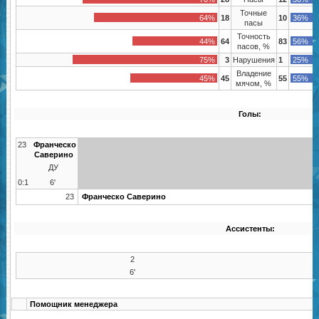
Точные
64%
18
10
36%
пасы
Точность
44%
64
83
56%
пасов, %
75%
3
Нарушения
1
25%
Владение
45%
45
55
55%
мячом, %
Голы:
23
Франческо
Саверино
ДУ
0:1
6'
23
Франческо Саверино
Ассистенты:
2
6'
Помощник менеджера