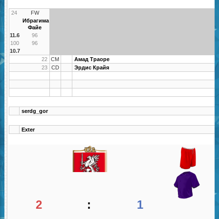
24
FW
Ибрагима
Файе
11.6
96
100
96
10.7
22
CM
Амад Траоре
23
CD
Эрдис Крайя
serdg_gor
Exter
2
:
1