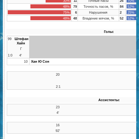
30%
11
Точные пасы
26
70%
48%
79
Точность пасов, %
84
52%
75%
6
Нарушения
2
25%
48%
48
Владение мячом, %
52
52%
Голы:
99
Штефан
Хайн
Г
1:0
4'
10
Хан Ю Сон
20
2:1
Ассистенты:
23
4'
16
92'