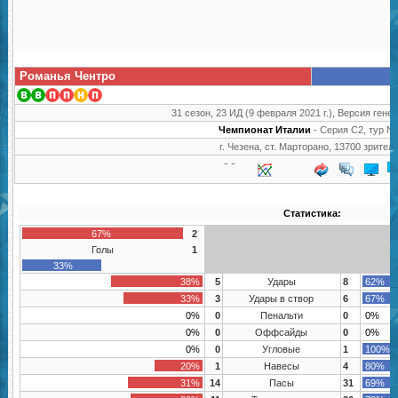
Романья Чентро
31 сезон, 23 ИД (9 февраля 2021 г.), Версия генер
Чемпионат Италии
- Серия C2, тур №
г. Чезена, ст. Марторано, 13700 зрител
Статистика:
67%
2
Голы
1
33%
38%
5
Удары
8
62%
33%
3
Удары в створ
6
67%
0%
0
Пенальти
0
0%
0%
0
Оффсайды
0
0%
0%
0
Угловые
1
100%
20%
1
Навесы
4
80%
31%
14
Пасы
31
69%