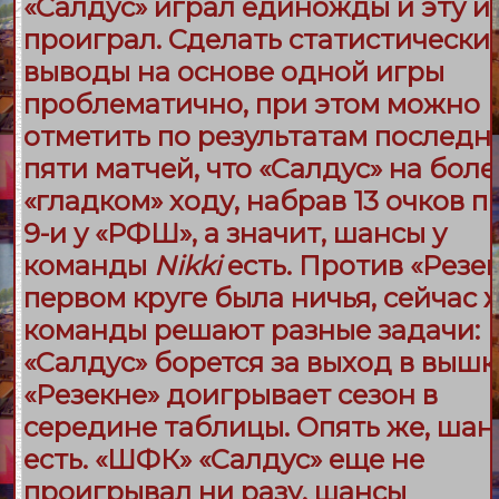
«
Салдус
» играл единожды и эту и
проиграл. Сделать статистически
выводы на основе одной игры
проблематично, при этом можно
отметить по результатам последн
пяти матчей, что «
Салдус
» на боле
«гладком» ходу, набрав 13 очков п
9-и у «
РФШ
», а значит, шансы у
команды
Nikki
есть. Против «
Резе
первом круге была ничья, сейчас 
команды решают разные задачи:
«
Салдус
» борется за выход в вышк
«
Резекне
» доигрывает сезон в
середине таблицы. Опять же, шан
есть. «
ШФК
» «
Салдус
» еще не
проигрывал ни разу, шансы