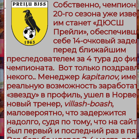
Собственно, чемпион 
20-го сезона уже извес
им станет
«ДЮСШ
Прейли»
, обеспечивш
себе 14-очковый заде
перед ближайшим
преследователем за 4 тура до фи
чемпионата. Вот только поздравл
некого.. Менеджер
kapitanov,
име
реальную возможность заработат
«звезду» в профиль, ушел в Норве
новый тренер,
villash-boash
,
маловероятно, что задержится
надолго, судя по тому, что на сайт
был первый и последний раз в пя