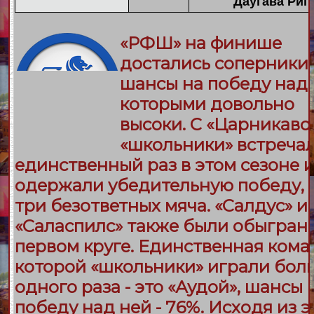
Даугава Риг
«
РФШ
» на финише
достались соперники,
шансы на победу над
которыми довольно
высоки. С «
Царникаво
«
школьники
» встреча
единственный раз в этом сезоне 
одержали убедительную победу, 
три безответных мяча. «
Салдус
» и
«
Саласпилс
» также были обыгран
первом круге. Единственная коман
которой «школьники» играли бол
одного раза - это «
Аудой
», шансы 
победу над ней - 76%. Исходя из э