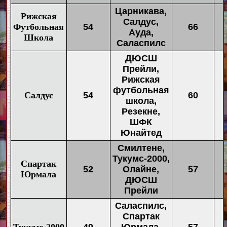
Царникава,
Рижская
Салдус,
Футбольная
54
66
Ауда,
Школа
Саласпилс
ДЮСШ
Прейли,
Рижская
футбольная
Салдус
54
60
школа,
Резекне,
ШФК
Юнайтед
Смилтене,
Тукумс-2000,
Спартак
52
Олайне,
57
Юрмала
ДЮСШ
Прейли
Саласпилс,
Спартак