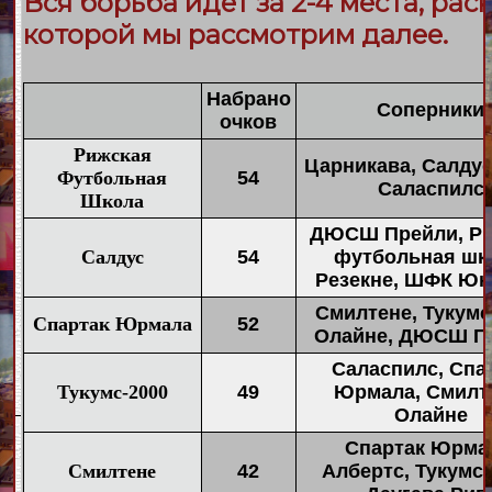
Вся борьба идет за 2-4 места, рас
которой мы рассмотрим далее.
Набрано
Соперники
очков
Рижская
Царникава, Салдус
Футбольная
54
Саласпилс
Школа
ДЮСШ Прейли, Ри
Салдус
54
футбольная шк
Резекне, ШФК Юн
Смилтене, Тукумс
Спартак Юрмала
52
Олайне, ДЮСШ П
Саласпилс, Спа
Тукумс-2000
49
Юрмала, Смилт
Олайне
Спартак Юрма
Смилтене
42
Албертс, Тукумс-