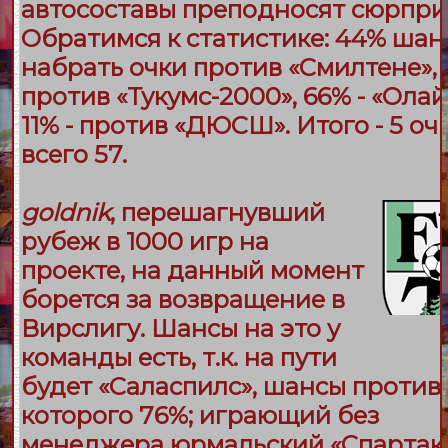
автосоставы преподносят сюрпри
Обратимся к статистике: 44% шан
набрать очки против «
Смилтене
»,
против «
Тукумс-2000
», 66% - «
Олай
11% - против «
ДЮСШ
». Итого - 5 оч
всего 57.
goldnik
, перешагнувший
рубеж в 1000 игр на
проекте, на данный момент
борется за возвращение в
Вирслигу. Шансы на это у
команды есть, т.к. на пути
будет «
Саласпилс
», шансы против
которого 76%; играющий без
менеджера юрмальский «
Спартак