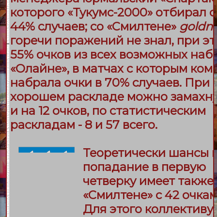
которого «
Тукумс-2000
» отбирал о
44% случаев; со «
Смилтене
»
goldni
горечи поражений не знал, при э
55% очков из всех возможных набр
«
Олайне
», в матчах с которым ко
набрала очки в 70% случаев. При
хорошем раскладе можно замахну
и на 12 очков, по статистическим
раскладам - 8 и 57 всего.
Теоретически шансы 
попадание в первую
четверку имеет также
«
Смилтене
» с 42 очкам
Для этого коллективу