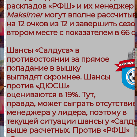
раскладов «
РФШ
» и их менеджер
Maksimer
могут вполне рассчитыв
на 12 очков из 12 и завершить сезо
втором месте с показателем в 66 о
Шансы «
Салдуса
» в
противостоянии за прямое
попадание в вышку
выглядят скромнее. Шансы
против «
ДЮСШ
»
оцениваются в 19%. Тут,
правда, может сыграть отсутствие
менеджера у лидера, поэтому в
текущей ситуации шансы у «
Салду
выше расчетных. Против «
РФШ
»