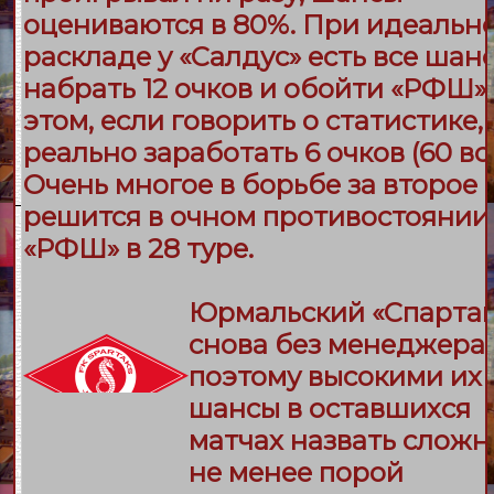
оцениваются в 80%. При идеальн
раскладе у «
Салдус
» есть все шан
набрать 12 очков и обойти «
РФШ
»
этом, если говорить о статистике,
реально заработать 6 очков (60 все
Очень многое в борьбе за второе 
решится в очном противостоянии
«
РФШ
» в 28 туре.
Юрмальский «
Спарта
снова без менеджера,
поэтому высокими их
шансы в оставшихся
матчах назвать сложн
не менее порой