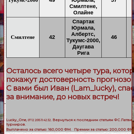
Тукумс-2000
49
Юрмала,
57
Смилтене,
Олайне
Спартак
Юрмала,
Албертс,
Смилтене
42
46
Тукумс-2000,
Даугава
Рига
Осталось всего четыре тура, кото
покажут достоверность прогнозо
С вами был Иван (
I_am_lucky)
, спа
за внимание, до новых встреч!
Lucky_One
,
. Вернуться к последним статьям
ФС Латвии
07 12 2015 11:42:32
турниров
.
Выплачено за статью:
160,000
ФМ. Премии за статью:
200,000
ФМ