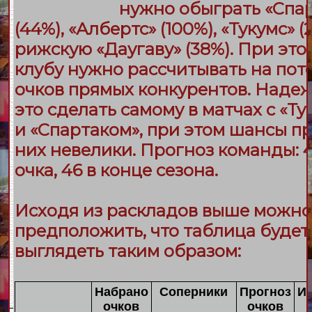
нужно обыграть «
Спа
(44%), «
Албертс
» (100%), «
Тукумс
» (
рижскую «
Даугаву
» (38%). При это
клубу нужно рассчитывать на пот
очков прямых конкурентов. Наде
это сделать самому в матчах с «
Ту
и «
Спартаком
», при этом шансы п
них невелики. Прогноз команды: 
очка, 46 в конце сезона.
Исходя из раскладов выше можно
предположить, что таблица будет
выглядеть таким образом:
Набрано
Соперники
Прогноз
Ит
очков
очков