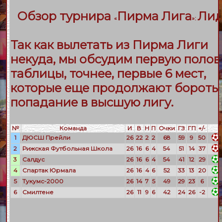
Обзор турнира
Пирма Лига
Ли
«
»:
Так как вылетать из Пирма Лиги
некуда, мы обсудим первую поло
таблицы, точнее, первые 6 мест,
которые еще продолжают боротьс
попадание в высшую лигу.
№
Команда
И
В
Н
П
Очки
ГЗ
ГП
+/-
1
ДЮСШ Прейли
26
22
2
2
68
59
9
50
2
Рижская Футбольная Школа
26
16
6
4
54
51
14
37
3
Салдус
26
16
6
4
54
41
12
29
4
Спартак Юрмала
26
16
4
6
52
33
13
20
5
Тукумс-2000
26
14
7
5
49
29
23
6
6
Смилтене
26
11
9
6
42
24
26
-2