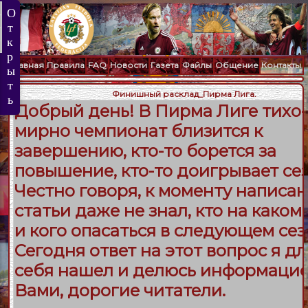
Главная
Правила
FAQ
Новости
Газета
Файлы
Общение
Контакты
Финишный расклад_Пирма Лига.
Добрый день! В Пирма Лиге тихо-
мирно чемпионат близится к
завершению, кто-то борется за
повышение, кто-то доигрывает сез
Честно говоря, к моменту написа
статьи даже не знал, кто на каком
и кого опасаться в следующем сез
Сегодня ответ на этот вопрос я дл
себя нашел и делюсь информацие
Вами, дорогие читатели.