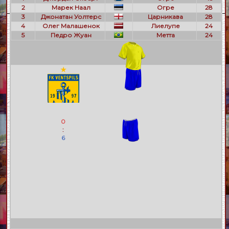
2
Марек Наал
Огре
28
3
Джонатан Уолтерс
Царникава
28
4
Олег Малашенок
Лиелупе
24
5
Педро Жуан
Метта
24
0
:
6