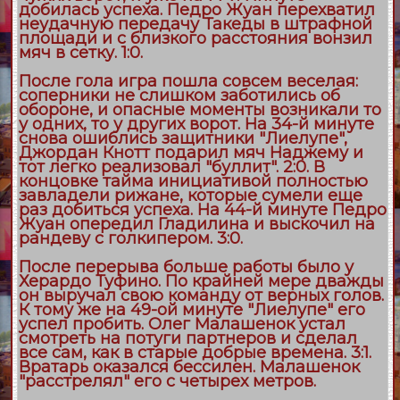
добилась успеха. Педро Жуан перехватил
неудачную передачу Такеды в штрафной
площади и с близкого расстояния вонзил
мяч в сетку. 1:0.
После гола игра пошла совсем веселая:
соперники не слишком заботились об
обороне, и опасные моменты возникали то
у одних, то у других ворот. На 34-й минуте
снова ошиблись защитники "Лиелупе",
Джордан Кнотт подарил мяч Наджему и
тот легко реализовал "буллит". 2:0. В
концовке тайма инициативой полностью
завладели рижане, которые сумели еще
раз добиться успеха. На 44-й минуте Педро
Жуан опередил Гладилина и выскочил на
рандеву с голкипером. 3:0.
После перерыва больше работы было у
Херардо Туфино. По крайней мере дважды
он выручал свою команду от верных голов.
К тому же на 49-ой минуте "Лиелупе" его
успел пробить. Олег Малашенок устал
смотреть на потуги партнеров и сделал
все сам, как в старые добрые времена. 3:1.
Вратарь оказался бессилен. Малашенок
"расстрелял" его с четырех метров.