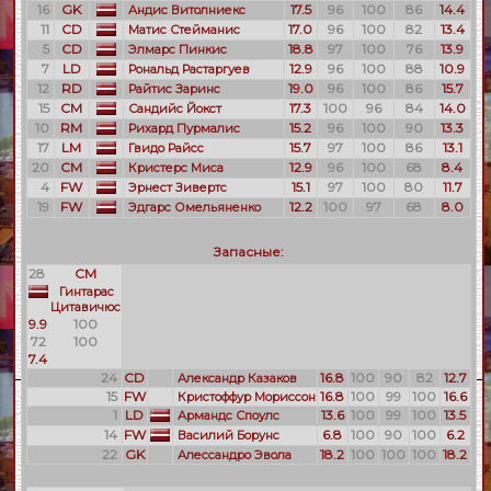
16
GK
17.5
96
100
86
14.4
Андис Витолниекс
11
CD
17.0
96
100
82
13.4
Матис Стейманис
5
CD
18.8
97
100
76
13.9
Элмарс Пинкис
7
LD
12.9
96
100
88
10.9
Рональд Растаргуев
12
RD
19.0
96
100
86
15.7
Райтис Заринс
15
CM
17.3
100
96
84
14.0
Сандийс Йокст
10
RM
15.2
96
100
90
13.3
Рихард Пурмалис
17
LM
15.7
97
100
86
13.1
Гвидо Райсс
20
CM
12.9
96
100
68
8.4
Кристерс Миса
4
FW
15.1
97
100
80
11.7
Эрнест Зивертс
19
FW
12.2
100
97
68
8.0
Эдгарс Омельяненко
Запасные:
28
CM
Гинтарас
Цитавичюс
9.9
100
72
100
7.4
24
CD
16.8
100
90
82
12.7
Александр Казаков
15
FW
16.8
100
99
100
16.6
Кристоффур Мориссон
1
LD
13.6
100
99
100
13.5
Армандс Споулс
14
FW
6.8
100
90
100
6.2
Василий Борунс
22
GK
18.2
100
100
100
18.2
Алессандро Эвола