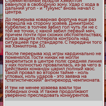
Стремительный Брэдли Хэмилтон
рванулся в свободную зону. Удар с хода в
дальний угол - и "Тукумс" вновь начал с
центра.
До перерыва коварная фортуна еще раз
перешла на сторону хозяев. Димитриос
Курбелис в толчее забил гол чуть ли не с
той же точки, с какой забил первый мяч,
причем почти при схожих обстоятельствах,
когда защита потеряла контроль над
ситуацией при стандарте. С передачи того
же Хэмилтона. 3:0.
После перерыва ход игры кардинально не
поменялся. Гости никак не могли
закрепиться в центре поля: средняя линия
у них полностью провалилась, из-за чего в
действиях команды царил полный хаос.
Такой провал во втором тайме - ноль
угловых, ноль ударов - это заявка на
"статистический" антирекорд чемпионата.
И тем не менее хозяева взяли три
победных очка. И также продолжают
уверенно преследовать конкурентов.