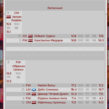
Запасные:
9
CM
Артурс
Бидерс
15.5
100
99
98
15.1
17
CD
12.8
100
93
98
11.8
Робертс Гуденс
2
FW
16.8
100
99
96
16.0
Константин Федоров
3
FW
Ибрахим
Салехи
16.5
100
77
98
12.5
4
FW
17.2
100
65
100
11.2
Майкл Волш
21
LM
18.4
100
91
100
16.7
Дэйл Симмонс
1
GK
10.2
100
77
100
7.9
Давидс Петров-Дукатс
6
FW
7.4
100
57
98
4.1
Юджин Амоани Анса
12
CM
11.3
100
81
98
9.0
Мартиньш Аузиньш