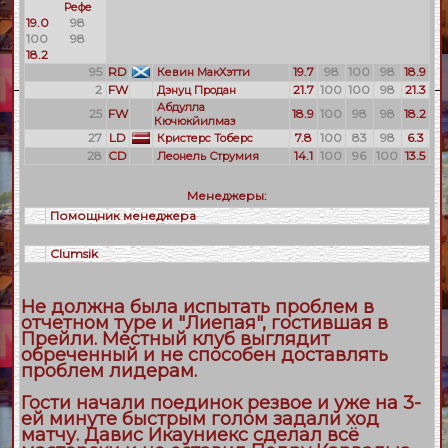
Рефе
19.0
98
100
98
18.2
95
RD
19.7
98
100
98
18.9
Кевин МакХэтти
2
FW
21.7
100
100
98
21.3
Дэнуц Продан
Абдулла
25
FW
18.9
100
98
98
18.2
Кючюкйилмаз
27
LD
7.8
100
83
98
6.3
Кристерс Тоберс
28
CD
14.1
100
96
100
13.5
Леонель Струмия
Менеджеры:
Помощник менеджера
Clumsik
Не должна была испытать проблем в
отчетном туре и "Лиепая", гостившая в
Прейли. Местный клуб выглядит
обреченный и не способен доставлять
проблем лидерам.
Гости начали поединок резвое и уже на 3-
ей минуте быстрым голом задали ход
матчу. Давис Икауниекс сделал всё