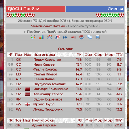
ДЮСШ Прейли
Лиепая
26 сезон, 73 ИД (9 ноября 2018 г.), Версия генератора 26.0.4
Чемпионат Латвии
- Вирслига, тур № 20
г. Прейли, ст. Прейльский стадион, 11000 зрителей
Основа:
№
Поз
Нац
Имя игрока
РУ
Физ
Фор
Мор
ТРУ
1
GK
11.8
100
99
68
7.9
Педру Карвалью
86
CD
13.1
100
99
90
11.7
Иван Князев
9
CD
14.7
100
99
68
9.9
Фазли Кокабас
99
LD
14.4
12
100
66
1.1
Степан Клекот
10
RD
13.8
18
100
66
1.6
Кевин Калье
8
CM
14.8
100
99
94
13.8
Нкулулеко Тсангане
7
CM
11.4
100
61
84
5.8
Ингмарс Ермаковичс
6
CM
9.4
100
61
84
4.8
Александр Юбелс
93
RM
14.9
9
100
66
0.9
Вадим Боровиков
11
FW
17.1
98
100
68
11.4
Фрэнк Ноубл
92
FW
17.5
100
99
76
13.2
Лукаш Теодорчик
№
Поз
Нац
Имя игрока
РУ
Физ
Фор
Мор
ТРУ
20
GK
21.9
100
95
100
20.8
Аднан Лароши