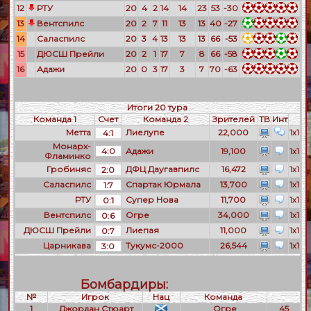
12
РТУ
20
4
2
14
14
23
53
-30
13
Вентспилс
20
2
7
11
13
13
40
-27
14
Саласпилс
20
3
4
13
13
13
66
-53
15
ДЮСШ Прейли
20
2
1
17
7
8
66
-58
16
Адажи
20
0
3
17
3
7
70
-63
Итоги 20 тура
Команда 1
Счет
Команда 2
Зрителей
ТВ
Инт
Метта
Лиелупе
22,000
4:1
1x1
Монарх-
4:0
Адажи
19,100
1x1
Фламинко
Гробиняс
ДФЦ Даугавпилс
16,472
2:0
1x1
Саласпилс
Спартак Юрмала
13,700
1:7
1x1
РТУ
Супер Нова
11,700
0:1
1x1
Вентспилс
Огре
34,000
0:6
1x1
ДЮСШ Прейли
Лиепая
11,000
0:7
1x1
Царникава
Тукумс-2000
26,544
3:0
1x1
Бомбардиры:
№
Игрок
Нац
Команда
1
Джордан Стюарт
Огре
45