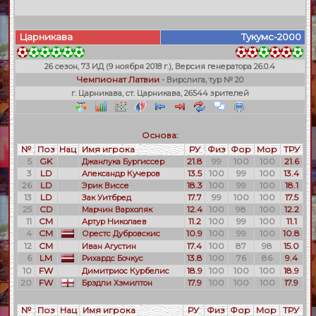
Царникава
Тукумс-2000
26 сезон, 73 ИД (9 ноября 2018 г.), Версия генератора 26.0.4
Чемпионат Латвии
- Вирслига, тур № 20
г. Царникава, ст. Царникава, 26544 зрителей
Основа:
№
Поз
Нац
Имя игрока
РУ
Физ
Фор
Мор
ТРУ
5
GK
21.8
99
100
100
21.6
Джанлука Бургиссер
3
LD
13.5
100
99
100
13.4
Александр Кучеров
26
LD
18.3
100
99
100
18.1
Эрик Виссе
13
LD
17.7
99
100
100
17.5
Зак Уитбред
25
CD
12.4
100
98
100
12.2
Марчин Вархоляк
11
CM
11.2
100
99
100
11.1
Артур Николаев
4
CM
10.9
100
99
100
10.8
Орестс Дубровскис
12
CM
17.4
100
87
98
15.0
Иван Агустин
6
LM
13.8
100
76
86
9.4
Рихардс Бочкус
10
FW
18.9
100
100
100
18.9
Димитриос Курбелис
20
FW
17.9
100
100
100
17.9
Брэдли Хэмилтон
№
Поз
Нац
Имя игрока
РУ
Физ
Фор
Мор
ТРУ