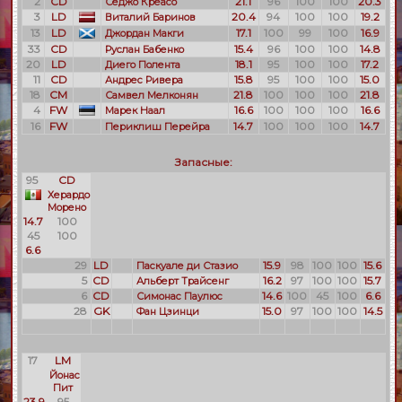
2
CD
21.1
96
100
100
20.3
Седжо Креасо
3
LD
20.4
94
100
100
19.2
Виталий Баринов
13
LD
17.1
100
99
100
16.9
Джордан Макги
33
CD
15.4
96
100
100
14.8
Руслан Бабенко
20
LD
18.1
95
100
100
17.2
Диего Полента
11
CD
15.8
95
100
100
15.0
Андрес Ривера
18
CM
21.8
100
100
100
21.8
Самвел Мелконян
4
FW
16.6
100
100
100
16.6
Марек Наал
16
FW
14.7
100
100
100
14.7
Периклиш Перейра
Запасные:
95
CD
Херардо
Морено
14.7
100
45
100
6.6
29
LD
15.9
98
100
100
15.6
Паскуале ди Стазио
5
CD
16.2
97
100
100
15.7
Альберт Трайсенг
6
CD
14.6
100
45
100
6.6
Симонас Паулюс
28
GK
15.0
97
100
100
14.5
Фан Цзинци
17
LM
Йонас
Пит
23.9
95