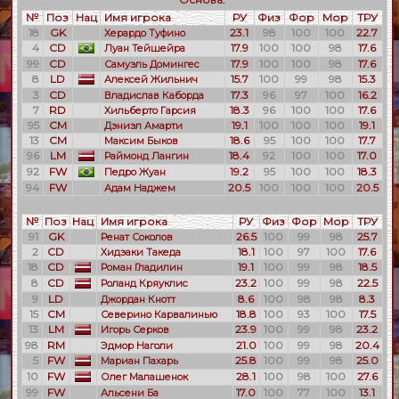
№
Поз
Нац
Имя игрока
РУ
Физ
Фор
Мор
ТРУ
18
GK
23.1
98
100
100
22.7
Херардо Туфино
4
CD
17.9
100
100
98
17.6
Луан Тейшейра
99
CD
17.9
100
100
98
17.6
Самуэль Домингес
8
LD
15.7
100
99
98
15.3
Алексей Жильнич
3
CD
17.3
96
97
100
16.2
Владислав Каборда
7
RD
18.3
96
100
100
17.6
Хильберто Гарсия
95
CM
19.1
100
100
100
19.1
Дэниэл Амарти
13
CM
18.6
95
100
100
17.7
Максим Быков
96
LM
18.4
92
100
100
17.0
Раймонд Лангин
92
FW
19.2
95
100
100
18.3
Педро Жуан
94
FW
20.5
100
100
100
20.5
Адам Наджем
№
Поз
Нац
Имя игрока
РУ
Физ
Фор
Мор
ТРУ
91
GK
26.5
100
99
98
25.7
Ренат Соколов
2
CD
18.1
100
97
100
17.6
Хидэаки Такеда
18
CD
19.1
100
99
98
18.5
Роман Гладилин
8
CD
23.2
100
99
98
22.5
Роланд Кряуклис
9
LD
8.6
100
98
98
8.3
Джордан Кнотт
15
CM
18.8
100
93
100
17.5
Северино Карвалинью
13
LM
23.9
100
99
98
23.2
Игорь Серков
98
RM
21.0
100
99
98
20.4
Эдмор Наголи
5
FW
25.8
100
99
98
25.0
Мариан Пахарь
10
FW
28.1
100
98
100
27.6
Олег Малашенок
99
FW
17.0
100
77
100
13.1
Альсени Ба