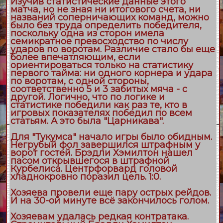
Изучив статистические данные этого
матча, но не зная ни итогового счета, ни
названий соперничающих команд, можно
было без труда определить победителя,
поскольку одна из сторон имела
семикратное превосходство по числу
ударов по воротам. Различие стало бы еще
более впечатляющим, если
ориентироваться только на статистику
первого тайма: ни одного корнера и удара
по воротам, с одной стороны,
соответственно 5 и 3 забитых мяча - с
другой. Логично, что по логике и
статистике победили как раз те, кто в
игровых показателях победил по всем
статьям. А это была "Царникава".
Для "Тукумса" начало игры было обидным.
Негрубый фол завершился штрафным у
ворот гостей. Брэдли Хэмилтон нашел
пасом открывшегося в штрафной
Курбелиса. Центрфорвард головой
хладнокровно поразил цель. 1:0.
Хозяева провели еще пару острых рейдов.
И на 30-ой минуте всё закончилось голом.
Хозяевам удалась редкая контратака.