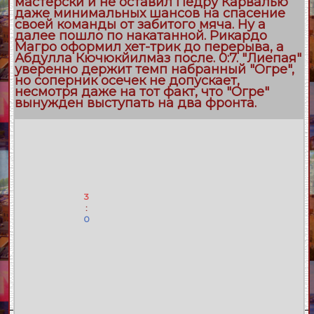
мастерски и не оставил Педру Карвалью
даже минимальных шансов на спасение
своей команды от забитого мяча. Ну а
далее пошло по накатанной. Рикардо
Магро оформил хет-трик до перерыва, а
Абдулла Кючюкйилмаз после. 0:7. "Лиепая"
уверенно держит темп набранный "Огре",
но соперник осечек не допускает,
несмотря даже на тот факт, что "Огре"
вынужден выступать на два фронта.
3
:
0