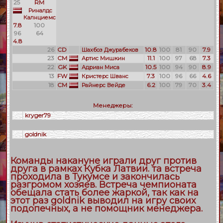
25
RM
Риналдс
Калнциемс
7.8
100
96
64
4.8
26
CD
10.8
100
81
90
7.9
Шахбоз Джурабеков
23
CM
11.1
100
97
68
7.3
Артис Мишкин
22
GK
10.5
100
94
90
8.9
Адриан Миса
13
FW
7.3
100
96
66
4.6
Кристерс Шванс
18
CM
6.2
100
79
70
3.4
Райнерс Вейде
Менеджеры:
kryger79
goldnik
Команды накануне играли друг против
друга в рамках Кубка Латвии. та встреча
проходила в Тукумсе и закончилась
разгромом хозяев. Встреча чемпионата
обещала стать более жаркой, так как на
этот раз goldnik выводил на игру своих
подопечных, а не помощник менеджера.