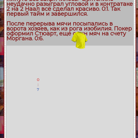
неудачно разыграл угловой и в контратаке
2 на 2 Наал всё сделал красиво. 0:1. Так
первый тайм и завершился.
После перерыва мячи посыпались в
ворота хозяев, как из рога изобилия. Покер
оформил Стюарт, еще один мяч на счету
Моргана. 0:6.
0
:
7