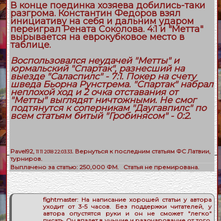
В конце поединка хозяева добились-таки
разгрома. Константин Федоров взял
инициативу на себя и дальним ударом
переиграл Рената Соколова. 4:1 и "Метта"
вырывается на еврокубковое место в
таблице.
Воспользовался неудачей "Метты" и
юрмальский "Спартак", разнесший на
выезде "Саласпилс" - 7:1. Покер на счету
шведа Бьорна Рунстрема. "Спартак" набрал
неплохой ход и 2 очка отставания от
"Метты" выглядят ничтожными. Не смог
подтянутся к соперникам "Даугавпилс" по
всем статьям битый "Гробинясом" - 0:2.
Pavel92
,
. Вернуться к последним статьям
ФС Латвии
,
11 11 2018 22:03:33
турниров
.
Выплачено за статью:
250,000
ФМ. Статья не премирована.
fightmaster:
На написание хорошей статьи у автора
уходит от 3-5 часов. Без поддержки читателей, у
автора опустятся руки и он не сможет "легко"
писать. Он впадет в уныние и разочарование от того,