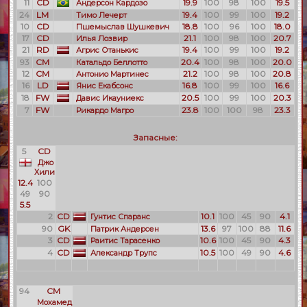
11
CD
19.9
100
98
100
19.5
Андерсон Кардозо
24
LM
19.4
100
99
100
19.2
Тимо Лечерт
10
CD
18.8
100
96
100
18.0
Пшемыслав Шушкевич
17
CD
21.1
100
98
100
20.7
Илья Лозвир
21
RD
19.4
100
99
100
19.2
Агрис Отанькис
93
CM
20.4
100
98
100
20.0
Катальдо Беллотто
12
CM
21.2
100
98
100
20.8
Антонио Мартинес
16
LD
16.8
100
99
100
16.6
Янис Екабсонс
18
FW
20.5
100
99
100
20.3
Давис Икауниекс
7
FW
23.8
100
100
98
23.3
Рикардо Магро
Запасные:
5
CD
Джо
Хили
12.4
100
49
90
5.5
2
CD
10.1
100
45
90
4.1
Гунтис Спаранс
90
GK
13.6
97
100
88
11.6
Патрик Андерсен
3
CD
10.6
100
45
90
4.3
Раитис Тарасенко
4
CD
10.5
100
49
90
4.6
Александр Трупс
94
CM
Мохамед