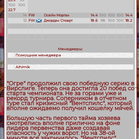
100
100
22.7
14
FW
14.4
100
100
100
14.4
Осейн Морган
12
FW
18.6
98
100
100
18.2
Джордан Стюарт
Менеджеры:
Помощник менеджера
Alhimik
"Огре" продолжил свою победную серию в
Вирслиге. Теперь она достигла 20 побед со
старта чемпионата. Не за горами уже и
рекорд турнира. Соперником в отчетном
туре стал кризисный "Вентспилс", который
вполне ожидаемо получил кошелку мячей.
Большую часть первого тайма хозяева
смотрелись вполне прилично на фоне
лидера первенства даже создавая
опасность у чужих ворот. Но на 38-ой
минуте все закрнчилось. "Вентспилс"