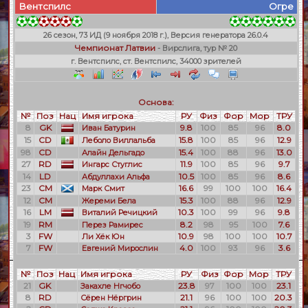
Вентспилс
Огре
26 сезон, 73 ИД (9 ноября 2018 г.), Версия генератора 26.0.4
Чемпионат Латвии
- Вирслига, тур № 20
г. Вентспилс, ст. Вентспилс, 34000 зрителей
Основа:
№
Поз
Нац
Имя игрока
РУ
Физ
Фор
Мор
ТРУ
8
GK
9.8
100
85
96
8.0
Иван Батурин
15
CD
15.8
100
85
96
12.9
Леболо Виллальба
98
CD
15.4
100
88
96
13.0
Алайн Дельгадо
27
RD
11.9
100
85
96
9.7
Ингарс Стуглис
14
LD
10.5
100
85
96
8.6
Абдуллахи Альфа
23
CM
16.6
99
100
100
16.4
Марк Смит
12
CM
15.3
100
88
96
12.9
Жереми Бела
16
LM
10.3
100
99
96
9.8
Виталий Речицкий
19
RM
8.2
98
95
100
7.6
Перез Рамирес
3
FW
10.9
98
100
100
10.7
Ли Хёк Юн
7
FW
4.0
100
93
96
3.6
Евгений Мирослин
№
Поз
Нац
Имя игрока
РУ
Физ
Фор
Мор
ТРУ
21
GK
23.8
97
100
100
23.1
Закахле Нгчобо
8
RD
21.1
96
100
100
20.3
Сёрен Нёргрин