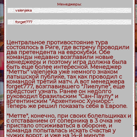
Менеджеры:
valenjeka
forget777
Центральное противостояние тура
состоялось в Риге, где встречу проводили
два претендента на еврокубки. Обе
команды недавно возглавили новые
менеджеры и поэтому игра должна была
быть еще более интересной. Менеджер
"Метты" valenjeka уже немного знаком
латышской публике, так как проводил с
командой третий матч. А вот менеджера
forget777, возглавившего "Лиелупе", еще
предстоит узнать. Ранее он недолго
руководил бразильским "Сан-Паулу" и
аргентинским "Архентинос Хуниорс".
Теперь же решил показать себя в Европе.
"Метте", конечно, при своих болельщиках и
с отставанием от соперника в 3 очка не
пристало отсиживаться в обороне, и
команда попыталась искать счастья у
чужих ворот, и уже на 14-й минуте