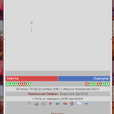
4
:
1
Метта
Лиелупе
26 сезон, 73 ИД (9 ноября 2018 г.), Версия генератора 26.0.4
Чемпионат Латвии
- Вирслига, тур № 20
г. Рига, ст. Аркадия, 22000 зрителей
Основа: