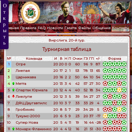
Главная
Правила
FAQ
Новости
Газета
Файлы
Общение
Контакты
Вирслига. 20-й тур.
Турнирная таблица
№
Команда
И
В
Н
П
Очки
ГЗ
ГП
+/-
Форма
1
Огре
20
20
0
0
60
96
9
87
2
Лиепая
20
17
2
1
53
78
13
65
3
Царникава
20
16
2
2
50
64
10
54
4
Метта
20
13
3
4
42
57
27
30
5
Спартак Юрмала
20
12
4
4
40
52
18
34
6
Лиелупе
20
12
3
5
39
54
27
27
7
ДФЦ Даугавпилс
20
10
3
7
33
33
29
4
8
Гробиняс
20
8
5
7
29
34
29
5
9
Тукумс-2000
20
6
5
9
23
20
37
-17
10
Супер Нова
20
5
4
11
19
16
44
-28
11
Монарх-Фламинко
20
4
4
12
16
21
51
-30