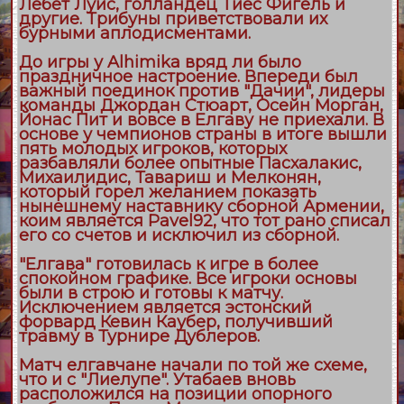
Лебет Луис, голландец Тиес Фигель и
другие. Трибуны приветствовали их
бурными аплодисментами.
До игры у Alhimikа вряд ли было
праздничное настроение. Впереди был
важный поединок против "Дачии", лидеры
команды Джордан Стюарт, Осейн Морган,
Йонас Пит и вовсе в Елгаву не приехали. В
основе у чемпионов страны в итоге вышли
пять молодых игроков, которых
разбавляли более опытные Пасхалакис,
Михаилидис, Тавариш и Мелконян,
который горел желанием показать
нынешнему наставнику сборной Армении,
коим является Pavel92, что тот рано списал
его со счетов и исключил из сборной.
"Елгава" готовилась к игре в более
спокойном графике. Все игроки основы
были в строю и готовы к матчу.
Исключением является эстонский
форвард Кевин Каубер, получивший
травму в Турнире Дублеров.
Матч елгавчане начали по той же схеме,
что и с "Лиелупе". Утабаев вновь
расположился на позиции опорного