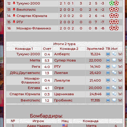
12
Тукумс-2000
2
1
0
1
3
2
5
-3
13
Вентспилс
2
0
0
2
0
2
4
-2
14
Спартак Юрмала
2
0
0
2
0
2
6
-4
15
РТУ
2
0
0
2
0
0
7
-7
16
Монарх-Фламинко
2
0
0
2
0
0
8
-8
Итоги 2 тура
Команда 1
Счет
Команда 2
Зрителей
ТВ
Инт
Тукумс-2000
Албертс
15,224
0:4
1x1
Метта
Супер Нова
22,000
5:3
1x1
Рига
РТУ
14,140
4:0
1x1
ДФЦ Даугавпилс
Лиепая
25,420
1:3
1x1
Монарх-
0:4
Лиелупе
21,400
1x1
Фламинко
Елгава
Огре
20,000
4:1
1x1
Спартак Юрмала
Царникава
24,846
0:3
1x1
Вентспилс
Гробиняс
17,355
1:2
1x1
Бомбардиры:
№
Игрок
Нац
Команда
1
Адам Наджем
Метта
4