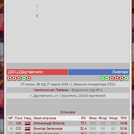
1
:
3
ДФЦ Даугавпилс
Лиепая
27 сезон, 38 ИД (7 марта 2019 г.), Версия генератора 27.0.0
Чемпионат Латвии
- Вирслига, тур № 2
г. Даугавпилс, ст. Строитель, 25420 зрителей
Основа:
№
Поз
Нац
Имя игрока
РУ
Физ
Фор
Мор
ТРУ
33
GK
17.1
100
93
92
14.8
Александр Власов
8
CD
12.4
100
93
92
10.8
Виктор Зеленков
2
CD
16.1
100
93
92
13.9