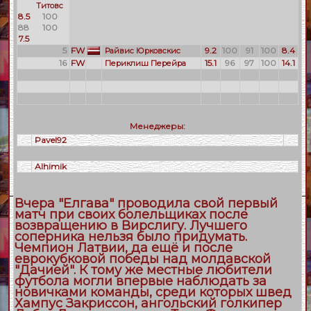
Титовс
8.5
100
88
100
7.5
5
FW
9.2
100
91
100
8.4
Райвис Юрковскис
16
FW
15.1
96
97
100
14.1
Периклиш Перейра
Менеджеры:
Pavel92
Alhimik
Вчера "Елгава" проводила свой первый
матч при своих болельщиках после
возвращению в Вирслигу. Лучшего
соперника нельзя было придумать.
Чемпион Латвии, да ещё и после
еврокубковой победы над молдавской
"Дачией". К тому же местные любители
футбола могли впервые наблюдать за
новичками команды, среди которых швед
Хампус Закриссон, ангольский голкипер