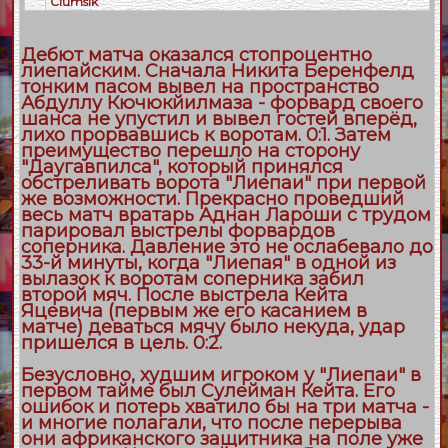
Clumsik
Дебют матча оказался стопроцентно
лиепайским. Сначала Никита Беренфелд
тонким пасом вывел на пространство
Абдуллу Кючюкйилмаза - форвард своего
шанса не упустил и вывел гостей вперёд,
лихо прорвавшись к воротам. 0:1. Затем
преимущество перешло на сторону
"Даугавпилса", который принялся
обстреливать ворота "Лиепаи" при первой
же возможности. Прекрасно проведший
весь матч вратарь Аднан Лароши с трудом
парировал выстрелы форвардов
соперника. Давление это не ослабевало до
33-й минуты, когда "Лиепая" в одной из
вылазок к воротам соперника забил
второй мяч. После выстрела Кейта
Яцевича (первым же его касанием в
матче) деваться мячу было некуда, удар
пришелся в цель. 0:2.
Безусловно, худшим игроком у "Лиепаи" в
первом тайме был Сулейман Кейта. Его
ошибок и потерь хватило бы на три матча -
и многие полагали, что после перерыва
они африканского защитника на поле уже