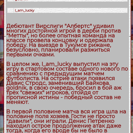
I_am_lucky
Дебютант Вирслиги "Албертс" удивил
многих достойной игрой в дерби против
"Метты", но более опытная команда на
классе провела концовку и одержала
победу. На выезде в Тукумсе рижане,
безусловно, планировали разжиться
первыми очками.
В целом же, I_am_lucky выпустил на эту
игру в стартовом составе одного нового по
сравнению с предыдущим матчем
футболиста. На острие атаки появился
Давис Стродс, заменивший Байкова.
goldnik, в свою очередь, бросил в бой аж
трёх "свежих" игроков, отойдя от
прописной истины - победный состав не
меняют.
В первой половине матча вся игра шла на
половине поля хозяев. Гости не просто
"давили", они играли. Денис Петренко
находил острое продолжение атак даже
тогда, когда его вроде бы не было в