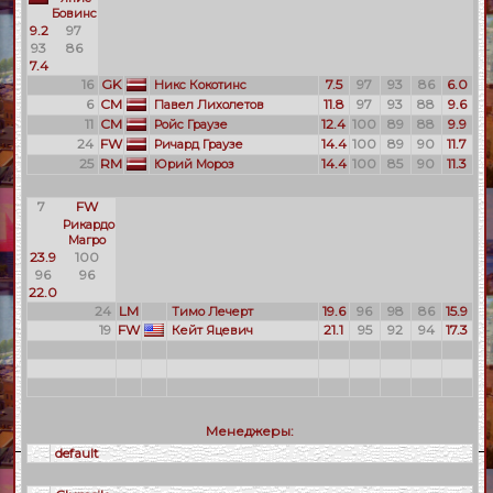
Бовинс
9.2
97
93
86
7.4
16
GK
7.5
97
93
86
6.0
Никс Кокотинс
6
CM
11.8
97
93
88
9.6
Павел Лихолетов
11
CM
12.4
100
89
88
9.9
Ройс Граузе
24
FW
14.4
100
89
90
11.7
Ричард Граузе
25
RM
14.4
100
85
90
11.3
Юрий Мороз
7
FW
Рикардо
Магро
23.9
100
96
96
22.0
24
LM
19.6
96
98
86
15.9
Тимо Лечерт
19
FW
21.1
95
92
94
17.3
Кейт Яцевич
Менеджеры:
default