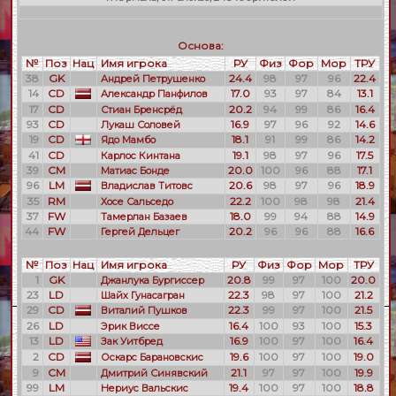
Основа:
№
Поз
Нац
Имя игрока
РУ
Физ
Фор
Мор
ТРУ
38
GK
24.4
98
97
96
22.4
Андрей Петрушенко
14
CD
17.0
93
97
84
13.1
Александр Панфилов
17
CD
20.2
94
99
86
16.4
Стиан Бренсрёд
93
CD
16.9
97
96
92
14.6
Лукаш Соловей
19
CD
18.1
91
99
86
14.2
Ядо Мамбо
41
CD
19.1
98
97
96
17.5
Карлос Кинтана
39
CM
20.0
100
96
88
17.1
Матиас Бонде
96
LM
20.6
98
97
96
18.9
Владислав Титовс
35
RM
22.2
100
98
98
21.4
Хосе Сальседо
37
FW
18.0
99
94
88
14.9
Тамерлан Базаев
44
FW
20.2
96
96
88
16.6
Гергей Дельцег
№
Поз
Нац
Имя игрока
РУ
Физ
Фор
Мор
ТРУ
1
GK
20.8
99
97
100
20.0
Джанлука Бургиссер
23
LD
22.3
98
97
100
21.2
Шайх Гунасагран
29
CD
22.3
99
97
100
21.5
Виталий Пушков
26
LD
16.4
100
93
100
15.3
Эрик Виссе
13
LD
16.9
100
97
100
16.4
Зак Уитбред
2
CD
19.6
100
97
100
19.0
Оскарс Барановскис
9
CM
21.1
97
97
100
19.9
Дмитрий Синявский
99
LM
19.4
100
97
100
18.8
Нериус Вальскис