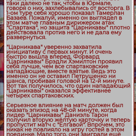
таки далеко не так, чтобы в Юрмале,
говоря о них, захлебывались от восторга. В
1-ом туре себя хорошо показал Тамерлан
Базаев. Пожалуй, именно он выглядел в
этом матче главным дирижером атак
"Спартака", но защита "Царникавы" плотно
действовала против него и не дала ему
развернуться.
"Царникава" уверенно захватила
инициативу с первых минут. И очень
быстро вышла вперед. Форвард
"Царникавы" Брэдли Хэмилтон проявил
себя лучше, чем все спартаковские
нападающие, вместе взятые. Ведь это
именно он не оставил Петрушенко ни
шанса, пробивая головой на 12-й минуте.
Вот так получилось, что один нападающий
"Царникавы" оказался эффективнее
четырех спартаковских.
Серьезное влияние на матч должен был
оказать эпизод на 48-ой минуте, когда
лидер "Царникавы" Даниэль Тарон
получил вторую жёлтую карточку и теперь
пропустит матч с "Елгавой". Впрочем, это
никак не повлияло на игру гостей в этом
поединке. Мало того, они заиграли ещё