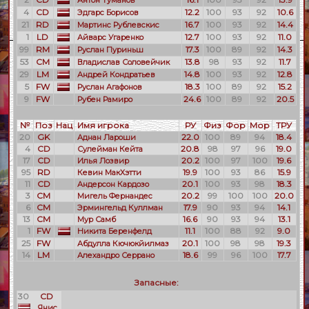
Антон Туманов
4
CD
12.2
100
93
92
10.6
Эдгарс Борисов
21
RD
16.7
100
93
92
14.4
Мартинс Рублевскис
1
LD
12.7
100
93
92
11.0
Айварс Угаренко
99
RM
17.3
100
89
92
14.3
Руслан Пуриньш
53
CM
13.8
98
93
92
11.7
Владислав Соловейчик
29
LM
14.8
100
93
92
12.8
Андрей Кондратьев
5
FW
18.3
100
89
92
15.2
Руслан Агафонов
9
FW
24.6
100
89
92
20.5
Рубен Рамиро
№
Поз
Нац
Имя игрока
РУ
Физ
Фор
Мор
ТРУ
20
GK
22.0
100
89
94
18.4
Аднан Лароши
4
CD
20.8
98
97
96
19.0
Сулейман Кейта
17
CD
20.2
100
97
100
19.6
Илья Лозвир
95
RD
19.9
100
93
86
15.9
Кевин МакХэтти
11
CD
20.1
100
93
98
18.3
Андерсон Кардозо
3
CM
20.2
99
100
100
20.0
Мигель Фернандес
6
CM
17.9
90
93
94
14.1
Эрмингельд Куллман
13
CM
16.6
90
93
94
13.1
Мур Самб
1
FW
11.1
100
88
92
9.0
Никита Беренфелд
25
FW
20.1
100
98
98
19.3
Абдулла Кючюкйилмаз
14
LM
18.6
99
96
100
17.7
Алехандро Серрано
Запасные:
30
CD
Янис