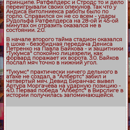
принципе. Ратфелдерс и Стродс то и дело
переигрывали своих опекунов. Так что у
Андиса Витолниекса работы было по
горло. Справился он не со всем - удары
Рудольфа Ратфелдерса на 28-ой и 45-ой
минутах он отразить оказался не в
состоянии. 2:0.
В начале второго тайма стадион оказался
в шоке - безобидная передача Дениса
Петренко на Павла Байкова - и защитники
"Тукумса" спокойно лицезрели, как
форвард поражает их ворота. 3:0. Байков
послал мяч точно в нижний угол.
"Тукумс" практически ничего дельного в
атаке не создал, а "Албертс" забил и
четвертый мяч. Девид Биранчас вывел
Артура Моргачёва на ударную позицию -
4:0. Первая победа "Албертс" в Вирслиге в
истории получилась запоминающейся.