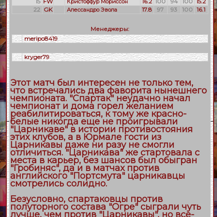
15
FW
16.2
100
94
100
15.2
Кристоффур Мориссон
22
GK
17.8
97
93
100
16.1
Алессандро Эвола
Менеджеры:
meripo8419
kryger79
Этот матч был интересен не только тем,
что встречались два фаворита нынешнего
чемпионата. "Спартак" неудачно начал
чемпионат и дома горел желанием
реабилитироваться, к тому же красно-
белые никогда еще не проигрывали
"Царникаве" в истории противостояния
этих клубов, а в Юрмале гости из
Царникавы даже ни разу не смогли
отличиться. "Царникава" же стартовала с
места в карьер, без шансов был обыгран
"Гробиняс", да и в матчах против
английского "Портсмута" царникавцы
смотрелись солидно.
Безусловно, спартаковцы против
полуторного состава "Огре" сыграли чуть
лучше, чем против "Царникавы", но все-