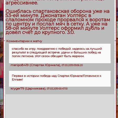
агрессивнее.
Ошиблась спартаковская оборона уже на
53-ей минуте. Джонатан Уолтерс в
слаломном проходе прорвался к воротам
по центру и послал мяч в сетку. А уже на
58-ой минуте Уолтерс оформил дубль и
довёл счёт до крупного. 3:0.
Комментарии к матчу
спасибо за игру. поздравляю с победой. надеюсь на лучший
результат в следующей встрече. удачи и больших побед на
полях легиона. этот сезон обещает быть жарким.
meripo8419
(
Спартак Юрмала
),
07.03.2019 09:06:20
Первая в истории победа над Спартак Юрмала!Готовимся к
Елгаве!
kryger79
(
Царникава
),
07.03.2019 00:47:10