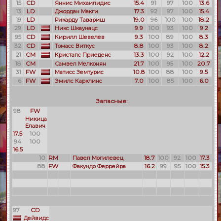
15
CD
15.4
91
97
100
13.6
Яннис Михаилидис
13
LD
17.3
92
97
100
15.4
Джордан Макги
19
LD
19.0
96
100
100
18.2
Рикарду Тавариш
29
LD
9.9
100
93
100
9.2
Никс Шкаунацс
95
CD
9.3
100
89
100
8.3
Кирилл Шевелёв
32
CD
8.8
100
93
100
8.2
Томасс Виткус
21
CM
13.3
100
92
100
12.2
Кристапс Приеденс
18
CM
21.7
100
95
100
20.7
Самвел Мелконян
31
FW
10.8
100
88
100
9.5
Матисс Земтурис
6
FW
7.0
100
85
100
6.0
Эмилс Карклинс
Запасные:
98
FW
Никица
Елавич
17.5
100
94
100
16.5
10
RM
18.7
100
92
100
17.3
Павел Могилевец
88
FW
16.2
99
95
100
15.3
Факундо Феррейра
97
CD
Дейвидс