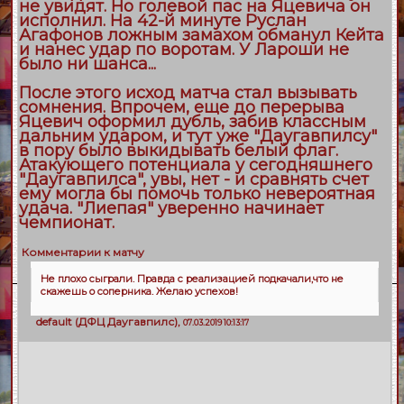
не увидят. Но голевой пас на Яцевича он
исполнил. На 42-й минуте Руслан
Агафонов ложным замахом обманул Кейта
и нанес удар по воротам. У Лароши не
было ни шанса...
После этого исход матча стал вызывать
сомнения. Впрочем, еще до перерыва
Яцевич оформил дубль, забив классным
дальним ударом, и тут уже "Даугавпилсу"
в пору было выкидывать белый флаг.
Атакующего потенциала у сегодняшнего
"Даугавпилса", увы, нет - и сравнять счет
ему могла бы помочь только невероятная
удача. "Лиепая" уверенно начинает
чемпионат.
Комментарии к матчу
Не плохо сыграли. Правда с реализацией подкачали,что не
скажешь о соперника. Желаю успехов!
default
(
ДФЦ Даугавпилс
),
07.03.2019 10:13:17