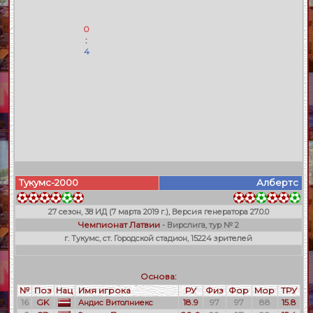
0
:
4
Тукумс-2000
Албертс
27 сезон, 38 ИД (7 марта 2019 г.), Версия генератора 27.0.0
Чемпионат Латвии
- Вирслига, тур № 2
г. Тукумс, ст. Городской стадион, 15224 зрителей
Основа:
№
Поз
Нац
Имя игрока
РУ
Физ
Фор
Мор
ТРУ
16
GK
18.9
97
97
88
15.8
Андис Витолниекс