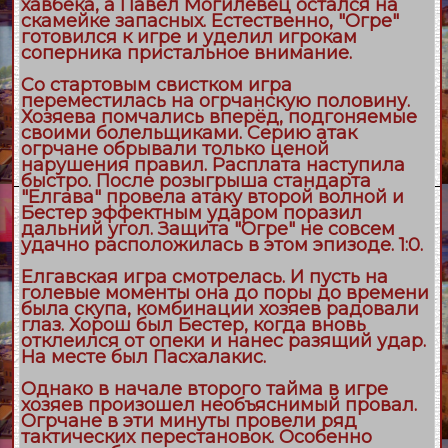
хавбека, а Павел Могилевец остался на
скамейке запасных. Естественно, "Огре"
готовился к игре и уделил игрокам
соперника пристальное внимание.
Со стартовым свистком игра
переместилась на огрчанскую половину.
Хозяева помчались вперёд, подгоняемые
своими болельщиками. Серию атак
огрчане обрывали только ценой
нарушения правил. Расплата наступила
быстро. После розыгрыша стандарта
"Елгава" провела атаку второй волной и
Бестер эффектным ударом поразил
дальний угол. Защита "Огре" не совсем
удачно расположилась в этом эпизоде. 1:0.
Елгавская игра смотрелась. И пусть на
голевые моменты она до поры до времени
была скупа, комбинации хозяев радовали
глаз. Хорош был Бестер, когда вновь
отклеился от опеки и нанес разящий удар.
На месте был Пасхалакис.
Однако в начале второго тайма в игре
хозяев произошел необъяснимый провал.
Огрчане в эти минуты провели ряд
тактических перестановок. Особенно