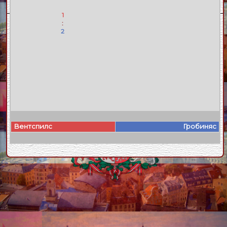
1
:
2
Вентспилс
Гробиняс