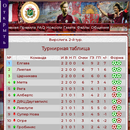
Главная
Правила
FAQ
Новости
Газета
Файлы
Общение
Контакты
Вирслига. 2-й тур.
Турнирная таблица
№
Команда
И
В
Н
П
Очки
ГЗ
ГП
+/-
Форма
1
Елгава
2
2
0
0
6
9
2
7
2
Лиепая
2
2
0
0
6
7
1
6
3
Царникава
2
2
0
0
6
6
0
6
4
Метта
2
2
0
0
6
7
3
4
5
Рига
2
1
0
1
3
4
1
3
6
Албертс
2
1
0
1
3
4
2
2
7
ДФЦ Даугавпилс
2
1
0
1
3
4
3
1
8
Лиелупе
2
1
0
1
3
5
5
0
9
Супер Нова
2
1
0
1
3
4
5
-1
10
Огре
2
1
0
1
3
4
6
-2
11
Гробиняс
2
1
0
1
3
2
4
-2