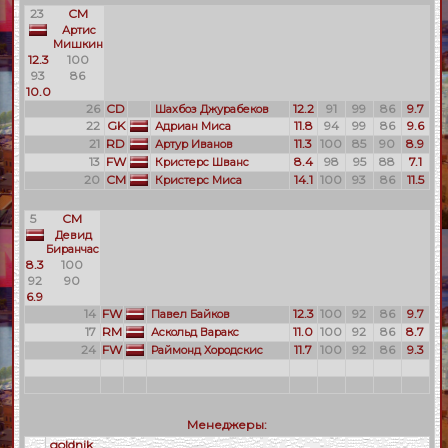
23
CM
Артис
Мишкин
12.3
100
93
86
10.0
26
CD
12.2
91
99
86
9.7
Шахбоз Джурабеков
22
GK
11.8
94
99
86
9.6
Адриан Миса
21
RD
11.3
100
85
90
8.9
Артур Иванов
13
FW
8.4
98
95
88
7.1
Кристерс Шванс
20
CM
14.1
100
93
86
11.5
Кристерс Миса
5
CM
Девид
Биранчас
8.3
100
92
90
6.9
14
FW
12.3
100
92
86
9.7
Павел Байков
17
RM
11.0
100
92
86
8.7
Аскольд Варакс
24
FW
11.7
100
92
86
9.3
Раймонд Хородскис
Менеджеры:
goldnik