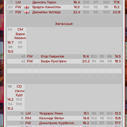
7
LM
18.4
100
97
100
17.8
Даниэль Тарон
20
FW
16.9
100
92
98
15.2
Брэдли Хэмилтон
21
FW
22.4
100
93
100
20.8
Джонатан Уолтерс
Запасные:
94
CM
Борис
Язевич
18.7
93
98
90
15.5
45
FW
19.6
100
95
88
16.5
Егор Гаврилов
42
FW
20.2
99
96
96
18.5
Бьорн Рунстрем
98
CD
Уэсли
Худт
16.2
100
94
100
15.2
19
LM
15.1
95
93
100
13.3
Теодорос Рюки
8
RM
16.6
100
95
100
15.8
Кехинде Фатаи
10
FW
18.2
100
97
100
17.7
Димитриос Курбелис