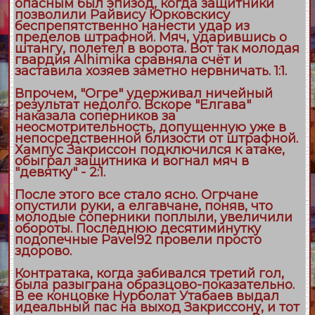
опасным был эпизод, когда защитники
позволили Райвису Юрковскису
беспрепятственно нанести удар из
пределов штрафной. Мяч, ударившись о
штангу, полетел в ворота. Вот так молодая
гвардия Alhimikа сравняла счёт и
заставила хозяев заметно нервничать. 1:1.
Впрочем, "Огре" удерживал ничейный
результат недолго. Вскоре "Елгава"
наказала соперников за
неосмотрительность, допущенную уже в
непосредственной близости от штрафной.
Хампус Закриссон подключился к атаке,
обыграл защитника и вогнал мяч в
"девятку" - 2:1.
После этого все стало ясно. Огрчане
опустили руки, а елгавчане, поняв, что
молодые соперники поплыли, увеличили
обороты. Последнюю десятиминутку
подопечные Pavel92 провели просто
здорово.
Контратака, когда забивался третий гол,
была разыграна образцово-показательно.
В ее концовке Нурболат Утабаев выдал
идеальный пас на выход Закриссону, и тот