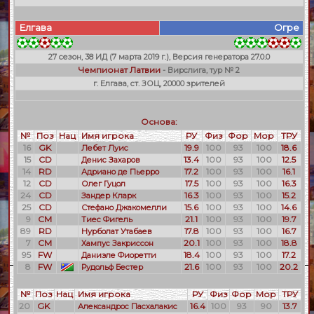
Елгава
Огре
27 сезон, 38 ИД (7 марта 2019 г.), Версия генератора 27.0.0
Чемпионат Латвии
- Вирслига, тур № 2
г. Елгава, ст. ЗОЦ, 20000 зрителей
Основа:
№
Поз
Нац
Имя игрока
РУ
Физ
Фор
Мор
ТРУ
16
GK
19.9
100
93
100
18.6
Лебет Луис
15
CD
13.4
100
93
100
12.5
Денис Захаров
14
RD
17.2
100
93
100
16.1
Адриано де Пьерро
12
CD
17.5
100
93
100
16.3
Олег Гуцол
24
CD
16.3
100
93
100
15.2
Зандер Кларк
25
CD
15.6
100
93
100
14.6
Стефано Джакомелли
9
CM
21.1
100
93
100
19.7
Тиес Фигель
89
RD
17.8
100
93
100
16.7
Нурболат Утабаев
7
CM
20.1
100
93
100
18.8
Хампус Закриссон
95
FW
18.4
100
93
100
17.2
Даниэле Фиоретти
8
FW
21.6
100
93
100
20.2
Рудольф Бестер
№
Поз
Нац
Имя игрока
РУ
Физ
Фор
Мор
ТРУ
20
GK
16.4
100
93
90
13.7
Александрос Пасхалакис