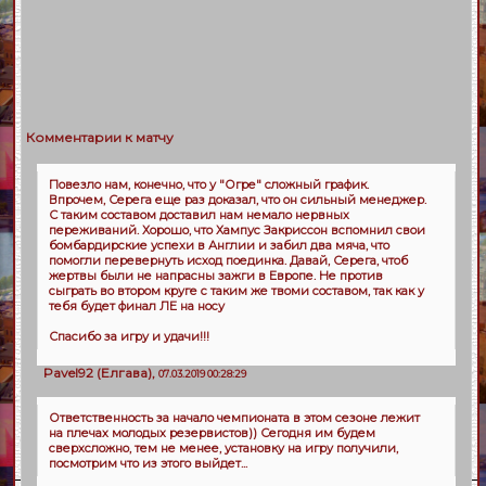
Комментарии к матчу
Повезло нам, конечно, что у "Огре" сложный график.
Впрочем, Серега еще раз доказал, что он сильный менеджер.
С таким составом доставил нам немало нервных
переживаний. Хорошо, что Хампус Закриссон вспомнил свои
бомбардирские успехи в Англии и забил два мяча, что
помогли перевернуть исход поединка. Давай, Серега, чтоб
жертвы были не напрасны зажги в Европе. Не против
сыграть во втором круге с таким же твоми составом, так как у
тебя будет финал ЛЕ на носу
Спасибо за игру и удачи!!!
Pavel92
(
Елгава
),
07.03.2019 00:28:29
Ответственность за начало чемпионата в этом сезоне лежит
на плечах молодых резервистов)) Сегодня им будем
сверхсложно, тем не менее, установку на игру получили,
посмотрим что из этого выйдет...