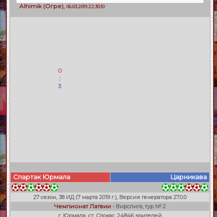
Alhimik
(
Огре
),
06.03.2019 22:30:10
0
:
3
Спартак Юрмала
Царникава
27 сезон, 38 ИД (7 марта 2019 г.), Версия генератора 27.0.0
Чемпионат Латвии
- Вирслига, тур № 2
г. Юрмала, ст. Слокас, 24846 зрителей