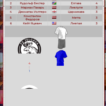
2
Рудольф Бестер
Елгава
4
3
Мариан Пахарь
Лиелупе
3
4
Джонатан Уолтерс
Царникава
3
Константин
5
Метта
3
Федоров
6
Кейт Яцевич
Лиепая
3
4
:
1