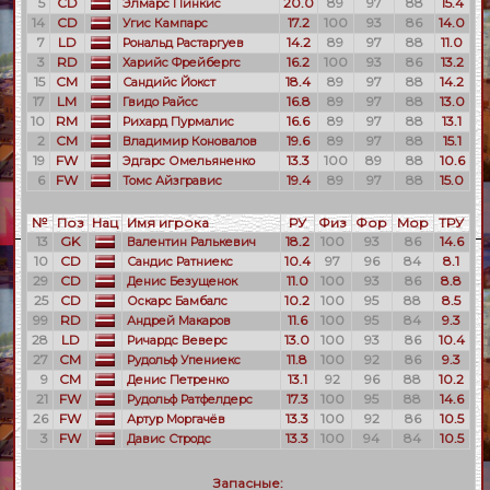
5
CD
20.0
89
97
88
15.4
Элмарс Пинкис
14
CD
17.2
100
93
86
14.0
Угис Кампарс
7
LD
14.2
89
97
88
11.0
Рональд Растаргуев
3
RD
16.2
100
93
86
13.2
Харийс Фрейбергс
15
CM
18.4
89
97
88
14.2
Сандийс Йокст
17
LM
16.8
89
97
88
13.0
Гвидо Райсс
10
RM
16.6
89
97
88
13.1
Рихард Пурмалис
2
CM
19.6
89
97
88
15.1
Владимир Коновалов
19
FW
13.3
100
89
88
10.6
Эдгарс Омельяненко
6
FW
19.4
89
97
88
15.0
Томс Айзгравис
№
Поз
Нац
Имя игрока
РУ
Физ
Фор
Мор
ТРУ
13
GK
18.2
100
93
86
14.6
Валентин Ралькевич
10
CD
10.4
97
96
84
8.1
Сандис Ратниекс
29
CD
11.0
100
93
86
8.8
Денис Безущенок
25
CD
10.2
100
95
88
8.5
Оскарс Бамбалс
99
RD
11.6
100
95
84
9.3
Андрей Макаров
28
LD
13.0
100
93
86
10.4
Ричардс Веверс
27
CM
11.8
100
92
86
9.3
Рудольф Упениекс
9
CM
13.1
92
96
88
10.2
Денис Петренко
21
FW
17.3
100
95
88
14.6
Рудольф Ратфелдерс
26
FW
13.3
100
92
86
10.5
Артур Моргачёв
3
FW
13.3
100
94
84
10.5
Давис Стродс
Запасные: