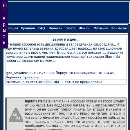
Главная
Правила
FAQ
Новости
Газета
Файлы
Общение
Контакты
верим и ждем...
"У нашей сборной есть дисциплина и запредельная самоотдача... И
нам нужна капелька везения, которая даёт надежду на сенсационное
выступление в игре с Англией. Впрочем, игра все покажет…. и давайте
пожелаем удачи нашей национальной команде" так сказал Stawinski
перед сегодняшним матчем...
,
. Вернуться к последним статьям
Igor_Stawinski
ФС
15 11 2015 22:17:56
,
.
Норвегии
турниров
Выплачено за статью:
5,000
ФМ. Статья не премирована.
fightmaster:
На написание хорошей статьи у автора уходит
от 3-5 часов. Без поддержки читателей, у автора опустятся
руки и он не сможет "легко" писать. Он впадет в уныние и
разочарование от того, что его никто не читает, а если и
читает, то ничего не пишет. Поэтому просьба не забывать,
что писатель пишет для читателей, и ему крайне
необходимо ощущать, что он написал это не зря и кто-то
прочитал его творение.