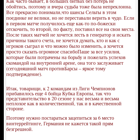
Как часто бывает, в больших битвах без потерь не
обойтись, поэтому и вчера судьба тоже была непреклонна.
Все прекрасно понимали,что шансы Сельты в этом
поединке не велики, но не переставали верить в чудо. Если
в первом матче получилось еще как-то по-божески
отскочить, то второй, по факту, поставил все на свои места.
После таких матчей не хочется лесть в генератор и искать
причины такого счета, не хочется думать, кто и как с
игроков сыграл и что можно было изменить, а хочется
просто сказать огромное спасибоПаше за все усилия,
которые были потрачены на борьбу и пожелать успехов
скомандой на внутренней арене, она того заслуживает
(сегодняшний матч противБарсы – яркое тому
подтверждение).
Итак, товарищи, к 2 командам из Лиги Чемпионов
прибавилось еще 4 бойца Кубка Европы, так что
представительство в 20 сезоне у нас весьма и весьма
неплохое как в количественной, так и в качественной
стороне.
Поэтому нужно постараться зацепиться за 6 место
винтеррейтинге, Германия не кажется такой прям
безгрешной.