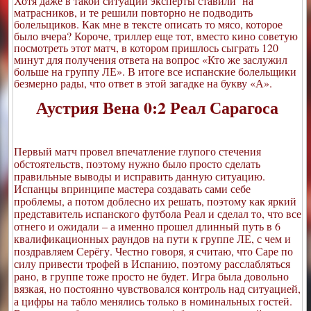
Хотя даже в такой ситуации эксперты ставили на
матрасников, и те решили повторно не подводить
болельщиков. Как мне в тексте описать то мясо, которое
было вчера? Короче, триллер еще тот, вместо кино советую
посмотреть этот матч, в котором пришлось сыграть 120
минут для получения ответа на вопрос «Кто же заслужил
больше на группу ЛЕ». В итоге все испанские болельщики
безмерно рады, что ответ в этой загадке на букву «А».
Аустрия Вена 0:2 Реал Сарагоса
Первый матч провел впечатление глупого стечения
обстоятельств, поэтому нужно было просто сделать
правильные выводы и исправить данную ситуацию.
Испанцы впринципе мастера создавать сами себе
проблемы, а потом доблесно их решать, поэтому как яркий
представитель испанского футбола Реал и сделал то, что все
отнего и ожидали – а именно прошел длинный путь в 6
квалификационных раундов на пути к группе ЛЕ, с чем и
поздравляем Серёгу. Честно говоря, я считаю, что Саре по
силу привести трофей в Испанию, поэтому расслабляться
рано, в группе тоже просто не будет. Игра была довольно
вязкая, но постоянно чувствовался контроль над ситуацией,
а цифры на табло менялись только в номинальных гостей.