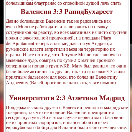
болельщикам блаугранас со спокойной душой лечь спать.
Валенсия 3:3 РапидБухарест
Давно болельщики Валенсии так не радовались как
вчера.Многие работодатели жаловались на неявку
сотрудников на работу, во всех магазинах начисто опустели
полки с алкогольной продукцией, на площади Plaça
del'Ajuntament теперь стоит медная статуя Андрею, а
румынские власти запретили въезд на территорию их
страны. И все потому, что Летучие Мыши сделали вчера
маленькое чудо, обыграв по суме 2-х матчей грозного
соперника и попав в группуКЕ. Матч был равным, то одни
были более активны, то другие, так что итоговые3-3 стали
приятным бальзамом для всех, кто болел на Валентину
Андреевну (Валей просили не называть, я все помню).
Университатя 2:3 Атлетико Мадрид
Подде
ржать своих друзей с Валенсии решили и мадридские
товарищи, так что не в одной Валенсии предприятия
сегодня пустуют. Но в этом случае первый матч был явно
не из приятных сюрпризов, и шансы обойтись без
еврокубкового бойца для Испании были явно немалельние.