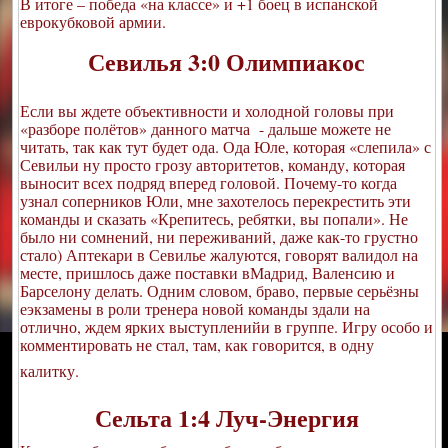
В итоге – победа «на классе» и +1 боец в испанской
еврокубковой армии.
Севилья 3:0 Олимпиакос
Если вы ждете объективности и холодной головы при
«разборе полётов» данного матча - дальше можете не
читать, так как тут будет ода. Ода Юле, которая «слепила» с
Севильи ну просто грозу авторитетов, команду, которая
выносит всех подряд вперед головой. Почему-то когда
узнал соперников Юли, мне захотелось перекрестить эти
команды и сказать «Крепитесь, ребятки, вы попали». Не
было ни сомнений, ни переживаний, даже как-то грустно
стало) Аптекари в Севилье жалуются, говорят валидол на
месте, пришлось даже поставки вМадрид, Валенсию и
Барселону делать. Одним словом, браво, первые серьёзны
еэкзамены в роли тренера новой команды здали на
отлично, ждем ярких выступленийи в группе. Игру особо и
комментировать не стал, там, как говорится, в одну
калитку.
Сельта 1:4 Луч-Энергия