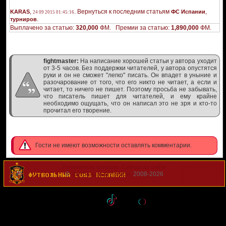
,
. Вернуться к последним статьям
,
KARAS
ФС Испании
24 09 2015 01:45:16
.
турниров
Выплачено за статью:
320,000
ФМ. Премии за статью:
1,890,000
ФМ.
fightmaster:
На написание хорошей статьи у автора уходит
от 3-5 часов. Без поддержки читателей, у автора опустятся
руки и он не сможет "легко" писать. Он впадет в уныние и
разочарование от того, что его никто не читает, а если и
читает, то ничего не пишет. Поэтому просьба не забывать,
что писатель пишет для читателей, и ему крайне
необходимо ощущать, что он написал это не зря и кто-то
прочитал его творение.
Гости не имеют возможности оставлять комментарии.
Посетители сегодня
Сейчас на сайте
©
2008-2026
Футбольный Легион