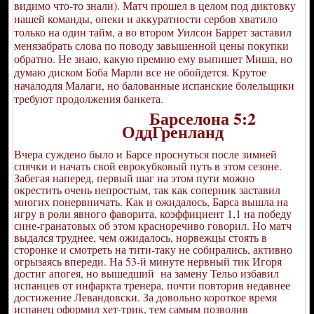
видимо что-то знали). Матч прошел в целом под диктовку
нашей команды, опеки и аккуратности сербов хватило
только на один тайм, а во втором Уилсон Баррет заставил
менязабрать слова по поводу завышенной цены покупки
обратно. Не знаю, какую премию ему выпишет Миша, но
думаю диском Боба Марли все не обойдется. Крутое
началодля Малаги, но балованные испанские болельщики
требуют продолжения банкета.
Барселона 5:2
ОддГренланд
Вчера суждено было и Барсе проснуться после зимней
спячки и начать свой еврокубковый путь в этом сезоне.
Забегая наперед, первый шаг на этом пути можно
окрестить очень непростым, так как соперник заставил
многих понервничать. Как и ожидалось, Барса вышла на
игру в роли явного фаворита, коэффициент 1,1 на победу
сине-гранатовых об этом красноречиво говорил. Но матч
выдался труднее, чем ожидалось, норвежцы стоять в
сторонке и смотреть на тити-таку не собирались, активно
огрызаясь впереди. На 53-й минуте нервный тик Игоря
достиг апогея, но вышедший на замену Тельо избавил
испанцев от инфаркта тренера, почти повторив недавнее
достижение Левандовски. За довольно короткое время
испанец оформил хет-трик, тем самым позволив