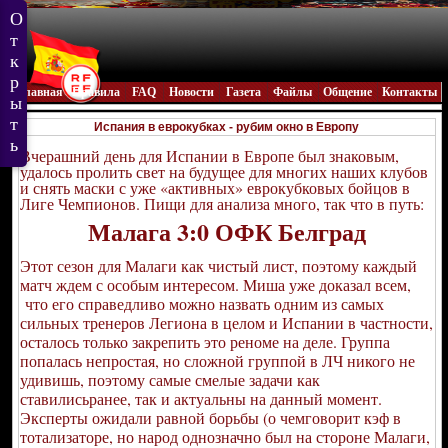
Главная
Правила
FAQ
Новости
Газета
Файлы
Общение
Контакты
Испания в еврокубках - рубим окно в Европу
Вчерашний день для Испании в Европе был знаковым,
удалось пролить свет на будущее для многих наших клубов
и снять маски с уже «активных» еврокубковых бойцов в
Лиге Чемпионов. Пищи для анализа много, так что в путь:
Малага 3:0 ОФК Белград
Этот сезон для Малаги как чистый лист, поэтому каждый
матч ждем с особым интересом. Миша уже доказал всем,
что его справедливо можно назвать одним из самых
сильных тренеров Легиона в целом и Испании в частности,
осталось только закрепить это реноме на деле. Группа
попалась непростая, но сложной группой в ЛЧ никого не
удивишь, поэтому самые смелые задачи как
ставилисьранее, так и актуальны на данный момент.
Эксперты ожидали равной борьбы (о чемговорит кэф в
тотализаторе, но народ однозначно был на стороне Малаги,