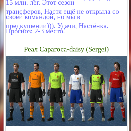
15 млн. лег. Этот сезон
трансферов, Настя ещё не открыла со
своёй командой, но мы в
предкушении))). Удачи, Настёнка.
Прогноз: 2-3 место.
Реал Сарагоса-daisy (Sergei)