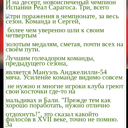
И на десерт, новоиспеченый чемпион
Испании Реал Сарагоса. Три, всего
три поражения в чемпионате, за
весь
сезон. Команда и Сергей,
более чем уверенно шли к своим
четвертым
золотым медалям, сметая, почти всех на
своём пути.
Лучшим голеадором команды,
предыдущего сезона,
является Мануэль Анджелилли-54
мяча. Усиление команде видимо совсем
не нужно и многие игроки клуба греют
свои косточки где-то на
мальдивах и Бали. "Прежде тем как
хорошо поработать, нужно отлично
отдохнуть!", это сказал какойто
филосов в XVII веке, точно не помню.
За