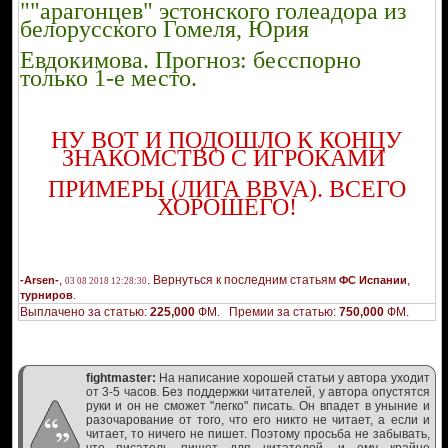
""арагонцев" эстонского голеадора из
белорусского Гомеля, Юрия
Евдокимова. Прогноз: бесспорно
только 1-е место.
НУ ВОТ И ПОДОШЛО К КОНЦУ
ЗНАКОМСТВО С ИГРОКАМИ
ПРИМЕРЫ (ЛИГА BBVA). ВСЕГО
ХОРОШЕГО!
,
. Вернуться к последним статьям
,
-Arsen-
ФС Испании
03 08 2018 12:28:30
.
турниров
Выплачено за статью:
225,000
ФМ. Премии за статью:
750,000
ФМ.
fightmaster:
На написание хорошей статьи у автора уходит
от 3-5 часов. Без поддержки читателей, у автора опустятся
руки и он не сможет "легко" писать. Он впадет в уныние и
разочарование от того, что его никто не читает, а если и
читает, то ничего не пишет. Поэтому просьба не забывать,