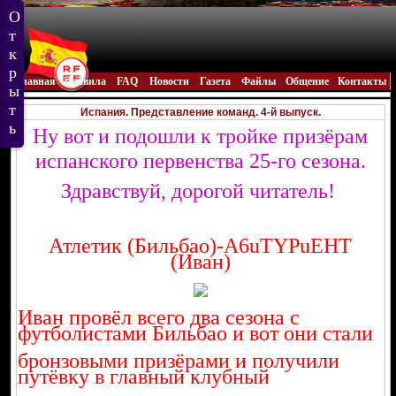
Главная
Правила
FAQ
Новости
Газета
Файлы
Общение
Контакты
Испания. Представление команд. 4-й выпуск.
Ну вот и подошли к тройке призёрам
испанского первенства 25-го сезона.
Здравствуй, дорогой читатель!
Атлетик (Бильбао)-A6uTYPuEHT
(Иван)
Иван провёл всего два сезона с
футболистами Бильбао и вот они стали
бронзовыми призёрами и получили
путёвку в главный клубный