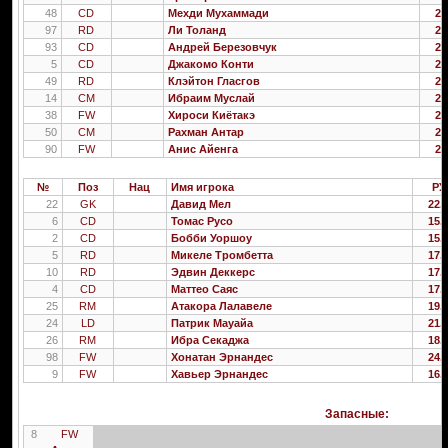
48
CD
Мехди Мухаммади
26
97
RD
Ли Толанд
23
93
CD
Андрей Березовчук
23
5
CD
Джакомо Конти
21
49
RD
Клэйтон Гласгов
24
14
CM
Ибраим Муслай
23
38
FW
Хироси Киётакэ
24
50
CM
Рахман Антар
27
90
FW
Анис Айенга
25
№
Поз
Нац
Имя игрока
РУ
22
GK
Давид Мел
22.
6
CD
Томас Русо
15.
2
CD
Бобби Уоршоу
15.
5
RD
Микеле Тромбетта
17.
10
RD
Эдвин Деккерс
17.
4
CD
Маттео Саяс
17.
25
RM
Атакора Лалавеле
19.
24
LD
Патрик Мауайа
21.
26
RM
Ибра Секаджа
18.
98
FW
Хонатан Эрнандес
24.
9
FW
Хавьер Эрнандес
16.
Запасные:
8
FW