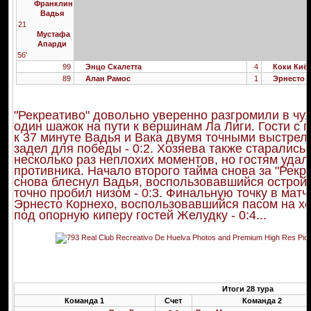
Франклин
Вадья
21
Мустафа
Апарди
56'
99
Энцо Скалетта
4
Коки Киёт
89
Алан Рамос
1
Эрнесто 
"Рекреативо" довольно уверенно разгромили в чу
один шажок на пути к вершинам Ла Лиги. Гости с 
к 37 минуте Вадья и Вака двумя точными выстре
задел для победы - 0:2. Хозяева также старались 
несколько раз неплохих моментов, но гостям удал
противника. Начало второго тайма снова за "Рекре
снова блеснул Вадья, воспользовавшийся острой 
точно пробил низом - 0:3. Финальную точку в матч
Эрнесто Корнехо, воспользовавшийся пасом на х
под опорную киперу гостей Желудку - 0:4...
Итоги 28 тура
Команда 1
Счет
Команда 2