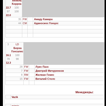
Анхель
Корреа
22.7
100
97
100
22.0
35
FW
Амаду Камара
44
CM
Аданосиос Гонцос
3
LD
Борха
Гонсалес
16.1
100
78
98
12.3
28
FW
Луис Паэс
7
FW
Дмитрий Мичуренков
8
RM
Жилван Гомес
15
FW
Виталий Столс
Менеджеры:
Vazik