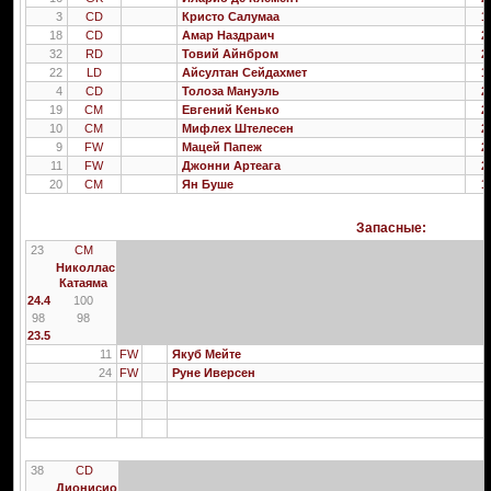
3
CD
Кристо Салумаа
1
18
CD
Амар Наздраич
2
32
RD
Товий Айнбром
2
22
LD
Айсултан Сейдахмет
1
4
CD
Толоза Мануэль
2
19
CM
Евгений Кенько
2
10
CM
Мифлех Штелесен
2
9
FW
Мацей Папеж
2
11
FW
Джонни Артеага
2
20
CM
Ян Буше
1
Запасные:
23
CM
Николлас
Катаяма
24.4
100
98
98
23.5
11
FW
Якуб Мейте
24
FW
Руне Иверсен
38
CD
Дионисио