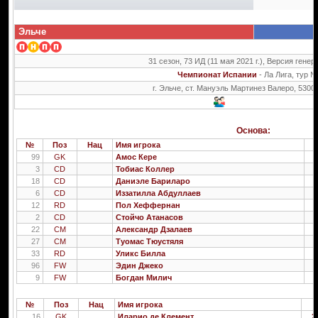
Эльче
31 сезон, 73 ИД (11 мая 2021 г.), Версия генер
Чемпионат Испании
- Ла Лига, тур 
г. Эльче, ст. Мануэль Мартинез Валеро, 5300
Основа:
№
Поз
Нац
Имя игрока
99
GK
Амос Кере
2
3
CD
Тобиас Коллер
2
18
CD
Даниэле Бариларо
2
6
CD
Иззатилла Абдуллаев
2
12
RD
Пол Хеффернан
2
2
CD
Стойчо Атанасов
2
22
CM
Александр Дзалаев
2
27
CM
Туомас Тюустяля
2
33
RD
Уликс Билла
2
96
FW
Эдин Джеко
2
9
FW
Богдан Милич
2
№
Поз
Нац
Имя игрока
16
GK
Иларио де Клемент
2