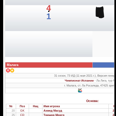
4
:
1
Малага
31 сезон, 73 ИД (11 мая 2021 г.), Версия генер
Чемпионат Испании
- Ла Лига, тур 
г. Малага, ст. Ла Росаледа, 47425 зрит
Основа:
№
Поз
Нац
Имя игрока
Р
20
GK
Ахмед Масуд
28
25
CD
Трешор Монго
26