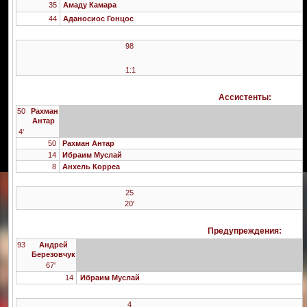
35
Амаду Камара
44
Аданосиос Гонцос
98
1:1
Ассистенты:
50
Рахман
Антар
4'
50
Рахман Антар
14
Ибраим Муслай
8
Анхель Корреа
25
20'
Предупреждения:
93
Андрей
Березовчук
67'
14
Ибраим Муслай
4