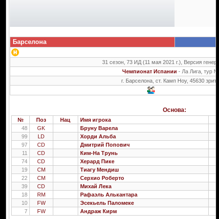
Барселона
31 сезон, 73 ИД (11 мая 2021 г.), Версия генер
Чемпионат Испании
- Ла Лига, тур 
г. Барселона, ст. Камп Ноу, 45630 зрит
Основа:
№
Поз
Нац
Имя игрока
48
GK
Бруну Варела
2
99
LD
Хорди Альба
2
97
CD
Дмитрий Попович
2
11
CD
Ким-На Трунь
1
74
CD
Херард Пике
2
19
CM
Тиагу Мендиш
2
22
CM
Серхио Роберто
2
39
CD
Михай Лека
2
18
RM
Рафаэль Алькантара
2
10
FW
Эсекьель Паломеке
2
7
FW
Андраж Кирм
2