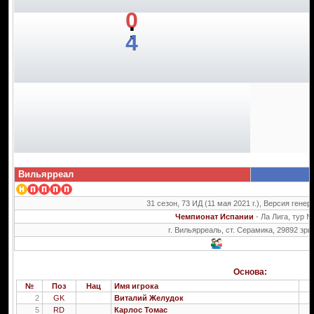
0
:
4
Вильярреал
31 сезон, 73 ИД (11 мая 2021 г.), Версия генер
Чемпионат Испании
- Ла Лига, тур 
г. Вильярреаль, ст. Серамика, 29892 зри
Основа:
№
Поз
Нац
Имя игрока
2
GK
Виталий Желудок
2
5
RD
Карлос Томас
2