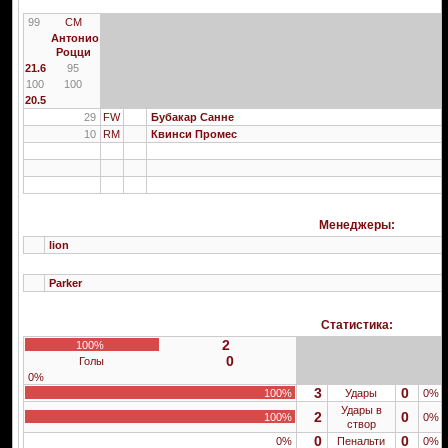
99
CM
Антонио
Роцци
21.6
95
100
100
20.5
29
FW
Бубакар Санне
10
RM
Квинси Промес
Менеджеры:
lion
Parker
Статистика:
2
100%
0
Голы
0%
3
0
100%
Удары
0%
Удары в
2
0
100%
0%
створ
0
0
0%
Пенальти
0%