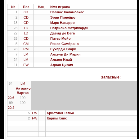
№
Поз
Нац
Имя игрока
1
GK
Павлос Каламбакас
2
CD
Эрин Пинейро
13
CD
Марк Наварро
23
LD
Патрисио Матрикарди
22
LD
Давид де Вега
25
CD
Питер Мойо
5
CM
Ренсо Самбрано
78
RM
Сухарди Саари
7
LM
Анхель Ди Мария
24
LM
Альюн Нжай
11
FW
Аднан Цивич
Запасные:
84
LM
Антонио
Варгас
20.6
100
99
100
20.4
15
FW
Кристиан Тельо
2
FW
Карим Книс