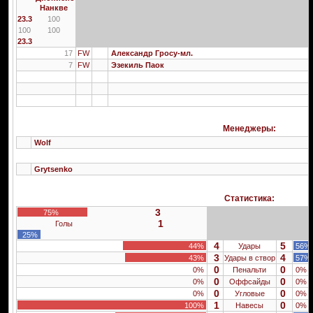
Нанкве
23.3
100
100
100
23.3
17
FW
Александр Гросу-мл.
7
FW
Эзекиль Паок
Менеджеры:
Wolf
Grytsenko
Статистика:
3
75%
1
Голы
25%
4
5
44%
Удары
56%
3
4
43%
Удары в створ
57%
0
0
0%
Пенальти
0%
0
0
0%
Оффсайды
0%
0
0
0%
Угловые
0%
1
0
100%
Навесы
0%