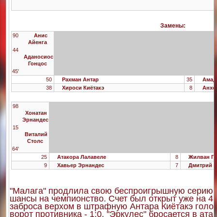
Замены:
90
Анис
Айенга
44
Аданосиос
Гонцос
45'
50
Рахман Антар
35
Амад
38
Хироси Киётакэ
8
Анхе
98
Хонатан
Эрнандес
15
Виталий
Столс
64'
25
Атакора Лалавеле
8
Жилван Го
9
Хавьер Эрнандес
7
Дмитрий М
"Малага" продлила свою беспроигрышную серию в
шансы на чемпионство. Счет был открыт уже на 4 
заброса верхом в штрафную Антара Киётакэ голово
ворот противника - 1:0. "Эркулес" бросается в ата