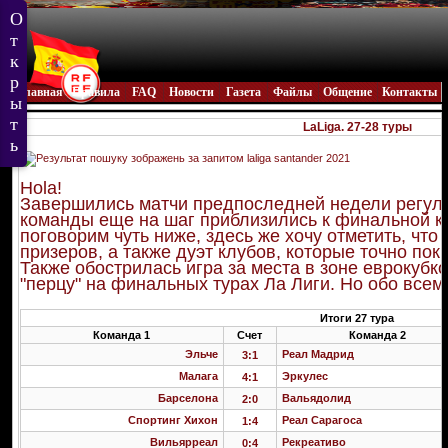
Главная
Правила
FAQ
Новости
Газета
Файлы
Общение
Контакты
LaLiga. 27-28 туры
Hola!
Завершились матчи предпоследней недели регуля
команды еще на шаг приблизились к финальной ко
поговорим чуть ниже, здесь же хочу отметить, что
призеров, а также дуэт клубов, которые точно пок
Также обострилась игра за места в зоне еврокубк
"перцу" на финальных турах Ла Лиги. Но обо всем
Итоги 27 тура
Команда 1
Счет
Команда 2
Эльче
Реал Мадрид
3:1
Малага
Эркулес
4:1
Барселона
Вальядолид
2:0
Спортинг Хихон
Реал Сарагоса
1:4
Вильярреал
Рекреативо
0:4