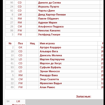
95
CD
Данило да Силва
1
24
CD
Исраэль Пуэрто
2
92
CD
Чарльз Данн
2
8
LM
Джед Харпер-Пенман
2
91
RM
Павли Ойданич
2
27
RM
Адриан Марин
2
28
CM
Альфонсо Педраса
2
99
FW
Николас Каналес
2
3
FW
Уилфрид Гнаоре
2
№
Поз
Нац
Имя игрока
Р
2
GK
Артуро Кордеро
24.
18
CD
Альваро Вега
20.
10
CD
Даниэль Молина
21.
84
LD
Мартин Каутеруччо
20.
81
CD
Марлон де Хесус
21.
93
CD
Суфьян Буфаль
21.
16
LD
Эрнан Меноссе
21.
5
RM
Рикардо Вака
25.
99
CM
Энцо Скалетта
19.
22
FW
Франклин Вадья
17.
89
FW
Алан Рамос
20.
Запасные:
94
LM