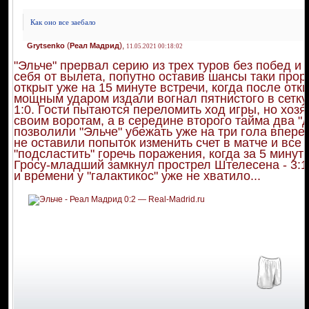
Как оно все заебало
(
),
Grytsenko
Реал Мадрид
11.05.2021 00:18:02
"Эльче" прервал серию из трех туров без побед и 
себя от вылета, попутно оставив шансы таки прор
открыт уже на 15 минуте встречи, когда после от
мощным ударом издали вогнал пятнистого в сетку
1:0. Гости пытаются переломить ход игры, но хозя
своим воротам, а в середине второго тайма два 
позволили "Эльче" убежать уже на три гола вперед
не оставили попыток изменить счет в матче и все 
"подсластить" горечь поражения, когда за 5 минут
Гросу-младший замкнул прострел Штелесена - 3:1
и времени у "галактикос" уже не хватило...