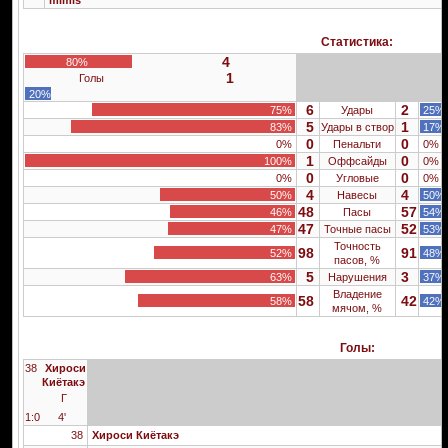
mimis
Статистика:
4
80%
1
Голы
20%
6
2
75%
Удары
25%
5
1
83%
Удары в створ
17%
0
0
0%
Пенальти
0%
1
0
100%
Оффсайды
0%
0
0
0%
Угловые
0%
4
4
50%
Навесы
50%
48
57
46%
Пасы
54%
47
52
47%
Точные пасы
53%
Точность
98
91
52%
48%
пасов, %
5
3
63%
Нарушения
37%
Владение
58
42
58%
42%
мячом, %
Голы:
38
Хироси
Киётакэ
Г
1:0
4'
38
Хироси Киётакэ