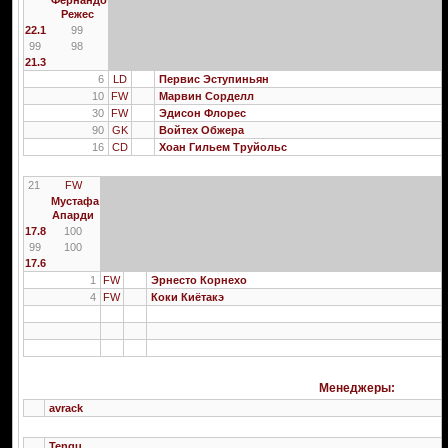
Фернандо
Режес
22.1
99
99
98
21.3
6
LD
Первис Эступиньян
10
FW
Марвин Сорделл
30
FW
Эдисон Флорес
90
GK
Войтех Обжера
16
CD
Хоан Гильем Труйольс
21
FW
Мустафа
Апарди
17.8
100
99
100
17.6
1
FW
Эрнесто Корнехо
4
FW
Коки Киётакэ
Менеджеры:
avrack
Tengu