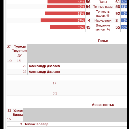
56
61
48%
Пасы
52%
54
56
49%
Точные пасы
51%
Точность
96
92
51%
49%
пасов, %
4
3
57%
Нарушения
43%
Владение
45
55
45%
55%
мячом, %
Голы:
27
Туомас
Тюустяля
ДУ
1:0
15'
22
Александр Дзалаев
22
Александр Дзалаев
17
3:1
Ассистенты:
33
Уликс
Билла
15'
3
Тобиас Коллер