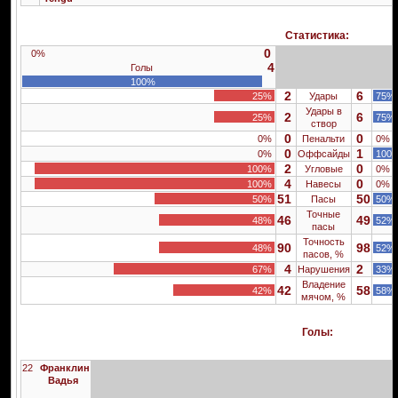
Статистика:
0
0%
4
Голы
100%
2
6
25%
Удары
75%
Удары в
2
6
25%
75%
створ
0
0
0%
Пенальти
0%
0
1
0%
Оффсайды
100
2
0
100%
Угловые
0%
4
0
100%
Навесы
0%
51
50
50%
Пасы
50%
Точные
46
49
48%
52%
пасы
Точность
90
98
48%
52%
пасов, %
4
2
67%
Нарушения
33%
Владение
42
58
42%
58%
мячом, %
Голы:
22
Франклин
Вадья