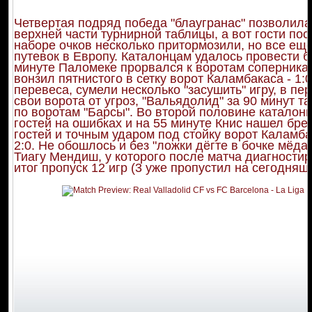
Четвертая подряд победа "блаугранас" позволила
верхней части турнирной таблицы, а вот гости пос
наборе очков несколько притормозили, но все еще
путевок в Европу. Каталонцам удалось провести б
минуте Паломеке прорвался к воротам соперника
вонзил пятнистого в сетку ворот Каламбакаса - 1:
перевеса, сумели несколько "засушить" игру, в п
свои ворота от угроз, "Вальядолид" за 90 минут та
по воротам "Барсы". Во второй половине каталон
гостей на ошибках и на 55 минуте Книс нашел бр
гостей и точным ударом под стойку ворот Каламбак
2:0. Не обошлось и без "ложки дёгте в бочке мёда
Тиагу Мендиш, у которого после матча диагностир
итог пропуск 12 игр (3 уже пропустил на сегодняшн