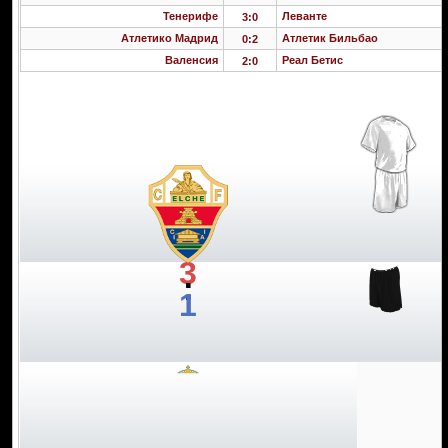
Тенерифе
Леванте
3:0
Атлетико Мадрид
Атлетик Бильбао
0:2
Валенсия
Реал Бетис
2:0
3
:
1