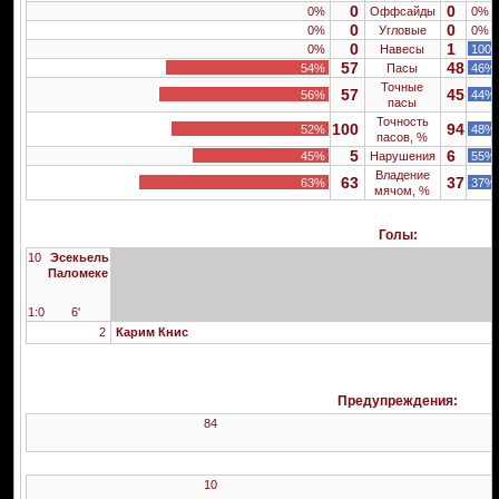
0
0
0%
Оффсайды
0%
0
0
0%
Угловые
0%
0
1
0%
Навесы
100
57
48
54%
Пасы
46%
Точные
57
45
56%
44%
пасы
Точность
100
94
52%
48%
пасов, %
5
6
45%
Нарушения
55%
Владение
63
37
63%
37%
мячом, %
Голы:
10
Эсекьель
Паломеке
1:0
6'
2
Карим Книс
Предупреждения:
84
10