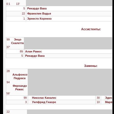
0:1
13'
5
Рикардо Вака
22
Франклин Вадья
1
Эрнесто Корнехо
Ассистенты:
99
Энцо
Скалетта
37'
89
Алан Рамос
5
Рикардо Вака
Замены:
28
Альфонсо
Педраса
94
Фернандо
Режес
56'
99
Николас Каналес
30
Эдисо
3
Уилфрид Гнаоре
10
Марви
22