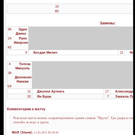
10
85'
Замены:
96
Эдин
Джеко
24
Руне
Иверсен
45'
9
Богдан Милич
11
Яку
4
Толоза
Мануэль
38
Дионисио
Нанкве
54'
11
Джонни Артеага
17
Александр 
20
Ян Буше
7
Эзекиль Па
Комментарии к матчу
Результат матча можно охарактеризовать одним словом: "Пруха". Три удара в ство
спасибо за игру и удачи.
(
),
Wolf
Эльче
11.05.2021 06:30:05