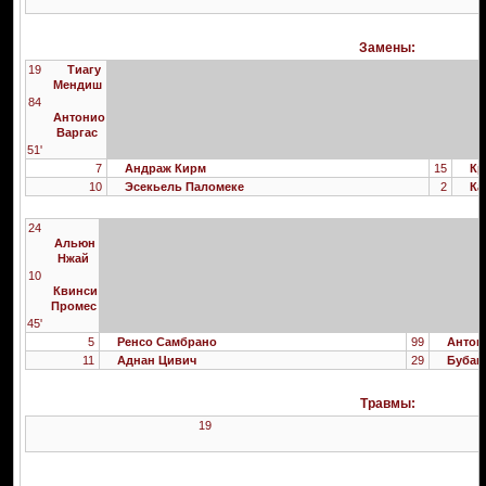
Замены:
19
Тиагу
Мендиш
84
Антонио
Варгас
51'
7
Андраж Кирм
15
Кр
10
Эсекьель Паломеке
2
Ка
24
Альюн
Нжай
10
Квинси
Промес
45'
5
Ренсо Самбрано
99
Антон
11
Аднан Цивич
29
Бубак
Травмы:
19